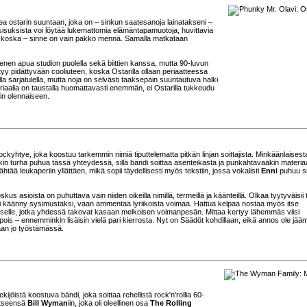
a ostarin suuntaan, joka on – sinkun saatesanoja lainatakseni –
 sisuksista voi löytää lukemattomia elämäntapamuotoja, huvittavia
nä, koska – sinne on vain pakko mennä. Samalla matkataan
venen apua studion puolella sekä biittien kanssa, mutta 90-luvun
styy pidättyvään cooliuteen, koska Ostarilla ollaan periaatteessa
a sarjatulella, mutta noja on selvästi taaksepäin suuntautuva halki
teriaalia on taustalla huomattavasti enemmän, ei Ostarilla tukkeudu
n olennaiseen.
ockyhtye, joka koostuu tarkemmin nimiä tiputtelematta pitkän linjan soittajista. Minkäänlaisest
nkin turha puhua tässä yhteydessä, sillä bändi soittaa asenteikasta ja punkahtavaakin materia
htää leukaperiin yllättäen, mikä sopii täydellisesti myös tekstiin, jossa vokalisti
Enni
puhuu s
skus asioista on puhuttava vain niiden oikeilla nimillä, termeillä ja käänteillä. Olkaa tyytyväisii 
ei käänny sysimustaksi, vaan ammentaa lyriikoista voimaa. Hattua kelpaa nostaa myös itse
ukselle, jotka yhdessä takovat kasaan melkoisen voimanpesän. Mittaa kertyy lähemmäs viisi
 pois – ennemminkin lisäisin vielä pari kierrosta. Nyt on Säädöt kohdillaan, eikä annos ole jä
laan jo työstämässä.
kijöistä koostuva bändi, joka soittaa rehellistä rock'n'rollia 60-
itseensä
Bill Wyman
iin, joka oli oleellinen osa
The Rolling