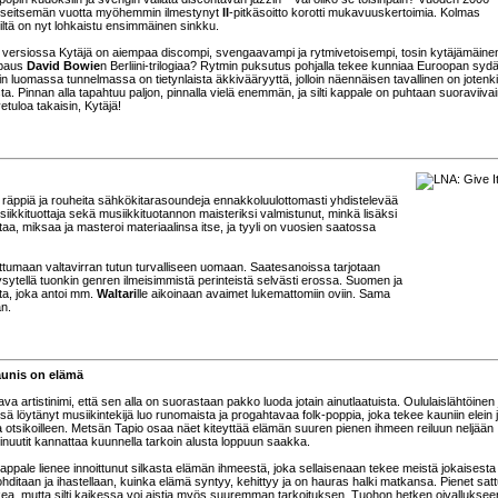
a seitsemän vuotta myöhemmin ilmestynyt
II
-pitkäsoitto korotti mukavuuskertoimia. Kolmas
 siltä on nyt lohkaistu ensimmäinen sinkku.
un versiossa Kytäjä on aiempaa discompi, svengaavampi ja rytmivetoisempi, tosin kytäjämäine
ipaus
David Bowie
n Berliini-trilogiaa? Rytmin puksutus pohjalla tekee kunniaa Euroopan sydä
sin luomassa tunnelmassa on tietynlaista äkkivääryyttä, jolloin näennäisen tavallinen on jotenk
sta. Pinnan alla tapahtuu paljon, pinnalla vielä enemmän, ja silti kappale on puhtaan suoraviiva
tuloa takaisin, Kytäjä!
, räppiä ja rouheita sähkökitarasoundeja ennakkoluulottomasti yhdistelevää
ikkituottaja sekä musiikkituotannon maisteriksi valmistunut, minkä lisäksi
uottaa, miksaa ja masteroi materiaalinsa itse, ja tyyli on vuosien saatossa
ettumaan valtavirran tutun turvalliseen uomaan. Saatesanoissa tarjotaan
sytellä tuonkin genren ilmeisimmistä perinteistä selvästi erossa. Suomen ja
tta, joka antoi mm.
Waltari
lle aikoinaan avaimet lukemattomiin oviin. Sama
n.
aunis on elämä
tava artistinimi, että sen alla on suorastaan pakko luoda jotain ainutlaatuista. Oululaislähtöinen 
ä löytänyt musiikintekijä luo runomaista ja progahtavaa folk-poppia, joka tekee kauniin elein 
 otsikoilleen. Metsän Tapio osaa näet kiteyttää elämän suuren pienen ihmeen reiluun neljään
minuutit kannattaa kuunnella tarkoin alusta loppuun saakka.
ppale lienee innoittunut silkasta elämän ihmeestä, joka sellaisenaan tekee meistä jokaisesta 
ohditaan ja ihastellaan, kuinka elämä syntyy, kehittyy ja on hauras halki matkansa. Pienet sat
kea, mutta silti kaikessa voi aistia myös suuremman tarkoituksen. Tuohon hetken oivalluksee