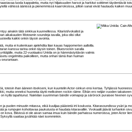
haastavaa luoda kappaletta, mutta nyt hiljaisuuden harsot ja harkitut soittimet täydentävät tois
tellä vähissä äänissä ja pienemmissä kaarroksissa, jolloin sanat eivät hautaudu kaiken muun
yy ainakin tätä sinkkua kuunnellessa. Kitaristi/vokalisti ja
man aikakauden Motownin soundeja tavalla, joka olisi ollut
eella kaikki onkin täysin avointa.
tä, mutta ei kuitenkaan ajelehdita liian kauas happomerten aalloilla.
kitaran kanssa tarina onkin täysin toinen. Bluesrockin saralla
yrittäjälle, mutta 22-vuotiaaksi Unkila on jo hämmästyttävän valmis
 asetu ongelmitta paikoilleen, mutta onhan tämä ihan huiman
la seurantaan.
öä, totesin ihan ääneen itsekseni, kun kuuntelin Actor-sinkun ensi kertaa. Tyhjässä huonees
kki, mutta onneksi huonetta täytti melkoinen rockin räime. Eihän ero neljän vuoden takaisee
sä on kyllä tapahtunut. Nakkilan suurimman bändin voimapop ja särörock puraisee hivenen s
 ja puolen minuutin mitassa, eikä kuulijaa päästetä irti koukusta. Kitarasoundissa ysäri ja m
inää ja rumpujen kohottavaa paukutusta ei haudata kitaravalliin. Vvokaalit jäävät turhankin siv
 on kova. Biisissä ei ole aivan samaa imua kuin bändin parhaissa numeroissa, joten Actor lie
Syksyllä saattaa jysähtää näet isomminkin.