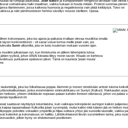
e huutaa tai rumpuja paukuttaa.
Joan Baez
in ja kumppaneiden hengessä tarvitaan vain oikeat n
tit kaikuvat voimakkaina halki maailman, vaikka kukaan ei huuda mitään. Protesti summaa pienen
jansa tilanteeseen, jossa kaikesta huonosta ja negatiivisesta vain pitää kieltäytyä. Toivo on
ikissa ja näin pienimuotoisen herkkä sävellys nousee siivilleen. Upeaa.
inen kokoonpano, joka luo ajasta ja paikasta irrallaan olevaa musiikkia omalla
täysin konkreettisesti – eli sanat voivat kertoa meille jotain vain, jos
tulevalta
Sunir
-albumilta, jota on luotu kuuleman mukaan vuosien ajan.
a musiikki julkaistaan nyt, kun ihmiskunta on jälleen lähempänä tuhoa.
 jättien tyylistä, johon IANAI kiistatta liittyy monin tavoin. Khaalo on kiehtova
oiveikkuus puhkaisee epätoivon pilvet. Tämä on kaunista ’jotain muuta’
mme.
a-lauluntekijä, joka luo folkahtavaa poppia. Aiemmin jo monen nimekkään artistin tukena keikoil
byyttisooloalbumiaan, jonka ensimmäinen sinkkulohkaisu on Suviyö (Kulkuri). Rakkauden arpa
een hetkeen, yhteen ohikiitävän nopeaan palaan kahden ihmisen elämässä, johon voi palata v
tää lopullisesti irti.
at saattavat näyttäytyä toisenlaisina, kuin vaikkapa keksipäivän auringon kaiken paljastav
kaipaa tapaamaltaan Kulkurilta jotain syvempää, mutta kaikki mitä käteen jää on hetken mui
folkpoppis polveilee vokaalien ympärillä ja hiljaa soittava yhtye jää suosiolla taustalle, vaikka pa
tuvat kuitenkin ja kokonaisuus on hallittu. Lähtökohtaisesti lievän surumielinen tarina, joka osa
isevastikin, jolloin hymy on ehdottomasti positiivinen.