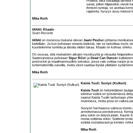
Protesti, eikä vokaaleja tarvits
sanat, jolloin hiljaisetkin vies
ihmisen tuntoja, se asettaa kerto
rajatonta, hyvyys asuu meissä ka
Mika Roth
IANAI: Khaalo
Svart Records
IANAI
on monessa mukana olevan
Jaani Peuhu
n johtama monikansall
kielellään. Ja kun puhutaan omasta kielestä, niin se tarkoittaa myös sitä 
kuuntelemme tunteita ja ideoita niiden takaa. Khaalo on kolmas sinkku 
On osuvaa, että muinaisten aikojen mystisyyttä ja viisautta heijastelev
Saatesanoissa puhutaan
Sigur Rós
in ja
Dead Can Dance
n kaltaisten
postrockin ja maailmanmusiikin sekoitus, jossa valo voittaa varjon ja t
tuntemattomilla sanoilla, mutta viesti saattaa löytää yllättäen sydäme
Mika Roth
Kaisla Tuuli: Suviyö (Kulkuri)
Kaisla Tuuli
on helsinkiläinen laulaj
toiminut viulisti on työstämässä de
saanut Kaisla Tuulin tarttumaan yht
muistoissa, mutta josta on vaikea pääs
Suviyön harmaassa valossa monet asi
armottomassa porotuksessa. Kertoja 
joka sekin on tietysti jotain. Kaunis 
monia soittimia onkin. Soittimet erot
esittää nostattavasti ja kenties rohka
Mika Roth