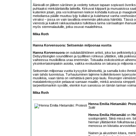
Äänivalli on jälleen säröinen ja vedetty tuttuun tapaan sopivasti överiksi
puhtaaksi minkäänlaisilla laitteilla. Kirkuvat kiipparit ja munuaisissa 
kuitenkin jotain, jota voi kolmannen kiekon kohdalla kutsua jo maagis
melodiansa päälle muuttuu lyijy kullaksi ja kulahtanut vanha veehoo
virraksi – jossa on vain tavallista enemmän pikkuisia häiriöitä. Tässä
vierestä ja kaiketi rakkauslauluksi tulkittava tarina säröaaltojen ihanu
myös stemmalauluille, jotka osuvat maaleihinsa.
Mika Roth
Hanna Korvensuora: Seitsemän miljoonaa vuotta
Hanna Korvensuora
on oululaislähtöinen artisti, joka luo pelkistettyä 
Debyyttisinglen soundillinen ja tyylillinen rohkeus yllättikin, sillä poi
vaiheessa musiikillista uraa enemmän. Toisaalta esikoissinkun aihee
yksinkertaisimpiakin asioita, vaikka evoluutiota on takana jo miljoonia 
Seitsemän miljoonaa vuotta kysyykin läheiseltä, ja samalla koko ihmisku
vain tahdo luonnistua. Turhautuminen lajimme kollektiiviseen typeryytee
musiikkia, vaan tämä on viehättävä pieni pop-laulu. Reunojen viimeiste
matalateknisyyskin pelaavat samaan maaliin, minkä ansiosta simppeli p
tarpeettomankin syvälle, etenkin kun sanoissa on tämän tarinan voima
Mika Roth
Henna Emilia Hietamäki: Prote
Soliti
Henna Emilia Hietamäki
on
He
sooloprojekti. Siinä missä em. b
hieman yllättäenkin folkahtavaa p
menossa on kiistatta arvostelta
Nainen ja akustinen kitara, merki