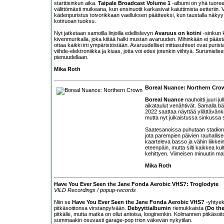
starttisinkun aika.
Taipale Broadcast Volume 1
-albumi on yhä tuoree
välittömästi muikeana, kun ensinuotit karkasivat kaiuttimista eetteriin.
kädenpuristus toivorikkaan vaelluksen päätteeksi, kun taustalla näkyy 
kotiruoan tuoksu.
Nyt jatketaan samoilla linjoilla edellislevyn
Avaruus on kotini
-sinkun 
kivenmurikalla, joka kiitää halki mustan avaruuden. Mihinkään ei pääst
ottaa kaikki irti ympäristöstään. Avaruudelliset mittasuhteet ovat puris
viihde-elektroniikka ja kiuas, jotta voi edes jotenkin viihtyä. Surumieli
pienuudellaan.
Mika Roth
Boreal Nuance: Northern Cro
Boreal Nuance
nauhoitti juuri 
aikataulut venähtivät. Samalla 
2022 saattaa näyttää yllättävänkin
mutta nyt julkaistussa sinkussa 
Saatesanoissa puhutaan stadionroc
jota parempien päivien rauhallis
kaarteleva basso ja vähin liikkein
eteenpäin, mutta silti kaikkea k
kehittyen. Viimeisen minuutin mal
Mika Roth
Have You Ever Seen the Jane Fonda Aerobic VHS?: Troglodyte
VILD Recordings / popup-records
Niin se
Have You Ever Seen the Jane Fonda Aerobic VHS?
-yhtyek
pitkäsoittonsa virstanpylvään.
Debyyttialbumin
riemukkaista
(Do th
pitkälle, mutta matka on ollut antoisa, looginenkin. Kolmannen pitkäso
summaakin osuvasti garage-pop trion väkevän nykytilan.