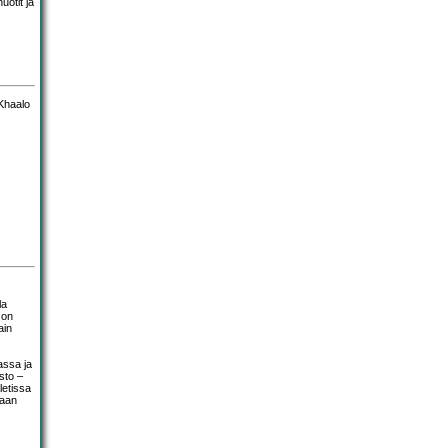
uotit ja
la
 on
ain
assa ja
sto –
letissa
taan