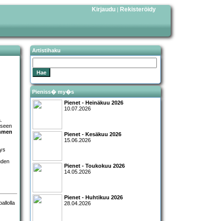
Kirjaudu
Rekisteröidy
|
Artistihaku
Pieniss� my�s
Pienet - Heinäkuu 2026
10.07.2026
.
kseen
mmen
Pienet - Kesäkuu 2026
15.06.2026
mys
uden
Pienet - Toukokuu 2026
14.05.2026
Pienet - Huhtikuu 2026
28.04.2026