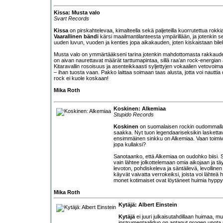
Kissa: Musta valo
Svart Records
Kissa
on pirskahtelevaa, kimalteella sekä paljeteilla kuorrutettua ro
Vaarallinen bändi
kärsi maailmantilanteesta ympärillään, ja jotenkin se
uuden luvun, vuoden ja kenties jopa aikakauden, joten kiskaistaan bil
Musta valo on ymmärtääkseni tarina jotenkin mahdottomasta rakkaudest
on aivan naurettavat määrät tarttumapintaa, sillä raa’an rock-energian
Kitaravallin rosoisuus ja asenteikkaasti syljettyjen vokaalien vetovoima
– ihan tuosta vaan. Pakko laittaa soimaan taas alusta, jotta voi nautti
rock ei kuole koskaan!
Mika Roth
Koskinen: Alkemiaa
Stupido Records
Koskinen
on suomalaisen rockin oudommalla lai
saakka. Nyt tuon legendaariseksikin laskettava
ensimmäinen sinkku on Alkemiaa. Vaan toimivatk
jopa kullaksi?
Sanotaanko, että Alkemiaa on oudohko biisi. S
vain lähtee jolkottelemaan omia aikojaan ja 
levoton, pohdiskeleva ja säntäilevä, levollinen 
käyvät vaivatta verrokeiksi, joista voi lähte
monet kotimaiset ovat löytäneet huimia hyppyr
Mika Roth
Kytäjä: Albert Einstein
Kytäjä
ei juuri julkaisutahdillaan huimaa, mu
instrumentaaliduo on antanut progen upota p