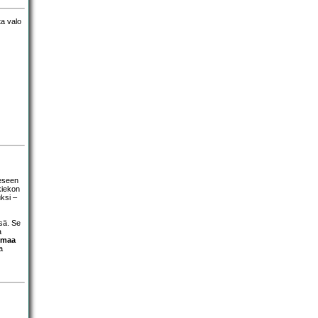
eseen
kiekon
uksi –
sä. Se
a
smaa
a