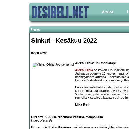
Arviot
H
Pienet
Sinkut - Kesäkuu 2022
07.06.2022
Aleksi Ojala: Joutsenlampi
Aleksi Ojala
on kokenut laulaja/laulunte
Jatkoa on odotettu 15 vuotta, mutta s
keskittyneeltä artistilta. Ensimmäinen s
kanssa. Vähintäänkin yhdeksän yrittä
Eikä siinä vielä kaikki, sillä Tšaikovs
kuuluu: mitä tästä kaikesta voi syntyä
Vanhemman ja lapsen keskinäinen suhd
reunoilla kaarteleva kappale sulkee linj
Mika Roth
Bizzarro & Jukka Nissinen: Vankina maapallolla
Humu Records
Bizzarro & Jukka Nissinen
ovat julkaisemassa toista yhteisalbumiaan