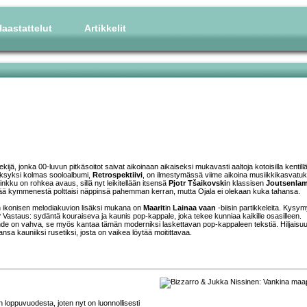
aastattelut
Artikkelit
kijä, jonka 00-luvun pitkäsoitot saivat aikoinaan aikaiseksi mukavasti aaltoja kotoisilla kentillä
yksyksi kolmas sooloalbumi,
Retrospektiivi
, on ilmestymässä viime aikoina musiikkikasvatu
inkku on rohkea avaus, sillä nyt leikitellään itsensä
Pjotr Tšaikovski
n klassisen
Joutsenla
jää kymmenestä polttaisi näppinsä pahemman kerran, mutta Ojala ei olekaan kuka tahansa.
kin ikonisen melodiakuvion lisäksi mukana on
Maarit
in
Lainaa vaan
-biisin partikkeleita. Kysy
? Vastaus: sydäntä kouraiseva ja kaunis pop-kappale, joka tekee kunniaa kaikille osasilleen.
e on vahva, se myös kantaa tämän moderniksi laskettavan pop-kappaleen tekstiä. Hiljaisu
ansa kauniiksi rusetiksi, josta on vaikea löytää moitittavaa.
 loppuvuodesta, joten nyt on luonnollisesti