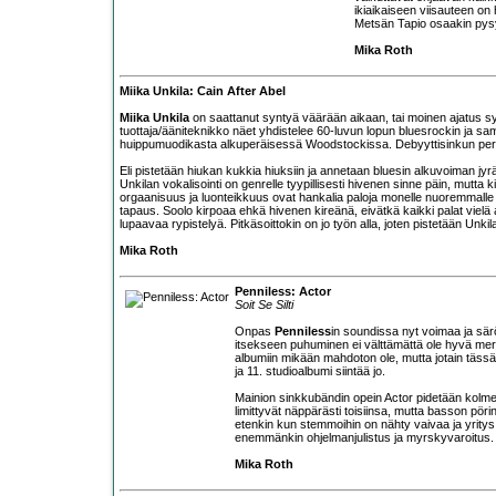
ikiaikaiseen viisauteen on 
Metsän Tapio osaakin pysy
Mika Roth
Miika Unkila: Cain After Abel
Miika Unkila
on saattanut syntyä väärään aikaan, tai moinen ajatus synt
tuottaja/ääniteknikko näet yhdistelee 60-luvun lopun bluesrockin ja sa
huippumuodikasta alkuperäisessä Woodstockissa. Debyyttisinkun perust
Eli pistetään hiukan kukkia hiuksiin ja annetaan bluesin alkuvoiman jyrä
Unkilan vokalisointi on genrelle tyypillisesti hivenen sinne päin, mutta 
orgaanisuus ja luonteikkuus ovat hankalia paloja monelle nuoremmalle 
tapaus. Soolo kirpoaa ehkä hivenen kireänä, eivätkä kaikki palat vielä
lupaavaa rypistelyä. Pitkäsoittokin on jo työn alla, joten pistetään Unki
Mika Roth
Penniless: Actor
Soit Se Silti
Onpas
Penniless
in soundissa nyt voimaa ja sär
itsekseen puhuminen ei välttämättä ole hyvä mer
albumiin mikään mahdoton ole, mutta jotain täs
ja 11. studioalbumi siintää jo.
Mainion sinkkubändin opein Actor pidetään kolmen
limittyvät näppärästi toisiinsa, mutta basson pör
etenkin kun stemmoihin on nähty vaivaa ja yritys
enemmänkin ohjelmanjulistus ja myrskyvaroitus. 
Mika Roth