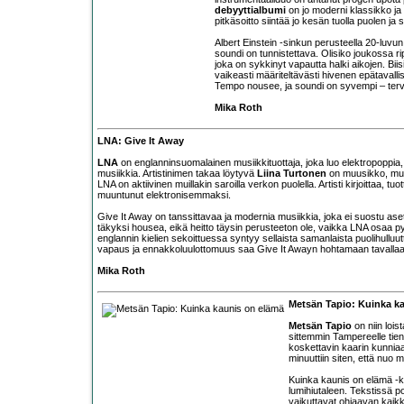
debyyttialbumi
on jo moderni klassikko j
pitkäsoitto siintää jo kesän tuolla puolen ja
Albert Einstein -sinkun perusteella 20-luv
soundi on tunnistettava. Olisiko joukossa r
joka on sykkinyt vapautta halki aikojen. Bii
vaikeasti määriteltävästi hivenen epätavalli
Tempo nousee, ja soundi on syvempi – terve
Mika Roth
LNA: Give It Away
LNA
on englanninsuomalainen musiikkituottaja, joka luo elektropoppia
musiikkia. Artistinimen takaa löytyvä
Liina Turtonen
on muusikko, musi
LNA on aktiivinen muillakin saroilla verkon puolella. Artisti kirjoittaa, t
muuntunut elektronisemmaksi.
Give It Away on tanssittavaa ja modernia musiikkia, joka ei suostu as
täkyksi housea, eikä heitto täysin perusteeton ole, vaikka LNA osaa py
englannin kielien sekoittuessa syntyy sellaista samanlaista puolihulluu
vapaus ja ennakkoluulottomuus saa Give It Awayn hohtamaan tavallaa
Mika Roth
Metsän Tapio: Kuinka k
Metsän Tapio
on niin lois
sittemmin Tampereelle tiens
koskettavin kaarin kunniaa
minuuttiin siten, että nuo 
Kuinka kaunis on elämä -ka
lumihiutaleen. Tekstissä p
vaikuttavat ohjaavan kaik