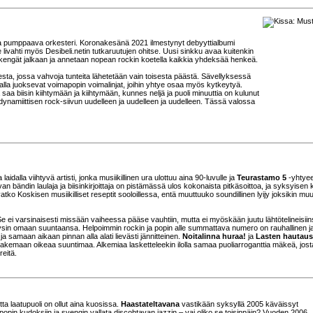
kkia pumppaava orkesteri. Koronakesänä 2021 ilmestynyt debyyttialbumi
 livahti myös Desibeli.netin tutkaruutujen ohitse. Uusi sinkku avaa kuitenkin
ekengät jalkaan ja annetaan nopean rockin koetella kaikkia yhdeksää henkeä.
a, jossa vahvoja tunteita lähetetään vain toisesta päästä. Sävellyksessä
 alla juoksevat voimapopin voimalinjat, joihin yhtye osaa myös kytkeytyä.
 saa biisin kiihtymään ja kiihtymään, kunnes neljä ja puoli minuuttia on kulunut
a dynamiittisen rock-siivun uudelleen ja uudelleen ja uudelleen. Tässä valossa
dalla viihtyvä artisti, jonka musiikillinen ura ulottuu aina 90-luvulle ja
Teurastamo 5
-yhtye
n bändin laulaja ja biisinkirjoittaja on pistämässä ulos kokonaista pitkäsoittoa, ja syksyisen 
o Koskisen musiikilliset reseptit sooloillessa, entä muuttuuko soundillinen lyijy joksikin mu
e ei varsinaisesti missään vaiheessa pääse vauhtiin, mutta ei myöskään juutu lähtötelineisiin
täysin omaan suuntaansa. Helpoimmin rockin ja popin alle summattava numero on rauhallinen j
ja samaan aikaan pinnan alla alati lievästi jännitteinen.
Noitalinna huraa!
ja
Lasten hautau
ä hakemaan oikeaa suuntimaa. Alkemiaa lasketteleekin ilolla samaa puoliarroganttia mäkeä, jost
eitä.
tta laatupuoli on ollut aina kuosissa.
Haastateltavana
vastikään syksyllä 2005 käväissyt
opin kudoksiin ja svengin vallata discohtavan jazzin – vai oliko se toisinpäin? Vuoden 2006