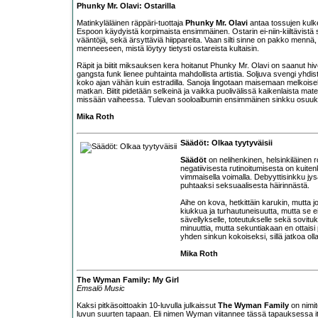
Phunky Mr. Olavi: Ostarilla
Matinkyläläinen räppäri-tuottaja
Phunky Mr. Olavi
antaa tossujen kulke
Espoon käydyistä korpimaista ensimmäinen. Ostarin ei-niin-kiiltävistä
vääntöjä, sekä ärsyttäviä hiippareita. Vaan silti sinne on pakko men
menneeseen, mistä löytyy tietysti ostareista kultaisin.
Räpit ja biitit miksauksen kera hoitanut Phunky Mr. Olavi on saanut hi
gangsta funk lienee puhtainta mahdollista artistia. Soljuva svengi yhdi
koko ajan vähän kuin estradilla. Sanoja lingotaan maisemaan melkoisell
matkan. Biitit pidetään selkeinä ja vaikka puolivälissä kaikenlaista ma
missään vaiheessa. Tulevan sooloalbumin ensimmäinen sinkku osuuki
Mika Roth
Säädöt: Olkaa tyytyväisii
Säädöt
on nelihenkinen, helsinkiläinen r
negatiivisesta rutinoitumisesta on kuite
vimmaisella voimalla. Debyyttisinkku jysä
puhtaaksi seksuaalisesta häirinnästä.
Aihe on kova, hetkittäin karukin, mutta jo
kiukkua ja turhautuneisuutta, mutta se 
sävellykselle, toteutukselle sekä sovit
minuuttia, mutta sekuntiakaan en ottaisi
yhden sinkun kokoiseksi, sillä jatkoa ol
Mika Roth
The Wyman Family: My Girl
Emsalö Music
Kaksi pitkäsoittoakin 10-luvulla julkaissut
The Wyman Family
on nimite
luvun suurten tapaan. Eli nimen Wyman viitannee tässä tapauksessa 