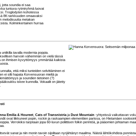
, jotta soundia ei saa
saakka tuntuva rytmiryhmä luovat
eksi. Troglodyten kohotessa
ässä 8K-tarkkuuden omaavaksi
 on melodisuutta metakan
uksista. Kolminkertainen hurraa
ja uniikilla tavalla modernia poppia.
kkeuksellisen harvoin vähemmän on vielä tässä
na on ihmisen kyvyttömyys ymmärtää kaikista
vuosia.
nnalta, että miksi tunteiden selvittäminen ei
n ei silti hapata Korvensuoran mieltä ja
lemättömyys ja soundien tietoinen (?)
ääkoukku iskee kunnolla. Vokaalit on jätetty
.
sti
nna Emilia & Houreet
,
Cats of Transnistria
ja
Dust Mountain
-yhtyeissä vaikuttavan vokal
ändit ovat liikkuneet popin, rockin ja raskaampien elementtien parissa, on Hietamäen soolosi
oppia. Verrokiksi tarjotaan jopa 60-luvun poliittisen folkin perintöä, ja pääomien johtaman ma
vaa.
tsevät sanat ja niin monin tavoin sijoiltaan nyrjähtänyt maailma. Näistä lähtökohdista ponnist