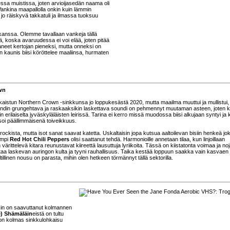
ssa muistissa, joten arvioijasedän naama oli
 Vankina maapallolla onkin kuin lämmin
jo räiskyvä takkatuli ja ilmassa tuoksuu
kanssa. Olemme tavallaan vankeja tällä
ä, koska avaruudessa ei voi elää, joten pitää
taneet kertojan pieneksi, mutta onneksi on
sen kaunis biisi köröttelee maaliinsa, hurmaten
wn
julkaistun Northern Crown -sinkkunsa jo loppukesästä 2020, mutta maailma muuttui ja mullistui,
bändin grungehtava ja raskaaksikin laskettava soundi on pehmennyt muutaman asteen, joten 
 erilaiselta jyväskyläläisten leirissä. Tarina ei kerro missä muodossa biisi alkujaan syntyi ja k
soi päällimmäisenä toiveikkuus.
kista, mutta isot sanat saavat katetta. Uskaltaisin jopa kutsua aaltoilevan bisiin henkeä jok
empi
Red Hot Chili Peppers
olisi saattanut tehdä. Harmonioille annetaan tilaa, kun linjoillaan
 värittelevä kitara reunustavat kiireettä lausuttuja lyriikoita. Tässä on kiistatonta voimaa ja no
ultaa laskevan auringon kulta ja tyyni rauhallisuus. Taika kestää loppuun saakka vain kasvaen 
tillinen nousu on parasta, mihin olen hetkeen törmännyt tällä sektorilla.
in on saavuttanut kolmannen
e) Shämäläin
eistä on tultu
iton kolmas sinkkulohkaisu