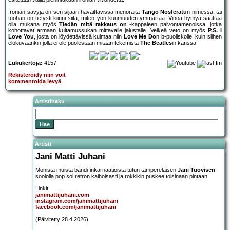
Ironian sävyjä on sen sijaan havaittavissa menoraita
Tango Nosferatu
n nimessä, tai
tuohan on tietysti kiinni siitä, miten yön kuumuuden ymmärtää. Vinoa hymyä saattaa
olla mukana myös
Tiedän mitä rakkaus on
-kappaleen palvontamenoissa, jotka
kohottavat armaan kultamussukan mittavalle jalustalle. Veikeä veto on myös
P.S. I
Love You
, josta on löydettävissä kulmaa niin
Love Me Do
n b-puoliskolle, kuin siihen
elokuvaankin jolla ei ole puolestaan mitään tekemistä
The Beatles
in kanssa.
Lukukertoja:
4157
Rekisteröidy niin voit
kommentoida levyä
Artistihaku
Artisti
Jani Matti Juhani
Monista muista bändi-inkarnaatioista tutun tamperelaisen
Jani Tuovisen
soololla pop soi retron kaihoisasti ja rokkikin puskee toisinaan pintaan.
Linkit:
janimattijuhani.com
instagram.com/janimattijuhani
facebook.com/janimattijuhani
(Päivitetty 28.4.2026)