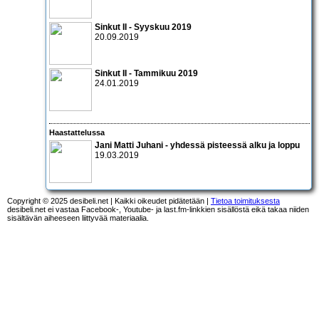
Sinkut II - Syyskuu 2019
20.09.2019
Sinkut II - Tammikuu 2019
24.01.2019
Haastattelussa
Jani Matti Juhani - yhdessä pisteessä alku ja loppu
19.03.2019
Copyright © 2025 desibeli.net | Kaikki oikeudet pidätetään |
Tietoa toimituksesta
desibeli.net ei vastaa Facebook-, Youtube- ja last.fm-linkkien sisällöstä eikä takaa niiden
sisältävän aiheeseen liittyvää materiaalia.