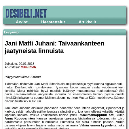
Arviot
Haastattelut
Artikkelit
Levyarvio
Jani Matti Juhani: Taivaankanteen
jäätyneistä linnuista
Julkaistu: 20.01.2018
Arvostelija:
Mika Roth
Playground Music Finland
Tiedetään, tiedetään. Jani Matti Juhanin albumi julkaistiin jo syyskuussa digitaalisesti,
mutta Desibeli.netin toimitukseen fyysinen kopio saapui vasta vuodenvaihteen
tienoilla. Mutta mihinkäs hyvä musiikki ikääntyy muutamassa kuukaudessa? Sitä
paitsi Taivaankanteen jäätyneistä linnuista on ensimmäinen herran tyystin omalla
nimellään julkaisema suomenkielinen albumi, nyt kun Mustat Käärmeetkin ovat jääneet
ainakin toistaiseksi sivuun.
Jani Matti Juhanin albumilla pääosaan nousevat parisuhteen ongelmat, kipupisteet ja
karikot, sekä mahdollisesti horisontissa siintävä ero, jota luonnollisesti yritetään välttää
loppuun saakka. Vaikka keskinäinen nahina jatkuu
Maailmanloppuun asti
, kuten
Anna Kuoppamäen
kanssa lauletussa upeassa biisivaliossa todetaan, niin toivo
paremmasta parisuhteen huomisesta kimmeltää silti siellä tunnelin päässä. Viiden
pisteen vihjeen levyn linjoista antaa myös lainaraita
Vähän ennen kyyneleitä
, joka
esitetään vailla pienintäkään ironian vivahdetta.