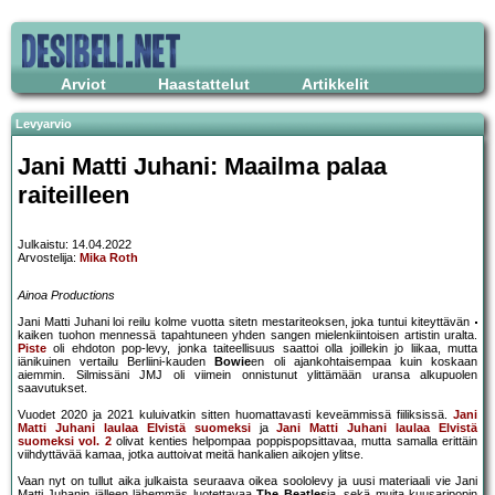
Arviot
Haastattelut
Artikkelit
Levyarvio
Jani Matti Juhani: Maailma palaa
raiteilleen
Julkaistu: 14.04.2022
Arvostelija:
Mika Roth
Ainoa Productions
Jani Matti Juhani loi reilu kolme vuotta sitetn mestariteoksen, joka tuntui kiteyttävän
kaiken tuohon mennessä tapahtuneen yhden sangen mielenkiintoisen artistin uralta.
Piste
oli ehdoton pop-levy, jonka taiteellisuus saattoi olla joillekin jo liikaa, mutta
iänikuinen vertailu Berliini-kauden
Bowie
en oli ajankohtaisempaa kuin koskaan
aiemmin. Silmissäni JMJ oli viimein onnistunut ylittämään uransa alkupuolen
saavutukset.
Vuodet 2020 ja 2021 kuluivatkin sitten huomattavasti keveämmissä fiiliksissä.
Jani
Matti Juhani laulaa Elvistä suomeksi
ja
Jani Matti Juhani laulaa Elvistä
suomeksi vol. 2
olivat kenties helpompaa poppispopsittavaa, mutta samalla erittäin
viihdyttävää kamaa, jotka auttoivat meitä hankalien aikojen ylitse.
Vaan nyt on tullut aika julkaista seuraava oikea soololevy ja uusi materiaali vie Jani
Matti Juhanin jälleen lähemmäs luotettavaa
The Beatles
ia, sekä muita kuusaripopin