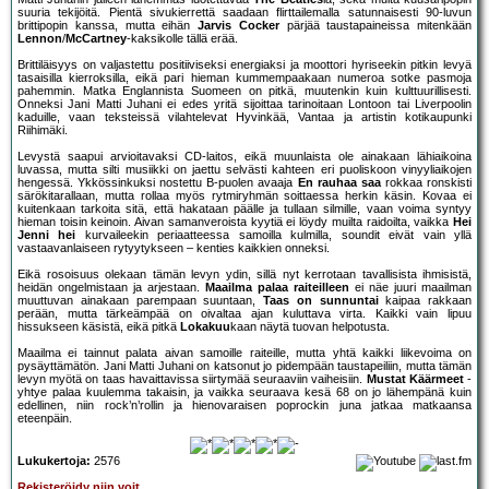
suuria tekijöitä. Pientä sivukierrettä saadaan flirttailemalla satunnaisesti 90-luvun
brittipopin kanssa, mutta eihän
Jarvis Cocker
pärjää taustapaineissa mitenkään
Lennon
/
McCartney
-kaksikolle tällä erää.
Brittiläisyys on valjastettu positiiviseksi energiaksi ja moottori hyriseekin pitkin levyä
tasaisilla kierroksilla, eikä pari hieman kummempaakaan numeroa sotke pasmoja
pahemmin. Matka Englannista Suomeen on pitkä, muutenkin kuin kulttuurillisesti.
Onneksi Jani Matti Juhani ei edes yritä sijoittaa tarinoitaan Lontoon tai Liverpoolin
kaduille, vaan teksteissä vilahtelevat Hyvinkää, Vantaa ja artistin kotikaupunki
Riihimäki.
Levystä saapui arvioitavaksi CD-laitos, eikä muunlaista ole ainakaan lähiaikoina
luvassa, mutta silti musiikki on jaettu selvästi kahteen eri puoliskoon vinyyliaikojen
hengessä. Ykkössinkuksi nostettu B-puolen avaaja
En rauhaa saa
rokkaa ronskisti
särökitarallaan, mutta rollaa myös rytmiryhmän soittaessa herkin käsin. Kovaa ei
kuitenkaan tarkoita sitä, että hakataan päälle ja tullaan silmille, vaan voima syntyy
hieman toisin keinoin. Aivan samanveroista kyytiä ei löydy muilta raidoilta, vaikka
Hei
Jenni hei
kurvaileekin periaatteessa samoilla kulmilla, soundit eivät vain yllä
vastaavanlaiseen rytyytykseen – kenties kaikkien onneksi.
Eikä rosoisuus olekaan tämän levyn ydin, sillä nyt kerrotaan tavallisista ihmisistä,
heidän ongelmistaan ja arjestaan.
Maailma palaa raiteilleen
ei näe juuri maailman
muuttuvan ainakaan parempaan suuntaan,
Taas on sunnuntai
kaipaa rakkaan
perään, mutta tärkeämpää on oivaltaa ajan kuluttava virta. Kaikki vain lipuu
hissukseen käsistä, eikä pitkä
Lokakuu
kaan näytä tuovan helpotusta.
Maailma ei tainnut palata aivan samoille raiteille, mutta yhtä kaikki liikevoima on
pysäyttämätön. Jani Matti Juhani on katsonut jo pidempään taustapeiliin, mutta tämän
levyn myötä on taas havaittavissa siirtymää seuraaviin vaiheisiin.
Mustat Käärmeet
-
yhtye palaa kuulemma takaisin, ja vaikka seuraava kesä 68 on jo lähempänä kuin
edellinen, niin rock’n’rollin ja hienovaraisen poprockin juna jatkaa matkaansa
eteenpäin.
Lukukertoja:
2576
Rekisteröidy niin voit