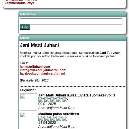
kommentoida levyä
Artistihaku
Artisti
Jani Matti Juhani
Monista muista bändi-inkarnaatioista tutun tamperelaisen
Jani Tuovisen
soololla pop soi retron kaihoisasti ja rokkikin puskee toisinaan pintaan.
Linkit:
janimattijuhani.com
instagram.com/janimattijuhani
facebook.com/janimattijuhani
(Päivitetty 28.4.2026)
Levyarviot
Jani Matti Juhani laulaa Elvistä suomeksi vol. 3
09.01.2025
Arvostelijana Mika Roth
Maailma palaa raiteilleen
14.04.2022
Arvostelijana Mika Roth