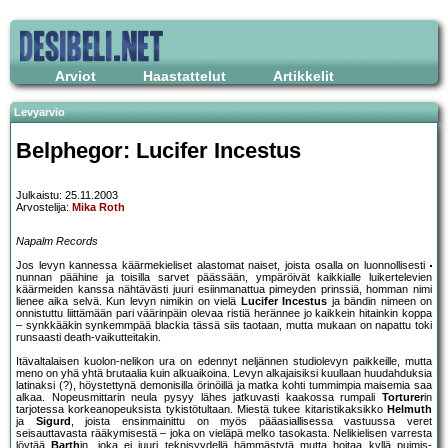
Arviot
Haastattelut
Artikkelit
Levyarvio
Belphegor: Lucifer Incestus
Julkaistu: 25.11.2003
Arvostelija:
Mika Roth
Napalm Records
Jos levyn kannessa käärmekieliset alastomat naiset, joista osalla on luonnollisesti
nunnan päähine ja toisilla sarvet päässään, ympäröivät kaikkialle luikertelevien
käärmeiden kanssa nähtävästi juuri esiinmanattua pimeyden prinssiä, homman nimi
lienee aika selvä. Kun levyn nimikin on vielä
Lucifer Incestus
ja bändin nimeen on
onnistuttu liittämään pari väärinpäin olevaa ristiä herännee jo kaikkein hitainkin koppa
– synkkääkin synkemmpää blackia tässä siis taotaan, mutta mukaan on napattu toki
runsaasti death-vaikutteitakin.
Itävaltalaisen kuolon-nelikon ura on edennyt neljännen studiolevyn paikkeille, mutta
meno on yhä yhtä brutaalia kuin alkuaikoina. Levyn alkajaisiksi kuullaan huudahduksia
latinaksi (?), höystettynä demonisilla örinöillä ja matka kohti tummimpia maisemia saa
alkaa. Nopeusmittarin neula pysyy lähes jatkuvasti kaakossa rumpali
Torturer
in
tarjotessa korkeanopeuksista tykistötultaan. Miestä tukee kitaristikaksikko
Helmuth
ja
Sigurd
, joista ensinmainittu on myös pääasiallisessa vastuussa veret
seisauttavasta rääkymisestä – joka on vieläpä melko tasokasta. Nelikielisen varresta
löytää
Barth
in, joka ei juuri teknisyydellä hämmästytä mutta hoitaa kyllä puimis-