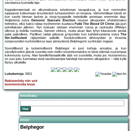
savottansa kunnialla läpi.
Kappalemateriaali on alkumatkasta tuhottoman tasapaksua, ja kun rummutkin
tuppaavat kolisemaan ärsyttävästi turhautuminen on tosiasia. Vahvimmillaan bändi on
kun vauhti hieman laskee ja norja-tyyppisille melodioille annetaan enemmän tilaa.
Neljäntenä soiva
Demonic Staccato Erection
nousee alkupuolen ehdottomaksi
helmeksi, eikä kaksi raitaa myöhemmin kuultava
Fukk The Blood Of Christ
jää juuri
askeltakaan jälkeen. Nyt mukaan otetaan enemmän rosoa ja raskautta riffittelyn
ollessa jo todella rouheaa. Samoin vihlova, mutta aivan liian lyhyt kitarasoolo pistää
palat paikoilleen. Parilliset raidat jatkavat jyräystään kun kahdeksantena soiva
The
Sin-hellfucked
räjäytetään aalloille. Sovituksellisesti lähestytään jo thrashia
norjasoundien kurkistellessa taas pimeydestä Belphegorin synkkään majaan.
Soundillisesti ja tuotannollisesti Belphegor ei juuri kehuja ansaitse, ja kun
sävellyksetkin jäävät suurelta osin melko keskinkertaisiksi ei tästä elämää suurempaa
kokemusta synny. Alan faneille/fanaatikoille tätä voi suositella, mutta jos mustamessu
on uusi juttu kannattaa etsiä tasokkaampia bändejä harrasteen alkajaisiksi – niitä kyllä
löytyy aikalailla.
Lukukertoja:
5801
Rekisteröidy niin voit
kommentoida levyä
Artistihaku
Artisti
Belphegor