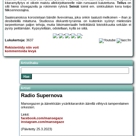
kitaramyllytys ei oikein maistu allekirjoittaneelle näin runsaasti kaiutettuna.
Tellus
on
silti hieno shoegazeilu ja rokimmin rykivä
Seinät
toimii em. sinkkubiisin kera kelpo
fiiliksennostajina.
Saatesanoissa korostetaan bändin livevoimaa, joka onkin taatusti melkoinen – ihan jo
desibeleillä mitattuna. Studiossa diskantti-tyrannia on kuitenkin syönyt mielestäni
tarpeettoman paljon tehoja, mutta biisimateriaalin hetkittäistä loistokkuutta sekään ei
pysty peittämään. Kypsytellään, odotellaan, kyllä se siitä.
Lukukertoja:
3637
Rekisteröidy niin voit
kommentoida levyä
Artistihaku
Artisti
Radio Supernova
Mansegazen ja äänekkään ysärikitararokin äärellä viihtyvä tamperelainen
orkesteri.
Linkit:
facebook.com/mansegaze
instagram.com/mansegaze
(Päivitetty 25.3.2023)