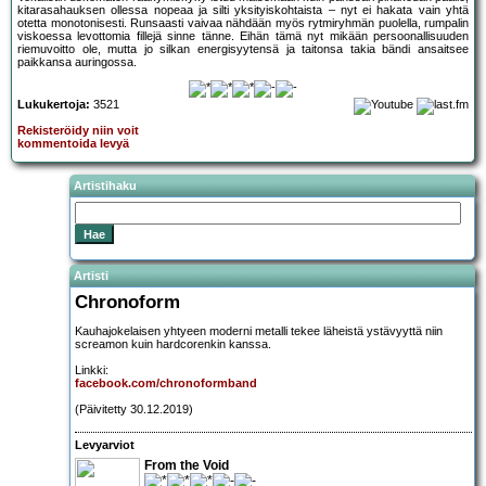
kitarasahauksen ollessa nopeaa ja silti yksityiskohtaista – nyt ei hakata vain yhtä
otetta monotonisesti. Runsaasti vaivaa nähdään myös rytmiryhmän puolella, rumpalin
viskoessa levottomia fillejä sinne tänne. Eihän tämä nyt mikään persoonallisuuden
riemuvoitto ole, mutta jo silkan energisyytensä ja taitonsa takia bändi ansaitsee
paikkansa auringossa.
Lukukertoja:
3521
Rekisteröidy niin voit
kommentoida levyä
Artistihaku
Artisti
Chronoform
Kauhajokelaisen yhtyeen moderni metalli tekee läheistä ystävyyttä niin
screamon kuin hardcorenkin kanssa.
Linkki:
facebook.com/chronoformband
(Päivitetty 30.12.2019)
Levyarviot
From the Void