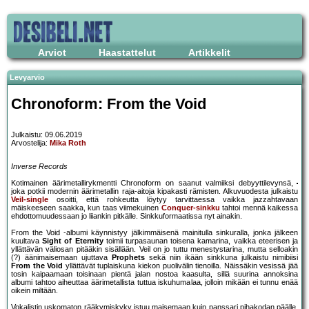
Arviot
Haastattelut
Artikkelit
Levyarvio
Chronoform: From the Void
Julkaistu: 09.06.2019
Arvostelija:
Mika Roth
Inverse Records
Kotimainen äärimetallirykmentti Chronoform on saanut valmiiksi debyyttilevynsä,
joka potkii modernin äärimetallin raja-aitoja kipakasti rämisten. Alkuvuodesta julkaistu
Veil-single
osoitti, että rohkeutta löytyy tarvittaessa vaikka jazzahtavaan
mäiskeeseen saakka, kun taas viimekuinen
Conquer-sinkku
tahtoi mennä kaikessa
ehdottomuudessaan jo liiankin pitkälle. Sinkkuformaatissa nyt ainakin.
From the Void -albumi käynnistyy jälkimmäisenä mainitulla sinkuralla, jonka jälkeen
kuultava
Sight of Eternity
toimii turpasaunan toisena kamarina, vaikka eteerisen ja
yllättävän väliosan pitääkin sisällään. Veil on jo tuttu menestystarina, mutta selloakin
(?) äänimaisemaan ujuttava
Prophets
sekä niin ikään sinkkuna julkaistu nimibiisi
From the Void
yllättävät tuplaiskuna kiekon puolivälin tienoilla. Näissäkin vesissä jää
tosin kaipaamaan toisinaan pientä jalan nostoa kaasulta, sillä suurina annoksina
albumi tahtoo aiheuttaa äärimetallista tuttua iskuhumalaa, jolloin mikään ei tunnu enää
oikein miltään.
Vokalistin uskomaton rääkymiskyky istuu maisemaan kuin panssari pihakodan päälle,