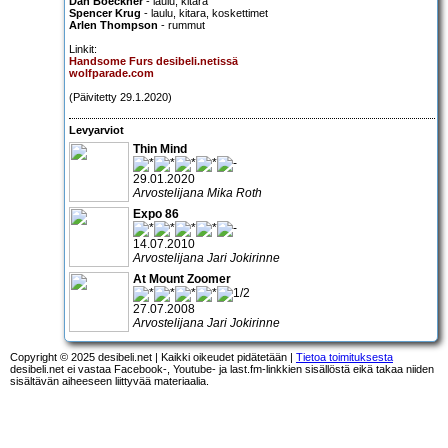
Dan Boeckner
- laulu, kitara
Spencer Krug
- laulu, kitara, koskettimet
Arlen Thompson
- rummut
Linkit:
Handsome Furs desibeli.netissä
wolfparade.com
(Päivitetty 29.1.2020)
Levyarviot
Thin Mind
29.01.2020
Arvostelijana Mika Roth
Expo 86
14.07.2010
Arvostelijana Jari Jokirinne
At Mount Zoomer
27.07.2008
Arvostelijana Jari Jokirinne
Copyright © 2025 desibeli.net | Kaikki oikeudet pidätetään |
Tietoa toimituksesta
desibeli.net ei vastaa Facebook-, Youtube- ja last.fm-linkkien sisällöstä eikä takaa niiden
sisältävän aiheeseen liittyvää materiaalia.