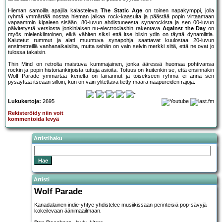
Hieman samoilla apajilla kalasteleva
The Static Age
on toinen napakymppi, jolla
ryhmä ymmärtää nostaa hieman jalkaa rock-kaasulta ja päästää popin virtaamaan
vapaammin kipaleen sisään. 80-luvun ahdistuneesta synarockista ja sen 00-luvun
päivitetystä versiosta jonkinlaisen nu-electroclashin rakentava
Against the Day
on
myös mielenkiintoinen, eikä vähiten siksi että itse biisin ydin on täyttä dynamiittia.
Kaiutetut rummut ja alati muuntuva synapohja saattavat kuulostaa 20-luvun
ensimetreillä vanhanaikaisilta, mutta sehän on vain selvin merkki siitä, että ne ovat jo
tulossa takaisin.
Thin Mind on retrolta maistuva kummajainen, jonka ääressä huomaa pohtivansa
rockin ja popin historiankirjoista tuttuja asioita. Totuus on kuitenkin se, että ensinnäkin
Wolf Parade ymmärtää keneltä on lainannut ja toisekseen ryhmä ei anna sen
pysäyttää itseään silloin, kun on vain ylitettävä tietty määrä naapureiden rajoja.
Lukukertoja:
2695
Rekisteröidy niin voit
kommentoida levyä
Artistihaku
Artisti
Wolf Parade
Kanadalainen indie-yhtye yhdistelee musiikissaan perinteisiä pop-sävyjä
kokeilevaan äänimaailmaan.