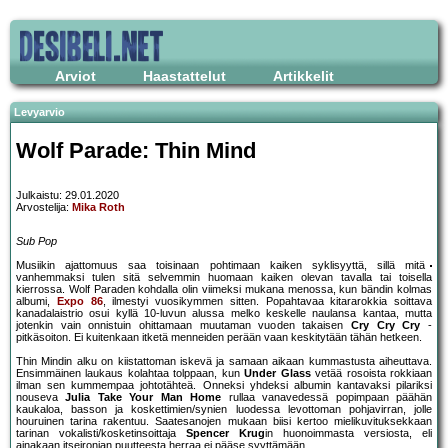
Arviot
Haastattelut
Artikkelit
Levyarvio
Wolf Parade: Thin Mind
Julkaistu: 29.01.2020
Arvostelija:
Mika Roth
Sub Pop
Musiikin ajattomuus saa toisinaan pohtimaan kaiken syklisyyttä, sillä mitä
vanhemmaksi tulen sitä selvemmin huomaan kaiken olevan tavalla tai toisella
kierrossa. Wolf Paraden kohdalla olin viimeksi mukana menossa, kun bändin kolmas
albumi,
Expo 86
, ilmestyi vuosikymmen sitten. Popahtavaa kitararokkia soittava
kanadalaistrio osui kyllä 10-luvun alussa melko keskelle naulansa kantaa, mutta
jotenkin vain onnistuin ohittamaan muutaman vuoden takaisen
Cry Cry Cry
-
pitkäsoiton. Ei kuitenkaan itketä menneiden perään vaan keskitytään tähän hetkeen.
Thin Mindin alku on kiistattoman iskevä ja samaan aikaan kummastusta aiheuttava.
Ensimmäinen laukaus kolahtaa tolppaan, kun
Under Glass
vetää rosoista rokkiaan
ilman sen kummempaa johtotähteä. Onneksi yhdeksi albumin kantavaksi pilariksi
nouseva
Julia Take Your Man Home
rullaa vanavedessä popimpaan päähän
kaukaloa, basson ja koskettimien/synien luodessa levottoman pohjavirran, jolle
houruinen tarina rakentuu. Saatesanojen mukaan biisi kertoo mielikuvituksekkaan
tarinan vokalisti/kosketinsoittaja
Spencer Krug
in huonoimmasta versiosta, eli
ainakaan itseironian puutteesta herraa ei pääse syyttämään.