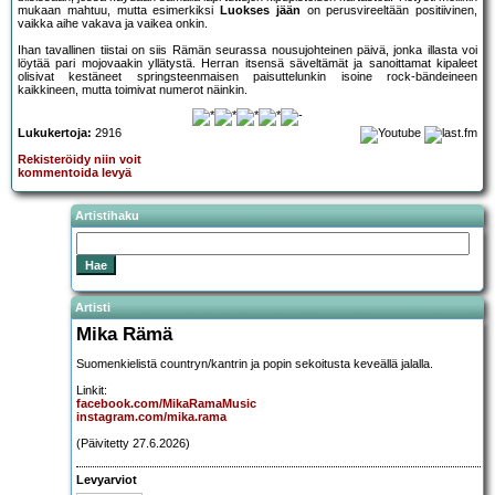
mukaan mahtuu, mutta esimerkiksi
Luokses jään
on perusvireeltään positiivinen,
vaikka aihe vakava ja vaikea onkin.
Ihan tavallinen tiistai on siis Rämän seurassa nousujohteinen päivä, jonka illasta voi
löytää pari mojovaakin yllätystä. Herran itsensä säveltämät ja sanoittamat kipaleet
olisivat kestäneet springsteenmaisen paisuttelunkin isoine rock-bändeineen
kaikkineen, mutta toimivat numerot näinkin.
Lukukertoja:
2916
Rekisteröidy niin voit
kommentoida levyä
Artistihaku
Artisti
Mika Rämä
Suomenkielistä countryn/kantrin ja popin sekoitusta keveällä jalalla.
Linkit:
facebook.com/MikaRamaMusic
instagram.com/mika.rama
(Päivitetty 27.6.2026)
Levyarviot