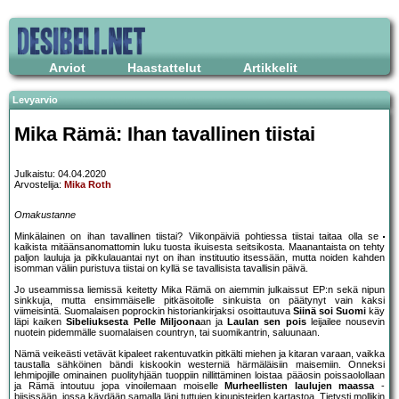
Arviot
Haastattelut
Artikkelit
Levyarvio
Mika Rämä: Ihan tavallinen tiistai
Julkaistu: 04.04.2020
Arvostelija:
Mika Roth
Omakustanne
Minkälainen on ihan tavallinen tiistai? Viikonpäiviä pohtiessa tiistai taitaa olla se
kaikista mitäänsanomattomin luku tuosta ikuisesta seitsikosta. Maanantaista on tehty
paljon lauluja ja pikkulauantai nyt on ihan instituutio itsessään, mutta noiden kahden
isomman väliin puristuva tiistai on kyllä se tavallisista tavallisin päivä.
Jo useammissa liemissä keitetty Mika Rämä on aiemmin julkaissut EP:n sekä nipun
sinkkuja, mutta ensimmäiselle pitkäsoitolle sinkuista on päätynyt vain kaksi
viimeisintä. Suomalaisen poprockin historiankirjaksi osoittautuva
Siinä soi Suomi
käy
läpi kaiken
Sibeliuksesta Pelle Miljoona
an ja
Laulan sen pois
leijailee nousevin
nuotein pidemmälle suomalaisen countryn, tai suomikantrin, saluunaan.
Nämä veikeästi vetävät kipaleet rakentuvatkin pitkälti miehen ja kitaran varaan, vaikka
taustalla sähköinen bändi kiskookin westerniä härmäläisiin maisemiin. Onneksi
lehmipojille ominainen puolityhjään tuoppiin nillittäminen loistaa pääosin poissaolollaan
ja Rämä intoutuu jopa vinoilemaan moiselle
Murheellisten laulujen maassa
-
biisissään, jossa käydään samalla läpi tuttujen kipupisteiden kartastoa. Tietysti mollikin