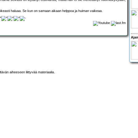
 oikeasti haluaa. Se kun on samaan aikaan helppoa ja huiman vaikeaa.
Ajan
ltävän aiheeseen liittyvää materiaalia.