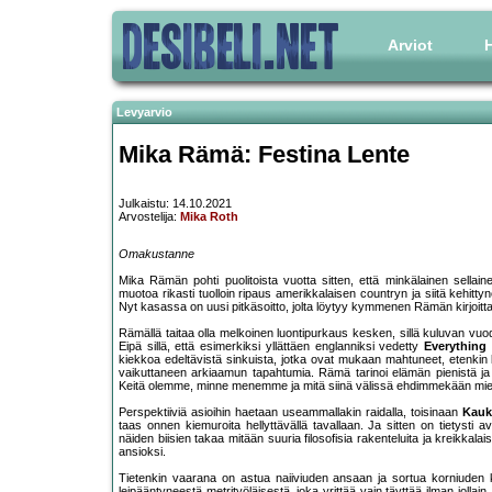
Arviot
H
Levyarvio
Mika Rämä: Festina Lente
Julkaistu: 14.10.2021
Arvostelija:
Mika Roth
Omakustanne
Mika Rämän pohti puolitoista vuotta sitten, että minkälainen sellai
muotoa rikasti tuolloin ripaus amerikkalaisen countryn ja siitä kehi
Nyt kasassa on uusi pitkäsoitto, jolta löytyy kymmenen Rämän kirjoitt
Rämällä taitaa olla melkoinen luontipurkaus kesken, sillä kuluvan v
Eipä sillä, että esimerkiksi yllättäen englanniksi vedetty
Everything
kiekkoa edeltävistä sinkuista, jotka ovat mukaan mahtuneet, etenkin
vaikuttaneen arkiaamun tapahtumia. Rämä tarinoi elämän pienistä ja suu
Keitä olemme, minne menemme ja mitä siinä välissä ehdimmekään mie
Perspektiiviä asioihin haetaan useammallakin raidalla, toisinaan
Kauk
taas onnen kiemuroita hellyttävällä tavallaan. Ja sitten on tietysti 
näiden biisien takaa mitään suuria filosofisia rakenteluita ja kreikk
ansioksi.
Tietenkin vaarana on astua naiiviuden ansaan ja sortua korniuden klish
leipääntyneestä metrityöläisestä, joka yrittää vain täyttää ilman joll