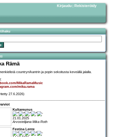
Kirjaudu
Rekisteröidy
|
stihaku
ti
ka Rämä
enkielistä countryn/kantrin ja popin sekoitusta keveällä jalalla.
t:
ebook.com/MikaRamaMusic
tagram.com/mika.rama
vitetty 27.6.2026)
arviot
Kultareunus
21.01.2025
Arvostelijana Mika Roth
Festina Lente