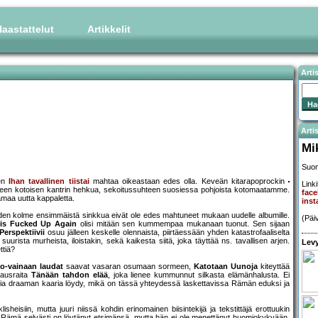
aastattelut
Artikkelit
Arti
Artis
Mi
Suom
nen
Ihan tavallinen tiistai
mahtaa oikeastaan edes olla. Keveän kitarapoprockin
Linki
ttyneen kotoisen kantrin hehkua, sekoitussuhteen suosiessa pohjoista kotomaatamme.
fac
amaa uutta kappaletta.
ins
uoden kolme ensimmäistä sinkkua eivät ole edes mahtuneet mukaan uudelle albumille.
(Päi
 is Fucked Up Again
olisi mitään sen kummempaa mukanaan tuonut. Sen sijaan
Perspektiivii
osuu jälleen keskelle olennaista, piirtäessään yhden katastrofaaliselta
rista murheista, iloistakin, sekä kaikesta siitä, joka täyttää ns. tavallisen arjen.
Levy
ttiä?
o-vainaan laudat
saavat vasaran osumaan sormeen,
Katotaan Uunoja
kiteyttää
avausraita
Tänään tahdon elää
, joka lienee kummunnut silkasta elämänhalusta. Ei
alaisia draaman kaaria löydy, mikä on tässä yhteydessä laskettavissa Rämän eduksi ja
eisiin, mutta juuri niissä kohdin erinomainen biisintekijä ja tekstittäjä erottuukin
ain. Rämä selvästi on löytänyt etsimänsä, mutta hän ei ole menettänyt huomiokykyään,