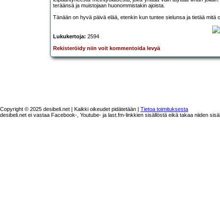
teräänsä ja muistojaan huonommistakin ajoista.
Tänään on hyvä päivä elää, etenkin kun tuntee sielunsa ja tietää mitä
Lukukertoja:
2594
Rekisteröidy niin voit kommentoida levyä
Copyright © 2025 desibeli.net | Kaikki oikeudet pidätetään |
Tietoa toimituksesta
desibeli.net ei vastaa Facebook-, Youtube- ja last.fm-linkkien sisällöstä eikä takaa niiden sisä