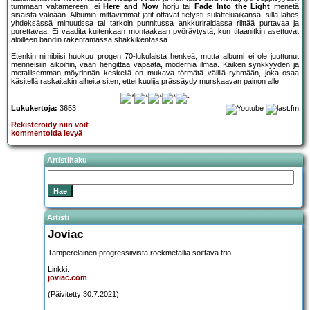
tummaan valtamereen, ei
Here and Now
horju tai
Fade Into the Light
menetä
sisäistä valoaan. Albumin mittavimmat jätit ottavat tietysti sulatteluaikansa, sillä lähes
yhdeksässä minuutissa tai tarkoin punnitussa ankkuriraidassa riittää purtavaa ja
purettavaa. Ei vaadita kuitenkaan montaakaan pyöräytystä, kun titaanitkin asettuvat
aloilleen bändin rakentamassa shakkikentässä.
Etenkin nimibiisi huokuu progen 70-lukulaista henkeä, mutta albumi ei ole juuttunut
menneisiin aikoihin, vaan hengittää vapaata, modernia ilmaa. Kaiken synkkyyden ja
metallisemman möyrinnän keskellä on mukava törmätä välillä ryhmään, joka osaa
käsitellä raskaitakin aiheita siten, ettei kuulija prässäydy murskaavan painon alle.
Lukukertoja:
3653
Rekisteröidy niin voit
kommentoida levyä
Artistihaku
Artisti
Joviac
Tamperelainen progressiivista rockmetallia soittava trio.
Linkki:
joviac.com
(Päivitetty 30.7.2021)