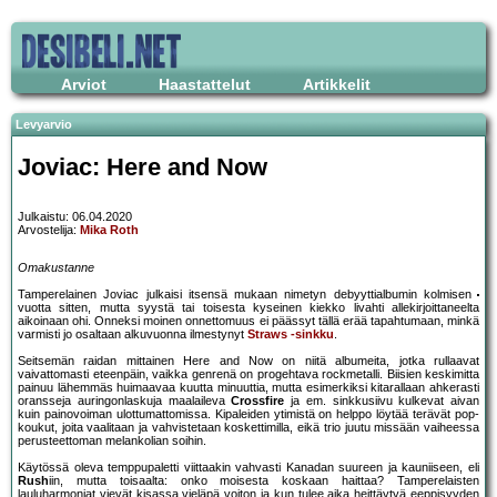
Arviot
Haastattelut
Artikkelit
Levyarvio
Joviac: Here and Now
Julkaistu: 06.04.2020
Arvostelija:
Mika Roth
Omakustanne
Tamperelainen Joviac julkaisi itsensä mukaan nimetyn debyyttialbumin kolmisen
vuotta sitten, mutta syystä tai toisesta kyseinen kiekko livahti allekirjoittaneelta
aikoinaan ohi. Onneksi moinen onnettomuus ei päässyt tällä erää tapahtumaan, minkä
varmisti jo osaltaan alkuvuonna ilmestynyt
Straws -sinkku
.
Seitsemän raidan mittainen Here and Now on niitä albumeita, jotka rullaavat
vaivattomasti eteenpäin, vaikka genrenä on progehtava rockmetalli. Biisien keskimitta
painuu lähemmäs huimaavaa kuutta minuuttia, mutta esimerkiksi kitarallaan ahkerasti
oransseja auringonlaskuja maalaileva
Crossfire
ja em. sinkkusiivu kulkevat aivan
kuin painovoiman ulottumattomissa. Kipaleiden ytimistä on helppo löytää terävät pop-
koukut, joita vaalitaan ja vahvistetaan koskettimilla, eikä trio juutu missään vaiheessa
perusteettoman melankolian soihin.
Käytössä oleva temppupaletti viittaakin vahvasti Kanadan suureen ja kauniiseen, eli
Rush
iin, mutta toisaalta: onko moisesta koskaan haittaa? Tamperelaisten
lauluharmoniat vievät kisassa vieläpä voiton ja kun tulee aika heittäytyä eeppisyyden