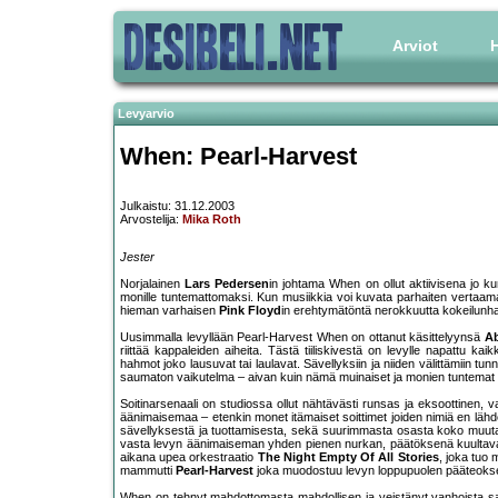
Arviot
H
Levyarvio
When: Pearl-Harvest
Julkaistu: 31.12.2003
Arvostelija:
Mika Roth
Jester
Norjalainen
Lars Pedersen
in johtama When on ollut aktiivisena jo ku
monille tuntemattomaksi. Kun musiikkia voi kuvata parhaiten vertaam
hieman varhaisen
Pink Floyd
in erehtymätöntä nerokkuutta kokeilunhal
Uusimmalla levyllään Pearl-Harvest When on ottanut käsittelyynsä
Ab
riittää kappaleiden aiheita. Tästä tiiliskivestä on levylle napattu kai
hahmot joko lausuvat tai laulavat. Sävellyksiin ja niiden välittämiin tun
saumaton vaikutelma – aivan kuin nämä muinaiset ja monien tuntemat tarin
Soitinarsenaali on studiossa ollut nähtävästi runsas ja eksoottinen, va
äänimaisemaa – etenkin monet itämaiset soittimet joiden nimiä en läh
sävellyksestä ja tuottamisesta, sekä suurimmasta osasta koko muuta
vasta levyn äänimaiseman yhden pienen nurkan, päätöksenä kuulta
aikana upea orkestraatio
The Night Empty Of All Stories
, joka tuo
mammutti
Pearl-Harvest
joka muodostuu levyn loppupuolen pääteoks
When on tehnyt mahdottomasta mahdollisen ja veistänyt vanhoista sa