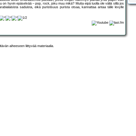
u on hyvin epäselvää – pop, rock, joku muu mikä? Mutta eipä tuolla ole väliä sillä jos
abialaisista saduista, eikä puristisuus purista otsaa, kannattaa antaa tälle levylle
ltävän aiheeseen liittyvää materiaalia.