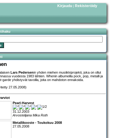
Kirjaudu
Rekisteröidy
|
stihaku
ti
en
alaisen
Lars Pedersen
in yhden miehen musiikkiprojekti, joka on ollut
innassa vuodesta 1983 lähtien. Whenin albumeilla pock, pop, metalli ja
t-garde yhdistyvät tavoilla, joita on mahdoton ennakoida.
vitetty 27.05.2008)
arviot
Pearl-Harvest
31.12.2003
Arvostelijana Mika Roth
Metallikooste - Toukokuu 2008
27.05.2008