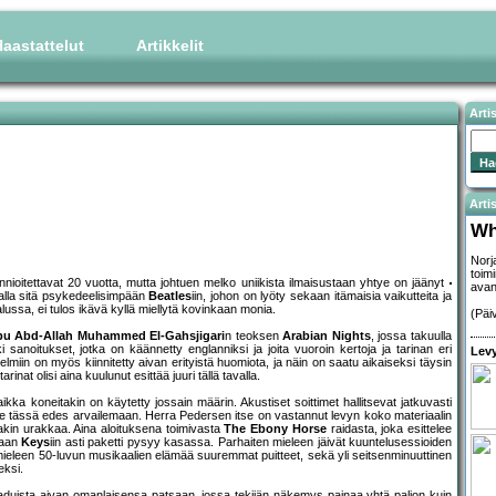
aastattelut
Artikkelit
Arti
Artis
Wh
Norj
toim
nnioitettavat 20 vuotta, mutta johtuen melko uniikista ilmaisustaan yhtye on jäänyt
avan
alla sitä psykedeelisimpään
Beatles
iin, johon on lyöty sekaan itämaisia vaikutteita ja
ussa, ei tulos ikävä kyllä miellytä kovinkaan monia.
(Päi
u Abd-Allah Muhammed El-Gahsjigari
n teoksen
Arabian Nights
, jossa takuulla
kki sanoitukset, jotka on käännetty englanniksi ja joita vuoroin kertoja ja tarinan eri
Levy
nelmiin on myös kiinnitetty aivan erityistä huomiota, ja näin on saatu aikaiseksi täysin
at olisi aina kuulunut esittää juuri tällä tavalla.
ikka koneitakin on käytetty jossain määrin. Akustiset soittimet hallitsevat jatkuvasti
de tässä edes arvailemaan. Herra Pedersen itse on vastannut levyn koko materiaalin
kin urakkaa. Aina aloituksena toimivasta
The Ebony Horse
raidasta, joka esittelee
vaan
Keys
iin asti paketti pysyy kasassa. Parhaiten mieleen jäivät kuuntelusessioiden
 mieleen 50-luvun musikaalien elämää suuremmat puitteet, sekä yli seitsenminuuttinen
eksi.
duista aivan omanlaisensa patsaan, jossa tekijän näkemys painaa yhtä paljon kuin