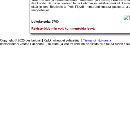
itse kohde. Se mihin genreen tämä kiehtova musiikillinen kokeilu kaatu
pidät jo em. Beatlesin ja Pink Floydin kimurantimmasta puolesta ja ar
mahdollisuus.
Lukukertoja:
5760
Rekisteröidy niin voit kommentoida levyä
Copyright © 2025 desibeli.net | Kaikki oikeudet pidätetään |
Tietoa toimituksesta
desibeli.net ei vastaa Facebook-, Youtube- ja last.fm-linkkien sisällöstä eikä takaa niiden sisä