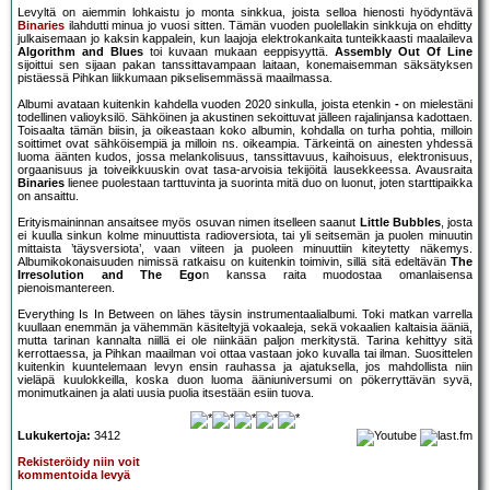
Levyltä on aiemmin lohkaistu jo monta sinkkua, joista selloa hienosti hyödyntävä
Binaries
ilahdutti minua jo vuosi sitten. Tämän vuoden puolellakin sinkkuja on ehditty
julkaisemaan jo kaksin kappalein, kun laajoja elektrokankaita tunteikkaasti maalaileva
Algorithm and Blues
toi kuvaan mukaan eeppisyyttä.
Assembly Out Of Line
sijoittui sen sijaan pakan tanssittavampaan laitaan, konemaisemman säksätyksen
pistäessä Pihkan liikkumaan pikselisemmässä maailmassa.
Albumi avataan kuitenkin kahdella vuoden 2020 sinkulla, joista etenkin
-
on mielestäni
todellinen valioyksilö. Sähköinen ja akustinen sekoittuvat jälleen rajalinjansa kadottaen.
Toisaalta tämän biisin, ja oikeastaan koko albumin, kohdalla on turha pohtia, milloin
soittimet ovat sähköisempiä ja milloin ns. oikeampia. Tärkeintä on ainesten yhdessä
luoma äänten kudos, jossa melankolisuus, tanssittavuus, kaihoisuus, elektronisuus,
orgaanisuus ja toiveikkuuskin ovat tasa-arvoisia tekijöitä lausekkeessa. Avausraita
Binaries
lienee puolestaan tarttuvinta ja suorinta mitä duo on luonut, joten starttipaikka
on ansaittu.
Erityismaininnan ansaitsee myös osuvan nimen itselleen saanut
Little Bubbles
, josta
ei kuulla sinkun kolme minuuttista radioversiota, tai yli seitsemän ja puolen minuutin
mittaista ’täysversiota’, vaan viiteen ja puoleen minuuttiin kiteytetty näkemys.
Albumikokonaisuuden nimissä ratkaisu on kuitenkin toimivin, sillä sitä edeltävän
The
Irresolution and The Ego
n kanssa raita muodostaa omanlaisensa
pienoismantereen.
Everything Is In Between on lähes täysin instrumentaalialbumi. Toki matkan varrella
kuullaan enemmän ja vähemmän käsiteltyjä vokaaleja, sekä vokaalien kaltaisia ääniä,
mutta tarinan kannalta niillä ei ole niinkään paljon merkitystä. Tarina kehittyy sitä
kerrottaessa, ja Pihkan maailman voi ottaa vastaan joko kuvalla tai ilman. Suosittelen
kuitenkin kuuntelemaan levyn ensin rauhassa ja ajatuksella, jos mahdollista niin
vieläpä kuulokkeilla, koska duon luoma ääniuniversumi on pökerryttävän syvä,
monimutkainen ja alati uusia puolia itsestään esiin tuova.
Lukukertoja:
3412
Rekisteröidy niin voit
kommentoida levyä