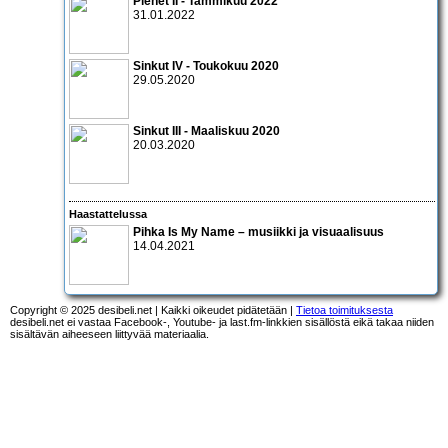
Pienet II - Tammikuu 2022
31.01.2022
Sinkut IV - Toukokuu 2020
29.05.2020
Sinkut III - Maaliskuu 2020
20.03.2020
Haastattelussa
Pihka Is My Name – musiikki ja visuaalisuus
14.04.2021
Copyright © 2025 desibeli.net | Kaikki oikeudet pidätetään |
Tietoa toimituksesta
desibeli.net ei vastaa Facebook-, Youtube- ja last.fm-linkkien sisällöstä eikä takaa niiden
sisältävän aiheeseen liittyvää materiaalia.