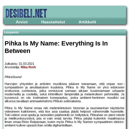
Arviot
Haastattelut
Artikkelit
Levyarvio
Pihka Is My Name: Everything Is In
Between
Julkaistu: 31.03.2021
Arvostelija:
Mika Roth
PihkaSound
Harvojen yhtyeiden ja artistien musiikista pääsee toteamaan, että onpas tosi
sympaattisen ja ainutlaatuisen kuuloista. Pihka Is My Name on yksi edukseen
erottuvista comboista, jotka onnistuvat samaan aikaan kuulostamaan urbaanin
moderneilta ja cooleilta, sekä inhimillisen lämpimältä ja melankolisen pehmeältä. Ja
kyseessä on siis kotimainen konepopduo, jonka ambient-henkinen musiikki sai
alkunsa tavallaan animaatiohahmo Pihkan seikkailuista.
Pihka Is My Name omaa niin mielenkiintoisen historian ja taustatarinan näyttävine
videoineen kaikkineen, että itse asia saattaa jäädä helposti vähemmälle huomiolle.
Toki videot ovat upeita ja tarinoiden päähenkilö on hellyttävä. Pihkahan on pieni robotti
ja mielikuvitusystävä, jota ei vain enää tarvita. Pihka pärjää kuitenkin maailmassa
ilman omaa Risto Reipastaan, kuten myös Pihka Is My Namen sympaattinen elektro-
ambient kulkee upeasti ihan omilla digihartioillaan.