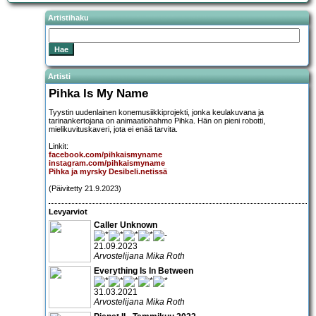
Artistihaku
Artisti
Pihka Is My Name
Tyystin uudenlainen konemusiikkiprojekti, jonka keulakuvana ja
tarinankertojana on animaatiohahmo Pihka. Hän on pieni robotti,
mielikuvituskaveri, jota ei enää tarvita.
Linkit:
facebook.com/pihkaismyname
instagram.com/pihkaismyname
Pihka ja myrsky Desibeli.netissä
(Päivitetty 21.9.2023)
Levyarviot
Caller Unknown
21.09.2023
Arvostelijana Mika Roth
Everything Is In Between
31.03.2021
Arvostelijana Mika Roth