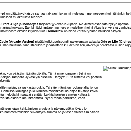
med
on päättänyt katsoa samaan aikaan hiukan niin tulevaan, menneeseen kuin tähänkin het
uudelleen muokatuista biiseistä.
 Stars Align
ja
Monoeyes
tarjoavat jykevän iskuparin. Re-Armed osaa tätä nykyä upottaa
kin tarttua korvaan. Etenkin jälkimmäinen numero on todellinen helmi. Akustiset versiot vanhois
emolimbosta elävien kirjoihin tuotu
Tomorrow
on hieno versio ryhmän kaikkien aikojen
Cycle (Arcade Version)
pistää kolikkopelisoundit palvelemaan asiaa ja
Ode to Life (Orches
. Ihan hauskaa, taatusti erilaista ja vähintään kuuden bissen jälkeen jo nerokasta uusien rajo
kin, kun päästiin riittävän pitkälle. Tämä nimenomainen Seinä on
tekijää Tampere-Jyväskylä akselilla. Debyytti-EP:n nimestä voi päätellä
rkeintä.
lille maistuvaa raskasta rockia. Tai sitten tämä on rockmetallia, johon
sin luonnissa kuningas ja kiukkuinen melankolisuus ohjaa tekstejä kovin
utta melodiatkin saavat sentään kukkia karujen sanojen kyljessä.
aisista asioista meuhkaamista. Nyt ei tehdä politiikkaa, vaan
ytäneen jotain kehittämisen arvoista ja näkemystäkin löytyy jo
, sekä hämmentävienkin suvantojen summa on jo tässä vaiheessa osiaan