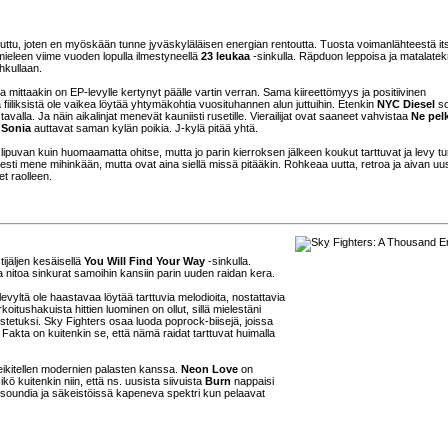
uttu, joten en myöskään tunne jyväskyläläisen energian rentoutta. Tuosta voimanlähteestä i
mieleen viime vuoden lopulla ilmestyneellä
23 leukaa
-sinkulla. Räpduon leppoisa ja matalate
hkullaan.
 mittaakin on EP-levylle kertynyt päälle vartin verran. Sama kiireettömyys ja positiivinen
ä fiiliksistä ole vaikea löytää yhtymäkohtia vuosituhannen alun juttuihin. Etenkin
NYC Diesel
so
tavalla. Ja näin aikalinjat menevät kauniisti rusetille. Vierailijat ovat saaneet vahvistaa
Ne pel
a
Sonia
auttavat saman kylän poikia. J-kylä pitää yhtä.
 lipuvan kuin huomaamatta ohitse, mutta jo parin kierroksen jälkeen koukut tarttuvat ja levy t
sesti mene mihinkään, mutta ovat aina siellä missä pitääkin. Rohkeaa uutta, retroa ja aivan uu
et raolleen.
tijäljen kesäisellä
You Will Find Your Way
-sinkulla.
 nitoa sinkurat samoihin kansiin parin uuden raidan kera.
vyltä ole haastavaa löytää tarttuvia melodioita, nostattavia
koitushakuista hittien luominen on ollut, sillä mielestäni
vostetuksi. Sky Fighters osaa luoda poprock-biisejä, joissa
. Fakta on kuitenkin se, että nämä raidat tarttuvat huimalla
leikitellen modernien palasten kanssa.
Neon Love
on
 kuitenkin niin, että ns. uusista siivuista
Burn
nappaisi
kisoundia ja säkeistöissä kapeneva spektri kun pelaavat