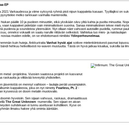
maa EP
 2021 Varkaudessa ja viime syksynä ryhmä pisti nipun kappaleita kasaan. Tyylilajiksi on su
pysyttelee melko tarkkaan vanhalla mantereella.
hiukan päälle 10 ja puoleen minuuttiin, eikä yksikään siivu ylitä kahta ja puolta minuuttia. Nop
 vaan kappaleet pidetään vain minimalistisen suorina. Sanaa minimalistinen tekee mieli myö
ä puolesta ja soundeista yleensäkin. Nyt ollaan näet vahvasti autotallin puolella, rummut pa
suu, onneksi vokaalit on saatu narulle riittävän selkeästi. Vaihtelua tuo mies- ja naislaulajan
isi nostaa muiden edelle, on se ehdottomasti nimibiisi
Ydinperheunelmaa
.
nemmän kuin huteja. Ankkuriraita
Vanhat hyvät ajat
sotkee mielenkiintoisesti pasmat lopuss
a bändi hehkuu hetkellisesti no-waven mustuutta. Tästä on hyvä jatkaa kisailua, suksilla tai ilm
metal -projektina. Vuosien saatossa projekti on kasvanut
 raskautta ja viiltävää keveyttä yhdistellen.
n jäsenistöä on mennyt vaihtoon – laulajia peräti useampiakin.
albumin kappaleesta, joka on nyt nimetty
Fearless, Pt. 2
-
saan kyseessä on doom metalin muotovalio.
lu doomin hyveisiin. Sen sijaan vahvuus, raskaus, dramaattisuus
ellä
The Great Unknown
-numerolla. Sen sijaan en aivan
 pimeyden suhdekaan ei tunnu asettuvan kohdilleen. Kyse on
n ryhmän ilmaisu hakee yhä ominta ääntään.