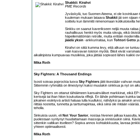
Shakkii: Kirahvi
PME Records
Jyväskylä, tuo Suomen Ateena, ei ole kovinkaan t
kuuleman mukaan lataava
Shakkii
jäi sen sijaan 
soittelu kun lämmitti nimenomaan kotikutoisella he
Sinkku on saanut kaverikseen neljä muuta raitaa ja
rauhallisuus henkii myös muita siivuja, eikä öisist
häpeilemättömän retrolle, mutta erittäin modernilla 
jäädä yksin
-ankkuriraitaa, kun
Tohtori Getto
j
Kirahvi on siitä kumma levy, että alkuun se tuntuu
vain kasvavan toiston myötä. Biisit eivät varsinai
aikalinjoista kumpuavaa musiikkia, joka jättää sopivasti lähes kaikki ov
Mika Roth
Sky Fighters: A Thousand Endings
Isosti soivaa poprockia luova
Sky Fighters
jätti itsestään vahvan muis
Sittemmin ryhmältä on ilmestynyt kaksi muutakin sinkkua ja nyt on aika
Sky Fighters on ottanut tähtäimeen kansainväliset markkinat, eikä EP-le
kertsejä tai ihan hiton koukuttavia riffejä. En lähde pohtimaan kuinka tar
jokainen esiintyvä artisti haluaa tulla kuulluksi, nähdyksi ja ainakin ar
riittää nostetta, tunnetta ja tarttumapintaa, eikä siinä ole mitään väärää
teholla.
Sinkuista uusin, eli
Not Your Savior
, nostaa hivenen jalkaa kaasulta, 
puolestaan syntynyt huudattamaan massoja ja onnistuukin siinä. Kävisikö
sittenkin valtikan itselleen? Sopiva annos kohtalokkuutta, laveaa jenk
yhteen optimaalisesti.
Mika Roth