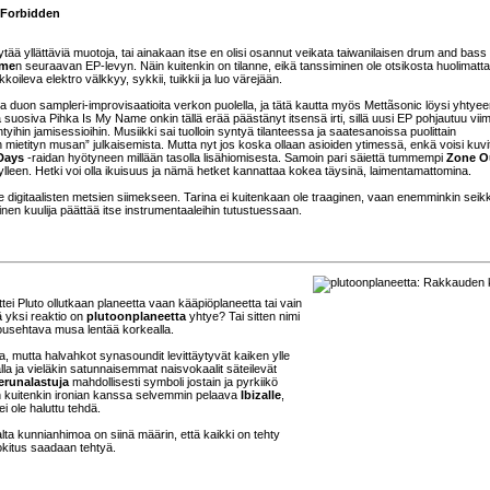
 Forbidden
tää yllättäviä muotoja, tai ainakaan itse en olisi osannut veikata taiwanilaisen drum and bass 
ame
n seuraavan EP-levyn. Näin kuitenkin on tilanne, eikä tanssiminen ole otsikosta huolimatta
koileva elektro välkkyy, sykkii, tuikkii ja luo värejään.
lla duon sampleri-improvisaatioita verkon puolella, ja tätä kautta myös Mettãsonic löysi yhtyee
ia suosiva Pihka Is My Name onkin tällä erää päästänyt itsensä irti, sillä uusi EP pohjautuu vii
yihin jamisessioihin. Musiikki sai tuolloin syntyä tilanteessa ja saatesanoissa puolittain
 mietityn musan” julkaisemista. Mutta nyt jos koska ollaan asioiden ytimessä, enkä voisi kuvit
Days
-raidan hyötyneen millään tasolla lisähiomisesta. Samoin pari säiettä tummempi
Zone O
 ylleen. Hetki voi olla ikuisuus ja nämä hetket kannattaa kokea täysinä, laimentamattomina.
itaalisten metsien siimekseen. Tarina ei kuitenkaan ole traaginen, vaan enemminkin seikk
nen kuulija päättää itse instrumentaaleihin tutustuessaan.
tei Pluto ollutkaan planeetta vaan kääpiöplaneetta tai vain
ä yksi reaktio on
plutoonplaneetta
yhtye? Tai sitten nimi
 househtava musa lentää korkealla.
a, mutta halvahkot synasoundit levittäytyvät kaiken ylle
alla ja vieläkin satunnaisemmat naisvokaalit säteilevät
erunalastuja
mahdollisesti symboli jostain ja pyrkiikö
n kuitenkin ironian kanssa selvemmin pelaava
Ibizalle
,
ei ole haluttu tehdä.
ta kunnianhimoa on siinä määrin, että kaikki on tehty
okitus saadaan tehtyä.