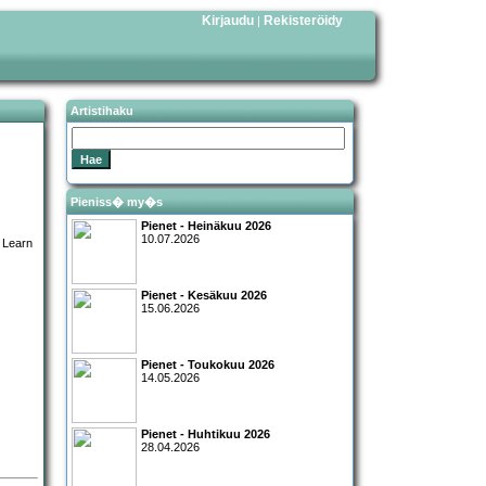
Kirjaudu
Rekisteröidy
|
Artistihaku
Pieniss� my�s
Pienet - Heinäkuu 2026
10.07.2026
Pienet - Kesäkuu 2026
15.06.2026
Pienet - Toukokuu 2026
14.05.2026
Pienet - Huhtikuu 2026
28.04.2026