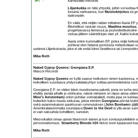
Karhuvaltio Records
Liljankukka
on niitä yhtyeitä, joihin voi luott
kesänä nahkaansa, kun
Muistokirjoitus
toi g
taaksepäin.
En väitä, että neljän raidan mittainen Aasla EP
Biisinelikon raskain osuus,
Maailma muuttuu
,
progehtavassa liemessä ja psykedeeliseksikin 
viskaa jälleen sääntökirjan olan yli. Kaikki kuka
Aasla onkin kummallinen EP, jonka neljä hetke
pohtivat elon hidasta puristusta melankoliaan su
uudesta Liljankukasta, joka ei ole enää kiinni Seattlessa tai Liverpool
Mika Roth
Naked Gypsy Queens: Georgiana E.P.
Mascot Records
Naked Gypsy Queens
on kyllä saanut melkoisen nimen kasteessa, mi
keikoilleen suuntaava yhdysvaltalaisyhtye soittaa perinnetietoista rock'n
Georgiana E.P. on viiden biisin muodostama paketti, josta on turha ets
ehditty pistää pihalle jo sinkkuina, näistä viimeisin on nipun ainoa viiden
Mine's Amsterdam)
onkin puhdas voimaballadi, mutta jopa se kantaa 
kuitenkin kaksi muuta sinkuraa, joista etenkin
Georgiana
pörrää kiukku
sekä asianmukaisen paukkuvan rummutuksen (
John Bonham
in jälj
Amerikkalaisemmalta soundaava
Down to the Devil
ei yllä aivan sam
ei vain naksahda kohdilleen, sanoisin.
Miesvokalisti omaa upean bluesrock-äänen ja kun sovituspuolellakin o
persoonattomuus.
Strawberry Blonde #24
rikkoo tosin lupaavasti ka
Mika Roth