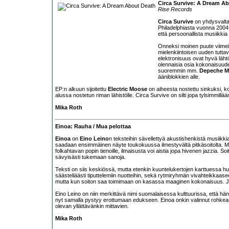
Circa Survive: A Dream A
Rise Records
Circa Survive
on yhdysvaltal
Philadelphiasta vuonna 2004, 
että persoonallista musiikkia
Onneksi moinen puute viimei
mielenkiintoisen uuden tutta
elektronisuus ovat hyvä läh
olennaisia osia kokonaisuud
suoremmin mm.
Depeche 
ääniblokkien alle.
EP:n alkuun sijoitettu
Electric Moose
on aiheesta nostettu sinkuksi, 
alussa nostetun riman lähistölle. Circa Survive on silti jopa tylsimmill
Mika Roth
Einoa: Rauha / Mua pelottaa
Einoa
on
Eino Leino
n teksteihin sävellettyä akustishenkistä musiikki
saadaan ensimmäinen näyte toukokuussa ilmestyvältä pitkäsoitolta. Musiik
folkahtavan popin tienoille, ilmaisusta voi aistia jopa hivenen jazzia. Soi
sävyisästi tukemaan sanoja.
Teksti on siis keskiössä, mutta etenkin kuuntelukertojen karttuessa huo
säästeliäästi tiputtelemiin nuotteihin, sekä rytmiryhmän vivahteikkaaseen 
mutta kun soiton saa toimimaan on kasassa maaginen kokonaisuus. Ja
Eino Leino on niin merkittävä nimi suomalaisessa kulttuurissa, että hän
nyt samalla pystyy erottumaan edukseen. Einoa onkin valinnut rohkean
olevan yllättävänkin mittavien.
Mika Roth