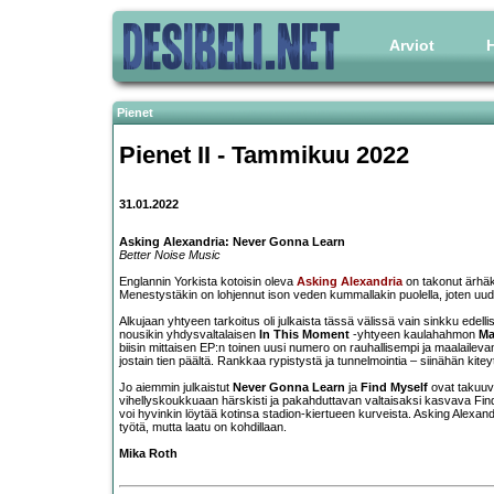
Arviot
H
Pienet
Pienet II - Tammikuu 2022
31.01.2022
Asking Alexandria: Never Gonna Learn
Better Noise Music
Englannin Yorkista kotoisin oleva
Asking Alexandria
on takonut ärhäk
Menestystäkin on lohjennut ison veden kummallakin puolella, joten uudet
Alkujaan yhtyeen tarkoitus oli julkaista tässä välissä vain sinkku edelli
nousikin yhdysvaltalaisen
In This Moment
-yhtyeen kaulahahmon
Ma
biisin mittaisen EP:n toinen uusi numero on rauhallisempi ja maalailev
jostain tien päältä. Rankkaa rypistystä ja tunnelmointia – siinähän kite
Jo aiemmin julkaistut
Never Gonna Learn
ja
Find Myself
ovat takuuva
vihellyskoukkuaan härskisti ja pakahduttavan valtaisaksi kasvava Find
voi hyvinkin löytää kotinsa stadion-kiertueen kurveista. Asking Alexa
työtä, mutta laatu on kohdillaan.
Mika Roth