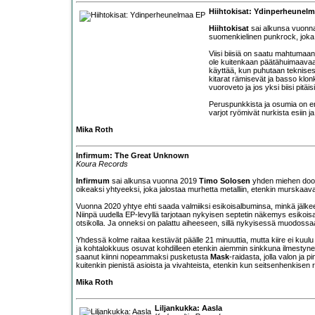
Hiihtokisat: Ydinperheunel
Hiihtokisat
sai alkunsa vuonna
suomenkielinen punkrock, joka 
Viisi biisiä on saatu mahtumaan 
ole kuitenkaan päätähuimaavaa,
käyttää, kun puhutaan teknisest
kitarat rämisevät ja basso klonk
vuoroveto ja jos yksi biisi pitä
Peruspunkkista ja osumia on e
varjot ryömivät nurkista esiin j
Mika Roth
Infirmum: The Great Unknown
Koura Records
Infirmum
sai alkunsa vuonna 2019
Timo Solosen
yhden miehen doom 
oikeaksi yhtyeeksi, joka jalostaa murhetta metalliin, etenkin murskaavaa
Vuonna 2020 yhtye ehti saada valmiiksi esikoisalbuminsa, minkä jälkee
Niinpä uudella EP-levyllä tarjotaan nykyisen septetin näkemys esikois
otsikolla. Ja onneksi on palattu aiheeseen, sillä nykyisessä muodos
Yhdessä kolme raitaa kestävät päälle 21 minuuttia, mutta kiire ei kuu
ja kohtalokkuus osuvat kohdilleen etenkin aiemmin sinkkuna ilmestyne
saanut kiinni nopeammaksi pusketusta
Mask
-raidasta, jolla valon ja
kuitenkin pienistä asioista ja vivahteista, etenkin kun seitsenhenkise
Mika Roth
Liljankukka: Aasla