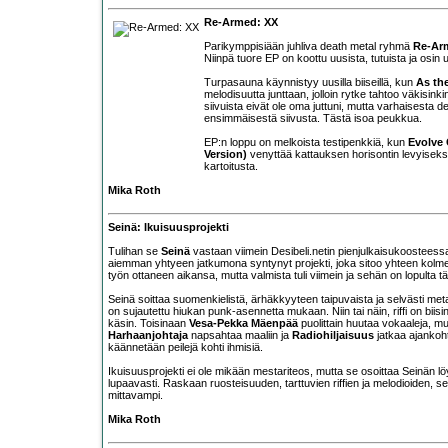
Re-Armed: XX
Parikymppisiään juhliva death metal ryhmä
Re-Ar
Niinpä tuore EP on koottu uusista, tutuista ja osin 
Turpasauna käynnistyy uusilla biiseillä, kun
As the
melodisuutta junttaan, jolloin rytke tahtoo väkisin
siivuista eivät ole oma juttuni, mutta varhaisesta d
ensimmäisestä siivusta. Tästä isoa peukkua.
EP:n loppu on melkoista testipenkkiä, kun
Evolve 
Version)
venyttää kattauksen horisontin levyiseksi
kartoitusta.
Mika Roth
Seinä: Ikuisuusprojekti
Tulihan se
Seinä
vastaan viimein Desibeli.netin pienjulkaisukoosteessa
aiemman yhtyeen jatkumona syntynyt projekti, joka sitoo yhteen kolme 
työn ottaneen aikansa, mutta valmista tuli viimein ja sehän on lopulta tä
Seinä soittaa suomenkielistä, ärhäkkyyteen taipuvaista ja selvästi metal
on sujautettu hiukan punk-asennetta mukaan. Niin tai näin, riffi on bii
käsin. Toisinaan
Vesa-Pekka Mäenpää
puolittain huutaa vokaaleja, m
Harhaanjohtaja
napsahtaa maaliin ja
Radiohiljaisuus
jatkaa ajankoht
käännetään peilejä kohti ihmisiä.
Ikuisuusprojekti ei ole mikään mestariteos, mutta se osoittaa Seinän lö
lupaavasti. Raskaan ruosteisuuden, tarttuvien riffien ja melodioiden
mittavampi.
Mika Roth