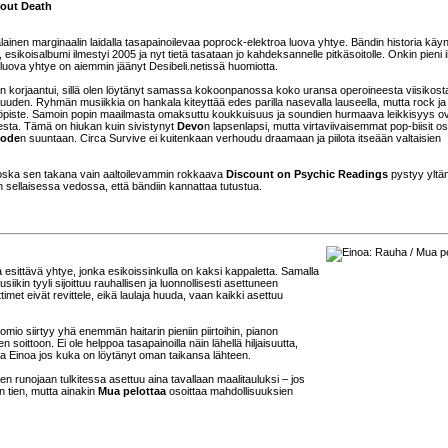
bout Death
ainen marginaalin laidalla tasapainoilevaa poprock-elektroa luova yhtye. Bändin historia käyn
esikoisalbumi ilmestyi 2005 ja nyt tietä tasataan jo kahdeksannelle pitkäsoitolle. Onkin pieni 
 luova yhtye on aiemmin jäänyt Desibeli.netissä huomiotta.
n korjaantui, sillä olen löytänyt samassa kokoonpanossa koko uransa operoineesta viisikost
vuuden. Ryhmän musiikkia on hankala kiteyttää edes parilla nasevalla lauseella, mutta rock ja
töpiste. Samoin popin maailmasta omaksuttu koukkuisuus ja soundien hurmaava leikkisyys o
esta. Tämä on hiukan kuin sivistynyt
Devo
n lapsenlapsi, mutta virtaviivaisemmat pop-biisit os
Mode
n suuntaan. Circa Survive ei kuitenkaan verhoudu draamaan ja piilota itseään valtaisien
koska sen takana vain aaltoilevammin rokkaava
Discount on Psychic Readings
pystyy ylt
ään sellaisessa vedossa, että bändiin kannattaa tutustua.
a esittävä yhtye, jonka esikoissinkulla on kaksi kappaletta. Samalla
in tyyli sijoittuu rauhallisen ja luonnollisesti asettuneen
ttimet eivät revittele, eikä laulaja huuda, vaan kaikki asettuu
mio siirtyy yhä enemmän haitarin pieniin piirtoihin, pianon
soittoon. Ei ole helppoa tasapainoilla näin lähellä hiljaisuutta,
 Einoa jos kuka on löytänyt oman taikansa lähteen.
en runojaan tulkitessa asettuu aina tavallaan maalitauluksi – jos
 tien, mutta ainakin
Mua pelottaa
osoittaa mahdollisuuksien