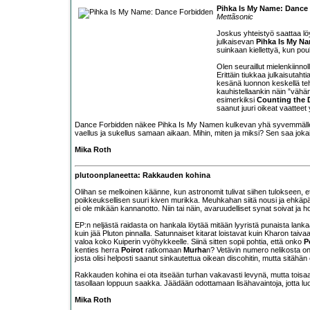
Pihka Is My Name: Dance
Mettãsonic
Joskus yhteistyö saattaa löy
julkaisevan
Pihka Is My N
suinkaan kiellettyä, kun pouk
Olen seuraillut mielenkiinno
Erittäin tiukkaa julkaisutaht
kesänä luonnon keskellä teht
kauhistellaankin näin ”vähän
esimerkiksi
Counting the 
saanut juuri oikeat vaatteet
Dance Forbidden näkee Pihka Is My Namen kulkevan yhä syvemmälle dig
vaellus ja sukellus samaan aikaan. Mihin, miten ja miksi? Sen saa jokai
Mika Roth
plutoonplaneetta: Rakkauden kohina
Olihan se melkoinen käänne, kun astronomit tulivat siihen tulokseen, et
poikkeuksellisen suuri kiven murikka. Meuhkahan siitä nousi ja ehkäp
ei ole mikään kannanotto. Niin tai näin, avaruudelliset synat soivat ja
EP:n neljästä raidasta on hankala löytää mitään lyyristä punaista lanka
kuin jää Pluton pinnalla. Satunnaiset kitarat loistavat kuin Kharon taiva
valoa koko Kuiperin vyöhykkeelle. Siinä sitten sopii pohtia, että onko
P
kenties herra
Poirot
ratkomaan
Murha
n? Vetävin numero nelikosta o
josta olisi helposti saanut sinkautettua oikean discohitin, mutta sitähän 
Rakkauden kohina ei ota itseään turhan vakavasti levynä, mutta toisaal
tasollaan loppuun saakka. Jäädään odottamaan lisähavaintoja, jotta lu
Mika Roth