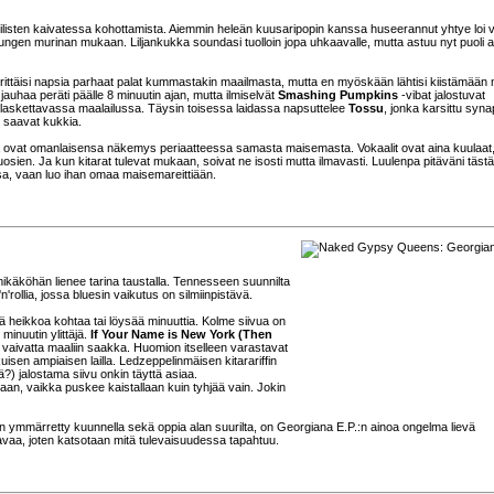
aa fiilisten kaivatessa kohottamista. Aiemmin heleän kuusaripopin kanssa huseerannut yhtye loi 
rungen murinan mukaan. Liljankukka soundasi tuolloin jopa uhkaavalle, mutta astuu nyt puoli a
 yrittäisi napsia parhaat palat kummastakin maailmasta, mutta en myöskään lähtisi kiistämään 
 jauhaa peräti päälle 8 minuutin ajan, mutta ilmiselvät
Smashing Pumpkins
-vibat jalostuvat
laskettavassa maalailussa. Täysin toisessa laidassa napsuttelee
Tossu
, jonka karsittu syn
t saavat kukkia.
ä ovat omanlaisensa näkemys periaatteessa samasta maisemasta. Vokaalit ovat aina kuulaat
osien. Ja kun kitarat tulevat mukaan, soivat ne isosti mutta ilmavasti. Luulenpa pitäväni tästä
issa, vaan luo ihan omaa maisemareittiään.
käköhän lienee tarina taustalla. Tennesseen suunnilta
'rollia, jossa bluesin vaikutus on silmiinpistävä.
iä heikkoa kohtaa tai löysää minuuttia. Kolme siivua on
 minuutin ylittäjä.
If Your Name is New York (Then
vaivatta maaliin saakka. Huomion itselleen varastavat
isen ampiaisen lailla. Ledzeppelinmäisen kitarariffin
illä?) jalostama siivu onkin täyttä asiaa.
aan, vaikka puskee kaistallaan kuin tyhjää vain. Jokin
n ymmärretty kuunnella sekä oppia alan suurilta, on Georgiana E.P.:n ainoa ongelma lievä
avaa, joten katsotaan mitä tulevaisuudessa tapahtuu.