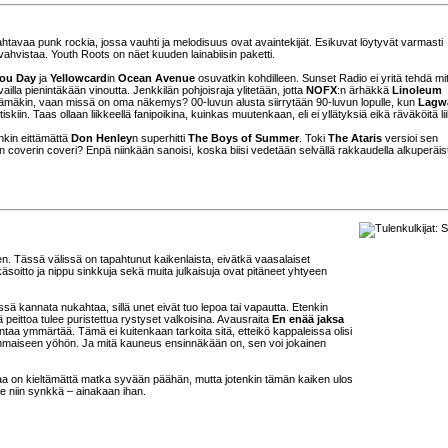
htavaa punk rockia, jossa vauhti ja melodisuus ovat avaintekijät. Esikuvat löytyvät varmasti
hvistaa. Youth Roots on näet kuuden lainabiisin paketti.
You Day
ja
Yellowcard
in
Ocean Avenue
osuvatkin kohdilleen. Sunset Radio ei yritä tehdä mi
 vailla pienintäkään vinoutta. Jenkkilän pohjoisraja ylitetään, jotta
NOFX
:n ärhäkkä
Linoleum
ämäkin, vaan missä on oma näkemys? 00-luvun alusta siirrytään 90-luvun lopulle, kun
Lagw
iskiin. Taas ollaan liikkeellä fanipoikina, kuinkas muutenkaan, eli ei yllätyksiä eikä räväköitä lii
kin eittämättä
Don Henley
n superhitti
The Boys of Summer
. Toki
The Ataris
versioi sen
 coverin coveri? Enpä niinkään sanoisi, koska biisi vedetään selvällä rakkaudella alkuperäis
tten. Tässä välissä on tapahtunut kaikenlaista, eivätkä vaasalaiset
käsoitto ja nippu sinkkuja sekä muita julkaisuja ovat pitäneet yhtyeen
ä kannata nukahtaa, sillä unet eivät tuo lepoa tai vapautta. Etenkin
 peittoa tulee puristettua rystyset valkoisina. Avausraita
En enää jaksa
o antaa ymmärtää. Tämä ei kuitenkaan tarkoita sitä, etteikö kappaleissa olisi
nchmaiseen yöhön. Ja mitä kauneus ensinnäkään on, sen voi jokainen
vaa on kieltämättä matka syvään päähän, mutta jotenkin tämän kaiken ulos
ole niin synkkä – ainakaan ihan.