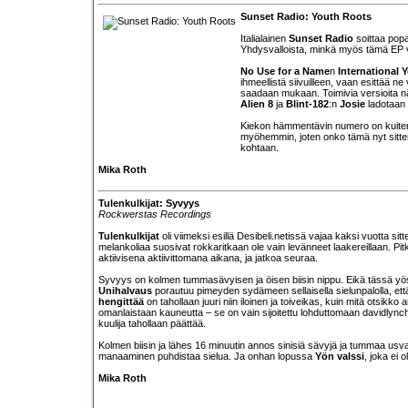
Sunset Radio: Youth Roots
Italialainen
Sunset Radio
soittaa popa
Yhdysvalloista, minkä myös tämä EP va
No Use for a Name
n
International 
ihmeellistä siivuilleen, vaan esittää ne
saadaan mukaan. Toimivia versioita n
Alien 8
ja
Blint-182
:n
Josie
ladotaan t
Kiekon hämmentävin numero on kuiten
myöhemmin, joten onko tämä nyt sitten
kohtaan.
Mika Roth
Tulenkulkijat: Syvyys
Rockwerstas Recordings
Tulenkulkijat
oli viimeksi esillä Desibeli.netissä vajaa kaksi vuotta si
melankoliaa suosivat rokkaritkaan ole vain levänneet laakereillaan. Pit
aktiivisena aktiivittomana aikana, ja jatkoa seuraa.
Syvyys on kolmen tummasävyisen ja öisen biisin nippu. Eikä tässä yöss
Unihalvaus
porautuu pimeyden sydämeen sellaisella sielunpalolla, että
hengittää
on tahollaan juuri niin iloinen ja toiveikas, kuin mitä otsikk
omanlaistaan kauneutta – se on vain sijoitettu lohduttomaan davidly
kuulija tahollaan päättää.
Kolmen biisin ja lähes 16 minuutin annos sinisiä sävyjä ja tummaa us
manaaminen puhdistaa sielua. Ja onhan lopussa
Yön valssi
, joka ei 
Mika Roth