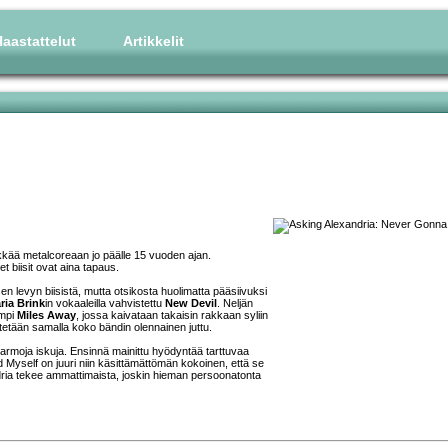
aastattelut
Artikkelit
kää metalcoreaan jo päälle 15 vuoden ajan.
 biisit ovat aina tapaus.
sen levyn biisistä, mutta otsikosta huolimatta pääsiivuksi
ria Brink
in vokaaleilla vahvistettu
New Devil
. Neljän
ampi
Miles Away
, jossa kaivataan takaisin rakkaan syliin
ytetään samalla koko bändin olennainen juttu.
rmoja iskuja. Ensinnä mainittu hyödyntää tarttuvaa
 Myself on juuri niin käsittämättömän kokoinen, että se
ndria tekee ammattimaista, joskin hieman persoonatonta