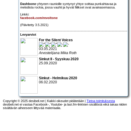
Dashbone
-yhtyeen raunioille syntynyt yhtye soittaa punkahtavaa ja
melodista rockia, jossa vauhti ja hyvät fiilikset ovat avainasemassa.
Linkki:
facebook.com/revoltone
(Päivitetty 3.5.2021)
Levyarviot
For the Silent Voices
03.05.2021
Arvostelijana Mika Roth
Sinkut II - Syyskuu 2020
25.09.2020
Sinkut - Helmikuu 2020
06.02.2020
Copyright © 2025 desibeli.net | Kaikki oikeudet pidätetään |
Tietoa toimituksesta
desibeli.net ei vastaa Facebook-, Youtube- ja last.fm-linkkien sisällöstä eikä takaa niiden
sisältävän aiheeseen liittyvää materiaalia.