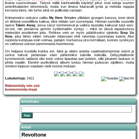
ikuista vuorovetoaan. Tietysti näillä kärkiraidoilla käytetyt jekut ovat tuttuja suurten
amerikkalaisten tekemisistä, mutta kun ilmava kitaravalli jyrää ja melodia nappaa
kerrasta kiinni, niin turha siinä on pullikoida vastaan.
Kolmanneksi sinkuksi valittu
My Hero
flirttailee yllättäen grungen kanssa, tosin tämä
on lähinnä soundillista kaikua, eikä mitään sen suorempaa. Hieman samoilla suunnilla
operoi
Taken Away
, jossa sävyt tummenevat ja vaikka taustalta kaikuvat tutut woo-
oo-oot, niin pesäeroa genren sydänmaihin syntyy – mikä on tässä tapauksessa
mielestäni positiivinen juttu. Rohkea veto on myös päätökseksi sijoitettu
Stop Us
Now
, joka lähes viiden minuutin mitassaan ehtii rakentaa suurempaa kaarta. Alun
varjoista kumpuaa esiin voimaa, patojen murtuessa yksi kerrallaan, kunnes synkkyys
on vaihtunut uskoon paremmasta huomisesta.
On helppoa kuvitella kuinka em. biisit ja niiden astetta vaatimattomammat siskot ja
serkut tulevat pistämään väen pähkinöiksi tulevilla keikoilla. Debyyttialbumin
kymmenestä raidasta olisi tosin voinut tipauttaa pari poiskin, sillä jokainen laukaus ei
johda maaliin. Etenkin puolivälissä albumi tuntuu hieman juuttuvan sijoilleen, mutta
onneksi loppuun saadaan vielä nostoa mukaan.
Lukukertoja:
2421
Rekisteröidy niin voit
kommentoida levyä
Artistihaku
Artisti
Revoltone