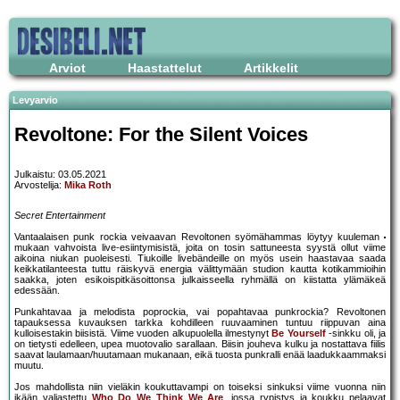
Arviot
Haastattelut
Artikkelit
Levyarvio
Revoltone: For the Silent Voices
Julkaistu: 03.05.2021
Arvostelija:
Mika Roth
Secret Entertainment
Vantaalaisen punk rockia veivaavan Revoltonen syömähammas löytyy kuuleman
mukaan vahvoista live-esiintymisistä, joita on tosin sattuneesta syystä ollut viime
aikoina niukan puoleisesti. Tiukoille livebändeille on myös usein haastavaa saada
keikkatilanteesta tuttu räiskyvä energia välittymään studion kautta kotikammioihin
saakka, joten esikoispitkäsoittonsa julkaisseella ryhmällä on kiistatta ylämäkeä
edessään.
Punkahtavaa ja melodista poprockia, vai popahtavaa punkrockia? Revoltonen
tapauksessa kuvauksen tarkka kohdilleen ruuvaaminen tuntuu riippuvan aina
kulloisestakin biisistä. Viime vuoden alkupuolella ilmestynyt
Be Yourself
-sinkku oli, ja
on tietysti edelleen, upea muotovalio sarallaan. Biisin jouheva kulku ja nostattava fiilis
saavat laulamaan/huutamaan mukanaan, eikä tuosta punkralli enää laadukkaammaksi
muutu.
Jos mahdollista niin vieläkin koukuttavampi on toiseksi sinkuksi viime vuonna niin
ikään valjastettu
Who Do We Think We Are
, jossa rypistys ja koukku pelaavat