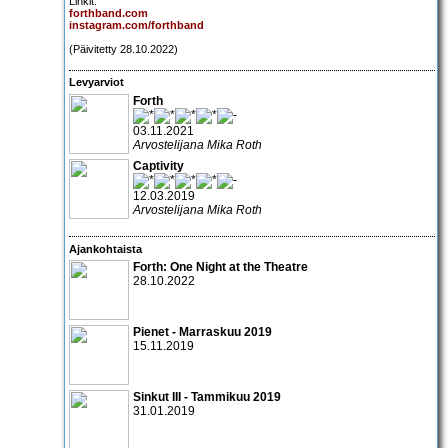
Linkit:
forthband.com
instagram.com/forthband
(Päivitetty 28.10.2022)
Levyarviot
Forth
03.11.2021
Arvostelijana Mika Roth
Captivity
12.03.2019
Arvostelijana Mika Roth
Ajankohtaista
Forth: One Night at the Theatre
28.10.2022
Pienet - Marraskuu 2019
15.11.2019
Sinkut III - Tammikuu 2019
31.01.2019