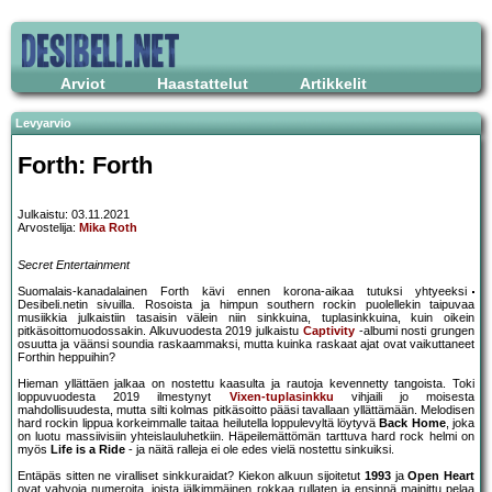
Arviot
Haastattelut
Artikkelit
Levyarvio
Forth: Forth
Julkaistu: 03.11.2021
Arvostelija:
Mika Roth
Secret Entertainment
Suomalais-kanadalainen Forth kävi ennen korona-aikaa tutuksi yhtyeeksi
Desibeli.netin sivuilla. Rosoista ja himpun southern rockin puolellekin taipuvaa
musiikkia julkaistiin tasaisin välein niin sinkkuina, tuplasinkkuina, kuin oikein
pitkäsoittomuodossakin. Alkuvuodesta 2019 julkaistu
Captivity
-albumi nosti grungen
osuutta ja väänsi soundia raskaammaksi, mutta kuinka raskaat ajat ovat vaikuttaneet
Forthin heppuihin?
Hieman yllättäen jalkaa on nostettu kaasulta ja rautoja kevennetty tangoista. Toki
loppuvuodesta 2019 ilmestynyt
Vixen-tuplasinkku
vihjaili jo moisesta
mahdollisuudesta, mutta silti kolmas pitkäsoitto pääsi tavallaan yllättämään. Melodisen
hard rockin lippua korkeimmalle taitaa heilutella loppulevyltä löytyvä
Back Home
, joka
on luotu massiivisiin yhteislauluhetkiin. Häpeilemättömän tarttuva hard rock helmi on
myös
Life is a Ride
- ja näitä ralleja ei ole edes vielä nostettu sinkuiksi.
Entäpäs sitten ne viralliset sinkkuraidat? Kiekon alkuun sijoitetut
1993
ja
Open Heart
ovat vahvoja numeroita, joista jälkimmäinen rokkaa rullaten ja ensinnä mainittu pelaa