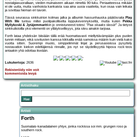
nostalgiasuorallaan, vieden muinaiseen aikaan nimeltä 90-luku. Periaatteessa mikään
ei ole uutta, mutta vanhoista kankaista saa aina uusia vaatteita, kun osaa vain leikata
ja sovittaa hieman eri tavoin.
Tässä seurassa sinkkutrion kolmas jalka ja albumin hassunhauska päätösraita
Play
With Me
tuntuu miltei puolipakolliselta loppukevennykseltä, mutta kuten
Pekka
Myllykoski & Jytäjemmarit
kin jo onnistuneesti totesi:
”Paa skaaks tässä!”
Ja tietysti
sinkkulistoilla yksi elementti on yllätyksellisyys, jota siivu ainakin tarjoaa.
Forth lataa yhdeksän biisiään tällä erää huomattavasti miellyttävämpään plus puolen
tunnin mittaan, eikä sovitusten kanssa kikkailla enää samoissa määrin kuin vielä kaksi
vuotta sitten. Suorempi muoto, simppelimmät linjat ja perusasioissa pysyttely
nostavatkin kiekon edeltäjiensä rinnalle, jos nyt se täydellisyyttä hipova rock-teos
antaakin yhä odottaa itseään.
Lukukertoja:
2636
Rekisteröidy niin voit
kommentoida levyä
Artistihaku
Artisti
Forth
Suomalais-kanadalainen yhtye, jonka rockissa soi mm. grungen roso ja
southern rock.