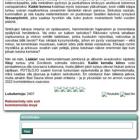
indierockpaahto, jolla melodinen pyöreys ja punkahtava terävyys asettuvat toistensa
vastapainoiksi.
Kaikki kotona
kolahtaa myös toisinaan yläkulmaan, tosin välillä tolppa
tuntuu soivan maaliverkkoa useammin tämänkin siivun parissa. Sinkuista raskain,
kummallisin ja sitä kautta mielenkiintoisin on puolestaan Seattlen läävissä rymyävä
Vessanpönttö
, joka saattaa hyvinkin olla koko joukon muistettavin hetki vuoden
päästä.
Sinkkujen takana rintama on epätasainen, hämmentävän hajanainen ja monenlaisia
epäilyksiä herättelevä. Vai onko se kaiken tarkoitus? Rikkooko ryhmä tahallaan
sapluunansa ja viskoo seinille taidettaan, jonka kuuluukin repsottaa, naksuttaa ja
savuttaa tällä tavoin? Kas siinäpä kysymysketju, johon en pysty vastaamaan – eikä
minun, tai kenenkään muunkaan, kaiketi edes pidä tietää vastauksia. Ehkäpä rockin
mystiikka ja arkisuus ovatkin vain peilejä, joista toisinaan näkee enemmän läpi kuin
joinain toisina kertoina?
Niin tai näin,
Lääkäri
saa kiemurtelemaan penkissä ja albumin avaukseksi sijoitettu
Väsy
tuntuu yhä Gordionin solmulta edessäni.
Kaikki kerralla kiitos
voisi
periaatteessa olla seuraava kultamuna, mutta jälleen jokin tuntuu olevan hiukan poissa
sijoiltaan. POTSLOJO saakin korvat tuntumaan epävireisiltä ja tilan hahmottomalta,
mikä saattaa olla plussaa ja kaiken tarkoituskin. En odottanut ihan tällaista jatkoa,
mutta ainakin Bad Sauna tekee jotain erilaista – ja jo yksistään se on armon vuonna
2022 kunnioitettava saavutus.
Lukukertoja:
2407
Rekisteröidy niin voit
kommentoida levyä
Artistihaku