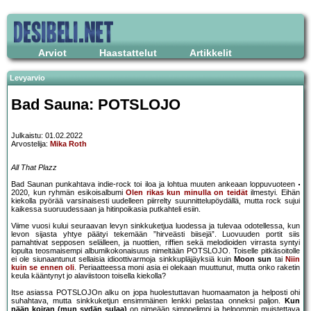
Arviot
Haastattelut
Artikkelit
Levyarvio
Bad Sauna: POTSLOJO
Julkaistu: 01.02.2022
Arvostelija:
Mika Roth
All That Plazz
Bad Saunan punkahtava indie-rock toi iloa ja lohtua muuten ankeaan loppuvuoteen
2020, kun ryhmän esikoisalbumi
Olen rikas kun minulla on teidät
ilmestyi. Eihän
kiekolla pyörää varsinaisesti uudelleen piirrelty suunnittelupöydällä, mutta rock sujui
kaikessa suoruudessaan ja hitinpoikasia putkahteli esiin.
Viime vuosi kului seuraavan levyn sinkkuketjua luodessa ja tulevaa odotellessa, kun
levon sijasta yhtye päätyi tekemään ”hirveästi biisejä”. Luovuuden portit siis
pamahtivat sepposen selälleen, ja nuottien, riffien sekä melodioiden virrasta syntyi
lopulta teosmaisempi albumikokonaisuus nimeltään POTSLOJO. Toiselle pitkäsoitolle
ei ole siunaantunut sellaisia idioottivarmoja sinkkupläjäyksiä kuin
Moon sun
tai
Niin
kuin se ennen oli
. Periaatteessa moni asia ei olekaan muuttunut, mutta onko raketin
keula kääntynyt jo alaviistoon toisella kiekolla?
Itse asiassa POTSLOJOn alku on jopa huolestuttavan huomaamaton ja helposti ohi
suhahtava, mutta sinkkuketjun ensimmäinen lenkki pelastaa onneksi paljon.
Kun
nään koiran (mun sydän sulaa)
on nimeään simppelimpi ja helpommin muistettava