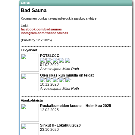
Artisti
Bad Sauna
Kotimainen punkahtavaa indierockia paiskova yhtye.
Linkit:
facebook.com/badsaunas
instagram.com/thebadsaunas
(Päivitetty 12.2.2025)
Levyarviot
POTSLOJO
01.02.2022
Arvostelijana Mika Roth
Olen rikas kun minulla on teidät
10.12.2020
Arvostelijana Mika Roth
Ajankohtaista
Rockalbumeiden kooste – Helmikuu 2025
12.02.2025
Sinkut II - Lokakuu 2020
23.10.2020