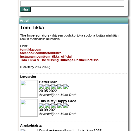
Artisti
Tom Tikka
The Impersonators
-yhtyeen puolisko, joka soolona luottaa niinikään
rockin moninaisiin muotoihin.
Linkit:
tomtikka.com
facebook.com/thetomtikka
instagram.com/tom_tikka_official
Tom Tikka & The Missing Hubcaps Desibeli.netissä
(Päivitetty 29.4.2026)
Levyarviot
Better Man
20.05.2022
Arvostelijana Mika Roth
This Is My Happy Face
30.09.2021
Arvostelijana Mika Roth
Ajankohtaista
Omakustannealbumit – Lokakuu 2023