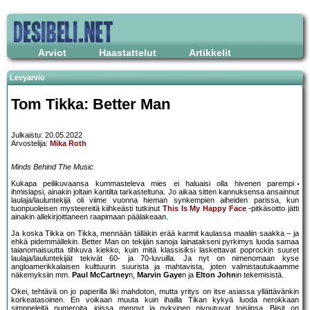
Arviot
Haastattelut
Artikkelit
Levyarvio
Tom Tikka: Better Man
Julkaistu: 20.05.2022
Arvostelija:
Mika Roth
Minds Behind The Music
Kukapa peilikuvaansa kummasteleva mies ei haluaisi olla hivenen parempi
ihmislapsi, ainakin joltain kantilta tarkasteltuna. Jo aikaa sitten kannuksensa ansainnut
laulaja/lauluntekijä oli viime vuonna hieman synkempien aiheiden parissa, kun
tuonpuoleisen mysteereitä kiihkeästi tutkinut
This Is My Happy Face
-pitkäsoitto jätti
ainakin allekirjoittaneen raapimaan päälakeaan.
Ja koska Tikka on Tikka, mennään tälläkin erää karmit kaulassa maaliin saakka – ja
ehkä pidemmällekin. Better Man on tekijän sanoja lainatakseni pyrkimys luoda samaa
taianomaisuutta tihkuva kiekko, kuin mitä klassisiksi laskettavat poprockin suuret
laulaja/lauluntekijät tekivät 60- ja 70-luvuilla. Ja nyt on nimenomaan kyse
angloamerikkalaisen kulttuurin suurista ja mahtavista, joten valmistautukaamme
näkemyksiin mm.
Paul McCartney
n,
Marvin Gaye
n ja
Elton John
in tekemisistä.
Okei, tehtävä on jo paperilla liki mahdoton, mutta yritys on itse asiassa yllättävänkin
korkeatasoinen. En voikaan muuta kuin ihailla Tikan kykyä luoda nerokkaan
simppeleitä numeroita, joissa mennyt ja nykyinen nivoutuvat toisiinsa. Biisit on