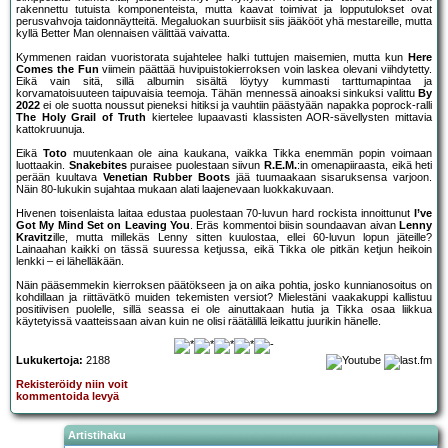
rakennettu tutuista komponenteista, mutta kaavat toimivat ja lopputulokset ovat
perusvahvoja taidonnäytteitä. Megaluokan suurbiisit siis jääkööt yhä mestareille, mutta
kyllä Better Man olennaisen välittää vaivatta.
Kymmenen raidan vuoristorata sujahtelee halki tuttujen maisemien, mutta kun
Here
Comes the Fun
viimein päättää huvipuistokierroksen voin laskea olevani viihdytetty.
Eikä vain sitä, sillä albumin sisältä löytyy kummasti tarttumapintaa ja
korvamatoisuuteen taipuvaisia teemoja. Tähän mennessä ainoaksi sinkuksi valittu
By
2022
ei ole suotta noussut pieneksi hitiksi ja vauhtiin päästyään napakka poprock-ralli
The Holy Grail of Truth
kiertelee lupaavasti klassisten AOR-sävellysten mittavia
kattokruunuja.
Eikä
Toto
muutenkaan ole aina kaukana, vaikka Tikka enemmän popin voimaan
luottaakin.
Snakebites
puraisee puolestaan siivun
R.E.M.
:in omenapiiraasta, eikä heti
perään kuultava
Venetian Rubber Boots
jää tuumaakaan sisaruksensa varjoon.
Näin 80-lukukin sujahtaa mukaan alati laajenevaan luokkakuvaan.
Hivenen toisenlaista laitaa edustaa puolestaan 70-luvun hard rockista innoittunut
I’ve
Got My Mind Set on Leaving You
. Eräs kommentoi biisin soundaavan aivan
Lenny
Kravitz
ille, mutta millekäs Lenny sitten kuulostaa, ellei 60-luvun lopun jäteille?
Lainaahan kaikki on tässä suuressa ketjussa, eikä Tikka ole pitkän ketjun heikoin
lenkki – ei lähelläkään.
Näin pääsemmekin kierroksen päätökseen ja on aika pohtia, josko kunnianosoitus on
kohdillaan ja riittävätkö muiden tekemisten versiot? Mielestäni vaakakuppi kallistuu
positiivisen puolelle, sillä seassa ei ole ainuttakaan hutia ja Tikka osaa liikkua
käytetyissä vaatteissaan aivan kuin ne olisi räätälillä leikattu juurikin hänelle.
Lukukertoja:
2188
Rekisteröidy niin voit
kommentoida levyä
Artistihaku