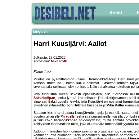
Arviot
H
Levyarvio
Harri Kuusijärvi: Aallot
Julkaistu: 17.01.2025
Arvostelija:
Mika Roth
Flame Jazz
Muutos on pysäyttämätön voima. Harmonikkataiteilija Harri Kuusij
kanssa, mutta se – kuten kaikki soittimet – asettaa armotta rajoja
laventamalla soitintaan elektronisesti. Näin sai alkunsa kokeiluun pohj
Voin tunnustaa olleeni lievästi epäluuloinen, sillä tuoreessa mui
Solsirépifpan
, jonka jyrkkä kokeellisuus jätti allekirjoittaneen par
ainakaan liiaksi uudella levyllä, jolla Kuusijärvi on nostanut harmoni
akustinen rytmisektio
Jori Huhtala
bassossa ja
Mika Kallio
rummuissa
Sanaton kerronta ei aseta Kuusijärvelle rajoja ja monella tapaa uusi
vuoden takaiselle
Mirage
lle, sekä sitä seuranneelle, toisella combolla
ja tinki ehkä harmonikkansa näkyvyydestä, mutta samalla projektien 
kehityksen tähänastinen tulos, joka ei korkealla todennäköisyydellä tule
Aallot on mielestäni luonnonmukaisempi ja orgaanisempi, kuin em. teoks
kohdilleen, että huomaan usein unohtaneeni laajennetun harmonikan 
allekirjoittaneen korvapari pitää erittäin paljon kuulemastaan.
Musta