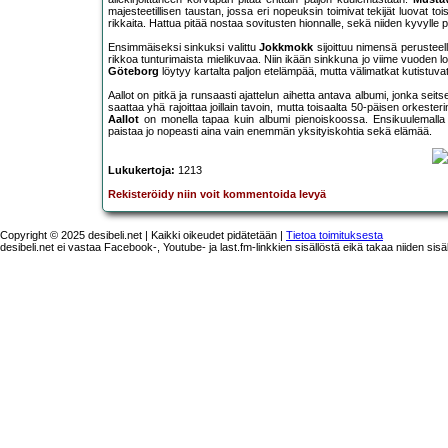
majesteetillisen taustan, jossa eri nopeuksin toimivat tekijät luovat 
rikkaita. Hattua pitää nostaa sovitusten hionnalle, sekä niiden kyvylle 
Ensimmäiseksi sinkuksi valittu
Jokkmokk
sijoittuu nimensä perusteel
rikkoa tunturimaista mielikuvaa. Niin ikään sinkkuna jo viime vuoden l
Göteborg
löytyy kartalta paljon etelämpää, mutta välimatkat kutistuvat,
Aallot on pitkä ja runsaasti ajattelun aihetta antava albumi, jonka seits
saattaa yhä rajoittaa joillain tavoin, mutta toisaalta 50-päisen orkest
Aallot
on monella tapaa kuin albumi pienoiskoossa. Ensikuulemalla rai
paistaa jo nopeasti aina vain enemmän yksityiskohtia sekä elämää.
Lukukertoja:
1213
Rekisteröidy niin voit kommentoida levyä
Copyright © 2025 desibeli.net | Kaikki oikeudet pidätetään |
Tietoa toimituksesta
desibeli.net ei vastaa Facebook-, Youtube- ja last.fm-linkkien sisällöstä eikä takaa niiden sisä