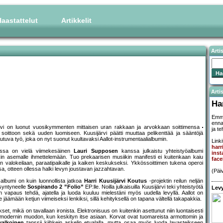
aastattelut
Artikkelit
Arti
Artis
Ha
Emma
enna
ärvi on luonut vuosikymmenten mittaisen uran rakkaan ja arvokkaan soittimensa
ja t
 soittoon sekä uuden luomiseen. Kuusijärvi päätti muuttaa pelikenttää ja sääntöjä
autuva työ, joka on nyt suonut kuultavaksi Aallot-instrumentaalialbumin.
Linki
harr
stissa on vielä viimekesäinen
Lauri Supposen
kanssa julkaistu yhteistyöalbumi
inst
illekin asemalle ihmettelemään. Tuo prekaarisen musiikin manifesti ei kuitenkaan kaiu
face
kan valokeilaan, paraatipaikalle ja kaiken keskukseksi. Ykkössoittimen tukena operoi
, otteen ollessa halki levyn joustavan jazzahtavan.
(Päi
 albumi on kuin luonnollista jatkoa
Harri Kuusijärvi Koutus
-projektin reilun neljän
 syntyneelle
Sospirando 2 ”Folio”
EP:lle. Noilla julkaisuilla Kuusijärvi teki yhteistyötä
Levy
vapaus tehdä, ajatella ja luoda kuuluu mielestäni myös uudella levyllä. Aallot on
 jäämään ketjun viimeiseksi lenkiksi, sillä kehityksellä on tapana vältellä takapakkia.
et, mikä on tavallaan ironista. Elektronisuus on kuitenkin asettunut niin luontaisesti
modernin muodon, kun keskityn itse asiaan. Korvat ovat tuomareista armottomin ja
valkoinen
tanssii kiihkein askelin etualalla, mutta osaa myös luoda lavasteikseen