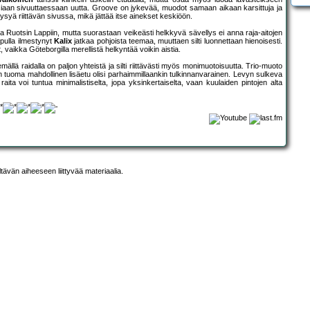
toisiaan sivuuttaessaan uutta. Groove on jykevää, muodot samaan aikaan karsittuja ja
pysyä riittävän sivussa, mikä jättää itse ainekset keskiöön.
la Ruotsin Lappiin, mutta suorastaan veikeästi helkkyvä sävellys ei anna raja-aitojen
opulla ilmestynyt
Kalix
jatkaa pohjoista teemaa, muuttaen silti luonnettaan hienoisesti.
 vaikka Göteborgilla merellistä helkyntää voikin aistia.
emällä raidalla on paljon yhteistä ja silti riittävästi myös monimuotoisuutta. Trio-muoto
erin tuoma mahdollinen lisäetu olisi parhaimmillaankin tulkinnanvarainen. Levyn sulkeva
ta voi tuntua minimalistiselta, jopa yksinkertaiselta, vaan kuulaiden pintojen alta
ltävän aiheeseen liittyvää materiaalia.