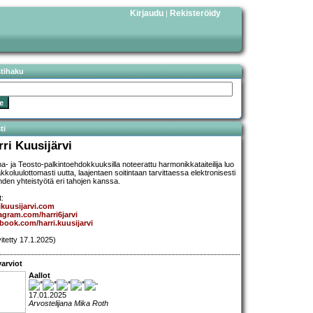
Kirjaudu
Rekisteröidy
|
stihaku
ti
rri Kuusijärvi
- ja Teosto-palkintoehdokkuuksilla noteerattu harmonikkataiteilija luo
kkoluulottomasti uutta, laajentaen soitintaan tarvittaessa elektronisesti
ehden yhteistyötä eri tahojen kanssa.
t:
ikuusijarvi.com
agram.com/harri6jarvi
book.com/harri.kuusijarvi
vitetty 17.1.2025)
arviot
Aallot
17.01.2025
Arvostelijana Mika Roth