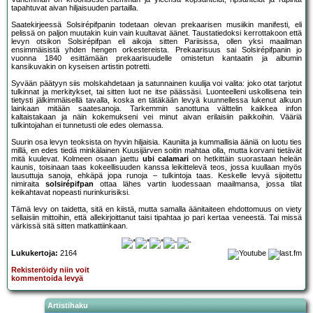
tapahtuvat aivan hiljaisuuden partailla.
Saatekirjeessä Solsirépifpanin todetaan olevan prekaarisen musiikin manifesti, eli
pelissä on paljon muutakin kuin vain kuultavat äänet. Taustatiedoksi kerrottakoon että
levyn otsikon Solsirépifpan eli aikoja sitten Pariisissa, ollen yksi maailman
ensimmäisistä yhden hengen orkestereista. Prekaarisuus sai Solsirépifpanin jo
vuonna 1840 esittämään prekaarisuudelle omistetun kantaatin ja albumin
kansikuvakin on kyseisen artistin potretti.
Syvään päätyyn siis molskahdetaan ja satunnainen kuulija voi valita: joko otat tarjotut
tulkinnat ja merkitykset, tai sitten luot ne itse päässäsi. Luonteelleni uskollisena tein
tietysti jälkimmäisellä tavalla, koska en tätäkään levyä kuunnellessa lukenut alkuun
lainkaan mitään saatesanoja. Tarkemmin sanottuna välttelin kaikkea infon
kaltaistakaan ja näin kokemukseni vei minut aivan erilaisiin paikkoihin. Vääriä
tulkintojahan ei tunnetusti ole edes olemassa.
Suurin osa levyn teoksista on hyvin hiljaisia. Kauniita ja kummallisia ääniä on luotu ties
millä, en edes tiedä minkälainen Kuusijärven soitin mahtaa olla, mutta korvani tietävät
mitä kuulevat. Kolmeen osaan jaettu
ubi calamari
on hetkittäin suorastaan heleän
kaunis, toisinaan taas kokeellisuuden kanssa leikittelevä teos, jossa kuullaan myös
lausuttuja sanoja, ehkäpä jopa runoja – tulkintoja taas. Keskelle levyä sijoitettu
nimiraita
solsirépifpan
ottaa lähes vartin luodessaan maailmansa, jossa tilat
keikahtavat nopeasti nurinkurisiksi.
Tämä levy on taidetta, sitä en kiistä, mutta samalla äänitaiteen ehdottomuus on viety
sellaisiin mittoihin, että allekirjoittanut taisi tipahtaa jo pari kertaa veneestä. Tai missä
värkissä sitä sitten matkattiinkaan.
Lukukertoja:
2164
Rekisteröidy niin voit
kommentoida levyä
Artistihaku