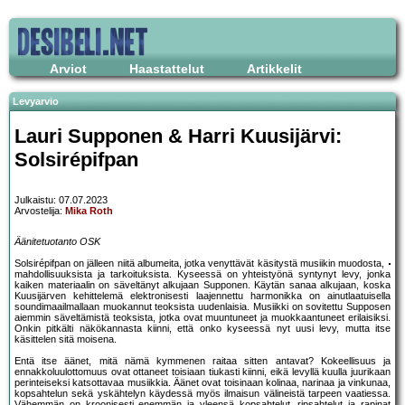
Arviot
Haastattelut
Artikkelit
Levyarvio
Lauri Supponen & Harri Kuusijärvi:
Solsirépifpan
Julkaistu: 07.07.2023
Arvostelija:
Mika Roth
Äänitetuotanto OSK
Solsirépifpan on jälleen niitä albumeita, jotka venyttävät käsitystä musiikin muodosta,
mahdollisuuksista ja tarkoituksista. Kyseessä on yhteistyönä syntynyt levy, jonka
kaiken materiaalin on säveltänyt alkujaan Supponen. Käytän sanaa alkujaan, koska
Kuusijärven kehittelemä elektronisesti laajennettu harmonikka on ainutlaatuisella
soundimaailmallaan muokannut teoksista uudenlaisia. Musiikki on sovitettu Supposen
aiemmin säveltämistä teoksista, jotka ovat muuntuneet ja muokkaantuneet erilaisiksi.
Onkin pitkälti näkökannasta kiinni, että onko kyseessä nyt uusi levy, mutta itse
käsittelen sitä moisena.
Entä itse äänet, mitä nämä kymmenen raitaa sitten antavat? Kokeellisuus ja
ennakkoluulottomuus ovat ottaneet toisiaan tiukasti kiinni, eikä levyllä kuulla juurikaan
perinteiseksi katsottavaa musiikkia. Äänet ovat toisinaan kolinaa, narinaa ja vinkunaa,
kopsahtelun sekä yskähtelyn käydessä myös ilmaisun välineistä tarpeen vaatiessa.
Vähemmän on kroonisesti enemmän ja yleensä kopsahtelut, ripsahtelut ja rapinat