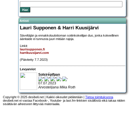
Artisti
Lauri Supponen & Harri Kuusijärvi
Säveltäjän ja ennakkoluulottoman soitinkokeilijan duo, jonka kokeellinen
äänitaide ei tunnusta juuri mitään rajoja.
Linkit:
laurisupponen.fi
harrikuusijarvi.com
(Päivitetty 7.7.2023)
Levyarviot
Solsirépifpan
07.07.2023
Arvostelijana Mika Roth
Copyright © 2025 desibeli.net | Kaikki oikeudet pidätetään |
Tietoa toimituksesta
desibeli.net ei vastaa Facebook-, Youtube- ja last.fm-linkkien sisällöstä eikä takaa niiden
sisältävän aiheeseen liittyvää materiaalia.