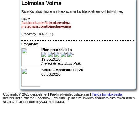
Loimolan Voima
Raja-Karjalaan juurensa kasvattanut karjalankielinen lo-fi folk-yhtye.
Linkit:
facebook.com/loimolanvoima
instagram.com/loimolanvoima
(Päivitetty 19.5.2026)
Levyarviot
Il’lan pruazniekka
19.05.2026
Arvostelijana Mika Roth
Sinkut - Maaliskuu 2020
05.03.2020
Copyright © 2025 desibeli.net | Kaikki oikeudet pidätetään |
Tietoa toimituksesta
desibeli.net ei vastaa Facebook-, Youtube- ja last.fm-linkkien sisällöstä eikä takaa niiden
sisältävän aiheeseen liittyvää materiaalia.