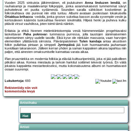
Vuoden 2025 sinkuista jälkimmäinen, eli joulukuinen
Anna linduzen lendiä
, on
rauhaisampi ja maalailevampi folkpoppis, jonka asianmukaisesti tummemmat sävyt
puhuttelevat eri puolta sydämestä. Soundien saralla sähköiset koskettimet ja
folkrokahtava ote purevat niin että tuntuu. Albumi avataan puolestaan lokakuisella
Ottakkua brihaccu
-vedolla, jonka groove sukeltaa basson avulla syvempiin vesiin ja
kertosäkeen käännös tuoksahtaa hivenen iskelmältä. Hilpeä henki ja jouheva kulku
pitävät virsut vauhdissa, joten toimii tämä näinkin.
Erilaisia ja ehkä hivenen mielenkiintoisempia vesiä hämmennetään progehtavaksi
laskettavan
Paha pokrova
n tummassa purressa, jolla taustojen äänimaisemien
rakentaminen siirtyy uudelle tasolle. Eikä kyse ole niinkään massasta, vaan harvojen
elementtien yllättävistä siirroista. Päivänpaisteinen
Tulen kandaja
antaa akustisen
folkin pullahtaa pintaan ja simppeli
Jyrrinpäivä
jää kuin huomaamatta jauhamaan
kuviollaan takaraivoon. Jälleen kerran yhden ja saman kappaleen aikana tapahtuu niin
paljon, että ainesten omaksumiselle kannattaa varata aikaa.
Il’lan pruazniekka on modernia folkkia ja elävää kulttuuriperintöä, joka ei jää paikoilleen
pitkäksi aikaa. Komea mieslaulu ja tarkoin harkitut soittimet tekevät työnsä. En väitä
jokaista kappaletta mestariteokseksi, mutta kokonaisuutena albumi on huomattavasti
osiaan suurempi.
Lukukertoja:
693
Rekisteröidy niin voit
kommentoida levyä
Artistihaku
Artisti