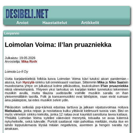
Arviot
Haastattelut
Artikkelit
Levyarvio
Loimolan Voima: Il’lan pruazniekka
Julkaistu: 19.05.2026
Arvostelija:
Mika Roth
Loimola Lo-fi Oy
Uutta karjalankielistä folkkia luova Loimolan Voima kävi tutuksi aivan pandemian
alussa, kun
Hyrzylä
-sinkku tuli onnekkaasti vastaan. Sittemmin
Mika
ja
Niko Saatsi
n
muodostama yhtye on julkaissut kolme pitkäsoittoa, toukokuinen
Il’lan pruazniekka
niistä viimeisimpänä. Yhtyeen yksi tarkoitus on karjalan kielen tunnetuksi tekeminen
musiikin avulla, mutta tilausta uudistaville voimille musiikin saralla on ihan
yleisemmälläkin tasolla. Folk ja kansanmusiikki ovat lähtöpiste, vaan eivät suinaan
aina päätepiste, tai edes musiikin selvin ydin.
Pitkäsoiton selkeää pop-kärkeä edustaa tarttuva ja jalkaan vipatusvoimaa noituva
Matkalaulu
, jonka reipas ja nostattava kulku ylittävät kielimuurit tuosta vain. Biisi on
myös viimeisin sinkku kiekolta, jonka 12 raitaa ovat kauniisti sanottuna lavea kattaus.
Yhtäältä Loimolan Voima syleilee väkevästi mennyttä, toisaalta se avaa kätensä
nykyhetkelle, sekä tulevalle. Puristit saattavat näin pahoittaa mieltään, mutta itse en
tahdo lopputulemasta löytää mitään negatiivista, asenteen ja hengen saralta nyt
ainakaan.