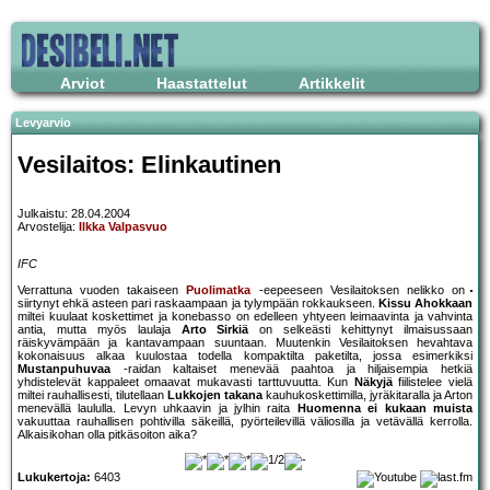
Arviot
Haastattelut
Artikkelit
Levyarvio
Vesilaitos: Elinkautinen
Julkaistu: 28.04.2004
Arvostelija:
Ilkka Valpasvuo
IFC
Verrattuna vuoden takaiseen
Puolimatka
-eepeeseen Vesilaitoksen nelikko on
siirtynyt ehkä asteen pari raskaampaan ja tylympään rokkaukseen.
Kissu Ahokkaan
miltei kuulaat koskettimet ja konebasso on edelleen yhtyeen leimaavinta ja vahvinta
antia, mutta myös laulaja
Arto Sirkiä
on selkeästi kehittynyt ilmaisussaan
räiskyvämpään ja kantavampaan suuntaan. Muutenkin Vesilaitoksen hevahtava
kokonaisuus alkaa kuulostaa todella kompaktilta paketilta, jossa esimerkiksi
Mustanpuhuvaa
-raidan kaltaiset menevää paahtoa ja hiljaisempia hetkiä
yhdistelevät kappaleet omaavat mukavasti tarttuvuutta. Kun
Näkyjä
fiilistelee vielä
miltei rauhallisesti, tilutellaan
Lukkojen takana
kauhukoskettimilla, jyräkitaralla ja Arton
menevällä laululla. Levyn uhkaavin ja jylhin raita
Huomenna ei kukaan muista
vakuuttaa rauhallisen pohtivilla säkeillä, pyörteilevillä väliosilla ja vetävällä kerrolla.
Alkaisikohan olla pitkäsoiton aika?
Lukukertoja:
6403