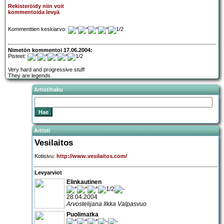
Rekisteröidy niin voit
kommentoida levyä
Kommenttien keskiarvo:
Nimetön kommentoi 17.06.2004:
Pisteet:
Very hard and progressive stuff
They are legends
Artistihaku
Artisti
Vesilaitos
Kotisivu:
http://www.vesilaitos.com/
Levyarviot
Elinkautinen
28.04.2004
Arvostelijana Ilkka Valpasvuo
Puolimatka