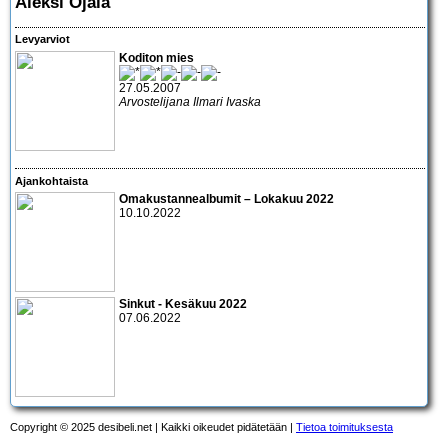
Aleksi Ojala
Levyarviot
Koditon mies
27.05.2007
Arvostelijana Ilmari Ivaska
Ajankohtaista
Omakustannealbumit – Lokakuu 2022
10.10.2022
Sinkut - Kesäkuu 2022
07.06.2022
Copyright © 2025 desibeli.net | Kaikki oikeudet pidätetään |
Tietoa toimituksesta