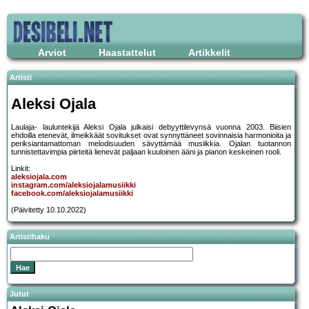
Arviot
Haastattelut
Artikkelit
Artisti
Aleksi Ojala
Laulaja- lauluntekijä Aleksi Ojala julkaisi debyyttilevynsä vuonna 2003. Biisien
ehdoilla etenevät, ilmeikkäät sovitukset ovat synnyttäneet sovinnaisia harmonioita ja
periksiantamattoman melodisuuden sävyttämää musiikkia. Ojalan tuotannon
tunnistettavimpia piirteitä lienevät paljaan kuuloinen ääni ja pianon keskeinen rooli.
Linkit:
aleksiojala.com
instagram.com/aleksiojalamusiikki
facebook.com/aleksiojalamusiikki
(Päivitetty 10.10.2022)
Artistihaku
Jutut