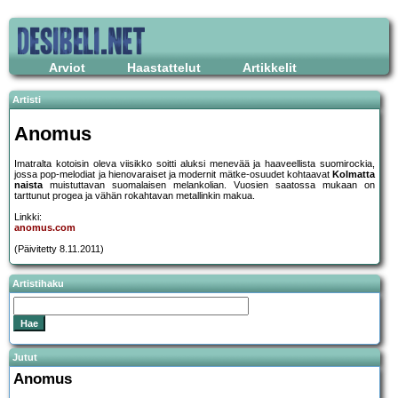
Arviot
Haastattelut
Artikkelit
Artisti
Anomus
Imatralta kotoisin oleva viisikko soitti aluksi menevää ja haaveellista suomirockia,
jossa pop-melodiat ja hienovaraiset ja modernit mätke-osuudet kohtaavat
Kolmatta
naista
muistuttavan suomalaisen melankolian. Vuosien saatossa mukaan on
tarttunut progea ja vähän rokahtavan metallinkin makua.
Linkki:
anomus.com
(Päivitetty 8.11.2011)
Artistihaku
Jutut
Anomus