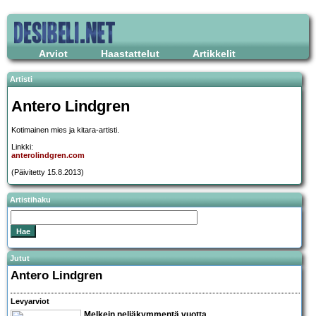
Arviot
Haastattelut
Artikkelit
Artisti
Antero Lindgren
Kotimainen mies ja kitara-artisti.
Linkki:
anterolindgren.com
(Päivitetty 15.8.2013)
Artistihaku
Jutut
Antero Lindgren
Levyarviot
Melkein neljäkymmentä vuotta