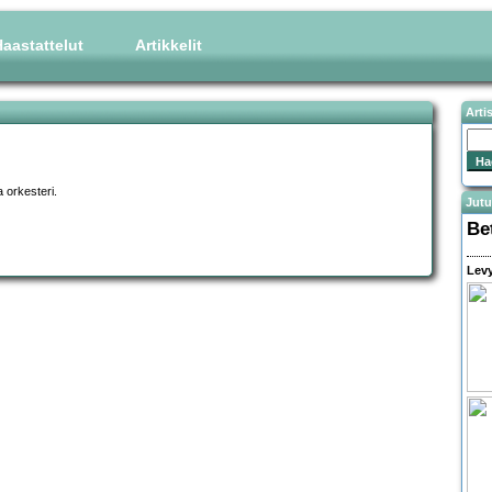
aastattelut
Artikkelit
Arti
 orkesteri.
Jutu
Be
Levy