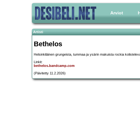
Arviot
H
Artisti
Bethelos
Helsinkiläinen grungeista, tummaa ja ysärin makuista rockia kolisteleva
Linkit:
bethelos.bandcamp.com
(Päivitetty 11.2.2026)