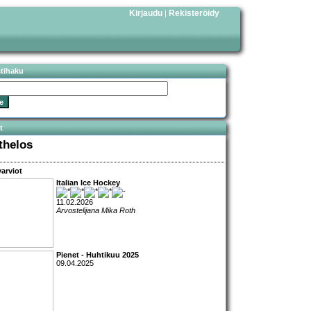
Kirjaudu
Rekisteröidy
|
stihaku
t
thelos
arviot
Italian Ice Hockey
11.02.2026
Arvostelijana Mika Roth
Pienet - Huhtikuu 2025
09.04.2025