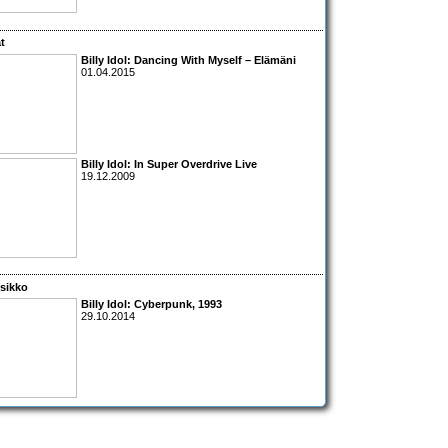
at
Billy Idol: Dancing With Myself – Elämäni
01.04.2015
Billy Idol: In Super Overdrive Live
19.12.2009
sikko
Billy Idol: Cyberpunk, 1993
29.10.2014