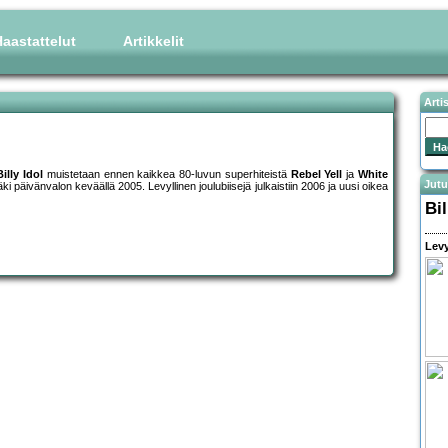
aastattelut
Artikkelit
Arti
Billy Idol
muistetaan ennen kaikkea 80-luvun superhiteistä
Rebel Yell
ja
White
Jutu
ki päivänvalon keväällä 2005. Levyllinen joulubiisejä julkaistiin 2006 ja uusi oikea
Bil
Levy