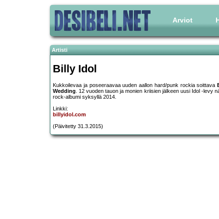
Arviot
H
Artisti
Billy Idol
Kukkoilevaa ja poseeraavaa uuden aallon hard/punk rockia soittava
Wedding
. 12 vuoden tauon ja monien kriisien jälkeen uusi Idol -levy nä
rock-albumi syksyllä 2014.
Linkki:
billyidol.com
(Päivitetty 31.3.2015)