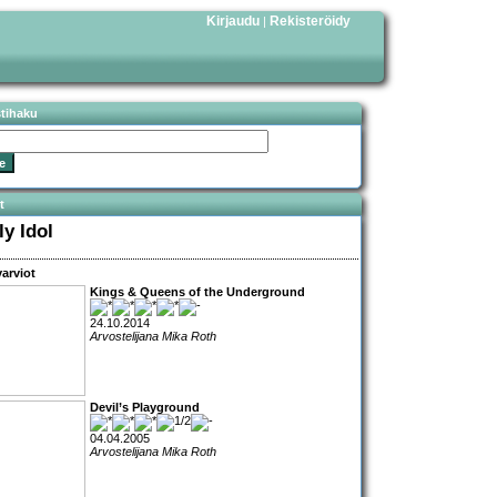
Kirjaudu
Rekisteröidy
|
stihaku
t
ly Idol
arviot
Kings & Queens of the Underground
24.10.2014
Arvostelijana Mika Roth
Devil’s Playground
04.04.2005
Arvostelijana Mika Roth