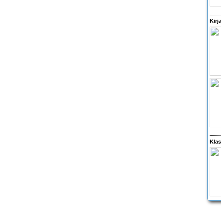
Kirj
Klas