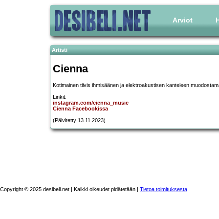
Arviot
H
Artisti
Cienna
Kotimainen tiivis ihmisäänen ja elektroakustisen kanteleen muodostam
Linkit:
instagram.com/cienna_music
Cienna Facebookissa
(Päivitetty 13.11.2023)
Copyright © 2025 desibeli.net | Kaikki oikeudet pidätetään |
Tietoa toimituksesta