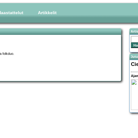
aastattelut
Artikkelit
Arti
a folkduo.
Jutu
Ci
Ajan