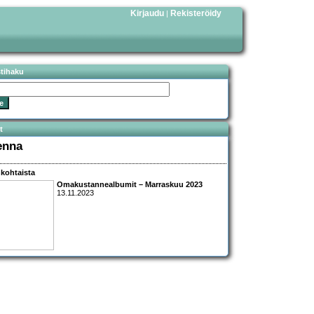
Kirjaudu
Rekisteröidy
|
stihaku
t
enna
kohtaista
Omakustannealbumit – Marraskuu 2023
13.11.2023