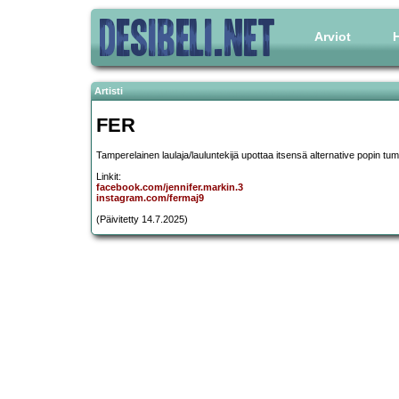
Arviot
H
Artisti
FER
Tamperelainen laulaja/lauluntekijä upottaa itsensä alternative popin 
Linkit:
facebook.com/jennifer.markin.3
instagram.com/fermaj9
(Päivitetty 14.7.2025)