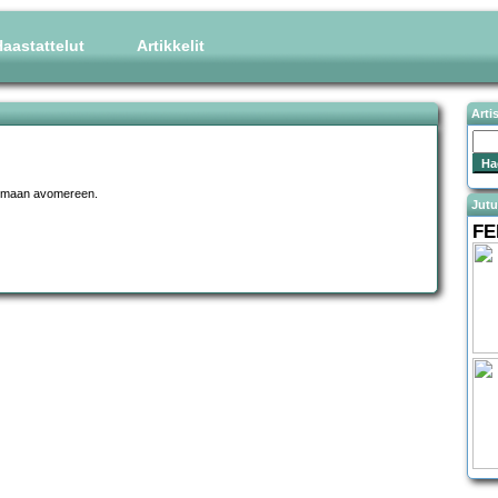
aastattelut
Artikkelit
Arti
tummaan avomereen.
Jutu
FE