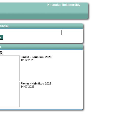
Kirjaudu
Rekisteröidy
|
stihaku
t
R
Sinkut - Joulukuu 2023
12.12.2023
Pienet - Heinäkuu 2025
14.07.2025