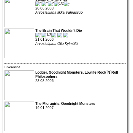
20.06.2008
Arvostelijana Ilkka Valpasvuo
The Brain That Wouldn’t Die
21.01.2006
Arvostelijana Otto Kylmälä
Livearviot
Lodger
,
Goodnight Monsters
,
Lowlife Rock´N´Roll
Philosophers
23.03.2006
The Micragirls, Goodnight Monsters
19.01.2007