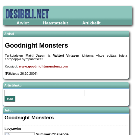
Arviot
Haastattelut
Artikkelit
Artisti
Goodnight Monsters
Turkulaisten
Matti Jasu
n ja
Valtteri Virtasen
johtama yhtye soittaa iloista
säröpoppia sympaattisesti.
Kotisivut:
www.goodnightmonsters.com
(Päivitetty 26.10.2008)
Artistihaku
Jutut
Goodnight Monsters
Levyarviot
Summer Challenge