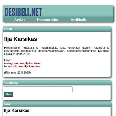
Arviot
Haastattelut
Artikkelit
Artisti
Ilja Karsikas
Helsinkiläinen kuvittaja ja musiikintekijä, joka tunnetaan etenkin kauniista ja
keskustelua herättävistä lastenkuvakirjoistaan. Soolodebyyttialbuminsa Karsikas
julkaisi vuonna 2010.
Linkit:
instagram.com/iljakarsikas
facebook.com/ilja.karsikas
(Päivitetty 22.5.2025)
Artistihaku
Jutut
Ilja Karsikas