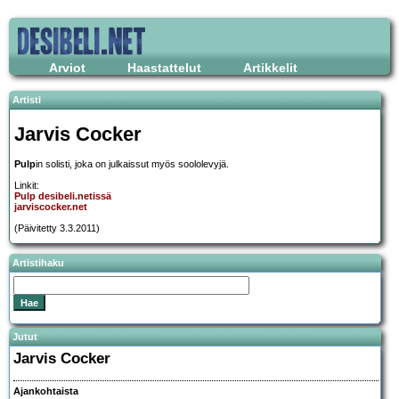
Arviot
Haastattelut
Artikkelit
Artisti
Jarvis Cocker
Pulp
in solisti, joka on julkaissut myös soololevyjä.
Linkit:
Pulp desibeli.netissä
jarviscocker.net
(Päivitetty 3.3.2011)
Artistihaku
Jutut
Jarvis Cocker
Ajankohtaista