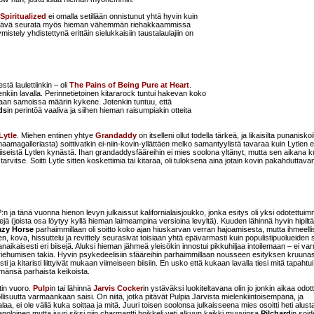
Spiritualized
ei omalla setillään onnistunut yhtä hyvin kuin
iellyttävä seurata myös hieman vähemmän riehakkaammissa
mistely yhdistettynä erittäin sielukkaisiin taustalaulajiin on
tä laulettiinkin – oli
The Pains of Being Pure at Heart
.
nkiin lavalla. Perinnetietoinen kitararock tuntui hakevan koko
inakaan samoissa määrin kykene. Jotenkin tuntuu, että
ds
in perintöä vaaliva ja siihen hieman raisumpiakin otteita
Lytle
. Miehen entinen yhtye
Grandaddy
on itselleni ollut todella tärkeä, ja likaisilta punaniskoi
aamagalleriasta) soittivatkin ei-niin-kovin-yllättäen melko samantyylistä tavaraa kuin Lytlen 
biiseistä Lytlen kynästä. Ihan grandaddysfääreihin ei mies soolona yltänyt, mutta sen aikana 
arvitse. Soitti Lytle sitten koskettimia tai kitaraa, oli tuloksena aina jotain kovin pakahduttava
:n ja tänä vuonna hienon levyn julkaissut kalifornialaisjoukko, jonka esitys oli yksi odotettuim
ejä (joista osa löytyy kyllä hieman laimeampina versioina levyltä). Kuuden lähinnä hyvin hipiltä
azy Horse
parhaimmillaan oli soitto koko ajan hiuskarvan verran hajoamisesta, mutta ihmeell
, kova, hissuttelu ja revittely seurasivat toisiaan yhtä epävarmasti kuin populistipuolueiden 
amanaikaisesti eri biisejä. Aluksi hieman jähmeä yleisökin innostui pikkuhiljaa intoilemaan – ei va
 riehumisen takia. Hyvin psykedeelisiin sfääreihin parhaimmillaan nousseen esityksen kruunas
ti ja kitaristi liittyivät mukaan viimeiseen biisiin. En usko että kukaan lavalla tiesi mitä tapahtu
lämänsä parhaista keikoista.
tin vuoro.
Pulp
in tai lähinnä
Jarvis Cocker
in ystäväksi luokiteltavana olin jo jonkin aikaa odot
lisuutta varmaankaan saisi. On niitä, jotka pitävät Pulpia Jarvista mielenkiintoisempana, ja
laa, ei ole väliä kuka soittaa ja mitä. Juuri toisen soolonsa julkaisseena mies osoitti heti alust
noloinen mutta juuri siksi niin charmantti hoikkeli veti alkuun kaikki muuvinsa
Pilchard
in soi