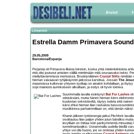
Arviot
H
Livearviot
Estrella Damm Primavera Sound
29.05.2009
Barcelona/Espanja
Perjantai oli Primavera-illoista kiireisin, koska yhtä mielenkiintoista ar
että olisi joutunut artistien välillä miettimään mitä seuraavaksi tekisi. P
miellyttävämmissä merkeissä. Brooklyniläinen
Crystal Stilts
nimittäin 
hieman vaivaavan tyhjäkäynnin jatkossa karsittua. Jossain
The Jesu
maastoissa kulkevan yhtyeen tyylitaju on ainakin kohdallaan, ja löytyy
sopi mainiosti aurinkoiseen alkuiltaan, ja esitys oli hyvin toimiva.
Suurimmalla lavalla esiintynyt
Bat For Lashes
el
odotuksiani, mutta hänen hieman kiero elektronissä
kuulostan seksistiseltä, täytyy todeta että naine
kärsi ehkä hieman liian raskaista bassosoundeista
musiikkinsa parhaimmillaan on, että tämän näkisi
Khanin jälkeen tyttöenergia jatkui Pitchfork-laval
osoittautuu liian paljon yhden jutun bändiksi mutta 
levyllään on mittaa noin parikymmentä minuuttia) kol
tunnelmanluojiksi. Useammalla uudella biisillä varust
yhtye voi olla huono, jos se omistaa yhden kunn
myös heidän osallistuminen
Crystal Antlers
in s