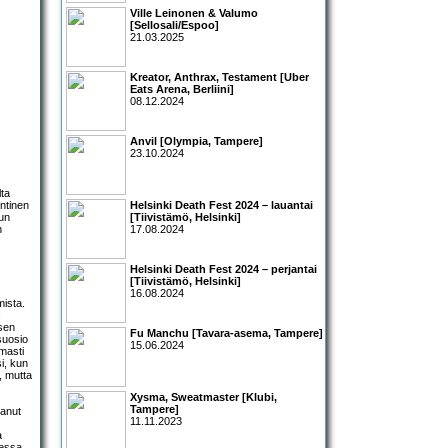
Ville Leinonen & Valumo
[Sellosali/Espoo]
21.03.2025
Kreator, Anthrax, Testament [Uber
Eats Arena, Berliini]
08.12.2024
Anvil [Olympia, Tampere]
23.10.2024
lta
entinen
Helsinki Death Fest 2024 – lauantai
kun
[Tiivistämö, Helsinki]
n
17.08.2024
Helsinki Death Fest 2024 – perjantai
[Tiivistämö, Helsinki]
16.08.2024
mista.
isen
Fu Manchu [Tavara-asema, Tampere]
suosio
15.06.2024
rmasti
i, kun
i, mutta
Xysma, Sweatmaster [Klubi,
Tampere]
tanut
11.11.2023
a
dessa