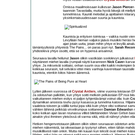
Omissa maailmoissaan kulkevan
Jason Pierce
n
taannoin Tavastialla, mutta hyviä biisejä oli m
tunnelmissa. Kauniit melodiat ja ajoittainen kitarary
yksinkertaisuudessaan suurta ja kaunista.
Kaunista ja erityisen toimivaa – vaikka nuotin vieres
Levyllään hieman valjuksi jäävä musiikki heräsi he
ajan jotain uutta, jotain mihin yhtye ei levyllä a
tämäntyylisistä yhtyeistä The Pains... on paras juuri nyt.
Sarah Recor
yhdistelevä yhtye osoitti, että se on hypensä ansainnut.
Seuraava lavalla heilunut
Jason
olikin vastikään soololevyn julkaissut
näyttäneet miehet lavalla (rumpali näytti karanneen
Nick Cave
n karvan
yhtye. Ja mikseivät soittaisi, onhan suurin osa ellei kaikki molempien 
keikkaa seurasin, tuli selväksi ettei mies vanhoja kavereitaan taustalle t
kaunista, etenkin kiitos hänen äänensä.
Lytlen jälkeen vuorossa oli
Crystal Antlers
, viime vuonna loistavan EP
Ja odotushan palkittiin, kun yhtye soitti melkein pelkästään EP:nsä biis
vaikuttaneen miehen esitys ei paljon tyhjentävämpi voinut olla: kuin
Cr
dynamiikan ansiosta touhu pysyi kasassa ja tunnelma katossa. Hiljainen
vaaleista toiseen ja välillä tuntui jopa siltä kuin yhtye olisi soittanut s
vähiten lähinnä pelkkää virvelirumpua soittaneen
Damian Edwards
in
koko keikan ajan lavan reunassa villisti bilettäneiden Vivian Girlsin basis
ainakin yksi ihminen yleisössä oli varma siitä, että oli nähnyt yhden e
Hetken hengenvetotauon jälkeen olikin sitten seuraavan odotetun artis
miehen näkemistä, tai oikeastaan jo tyytynyt siihen, etten tähän mahdol
musiikillisesti näin onkin. Mutta niin kauan kun tekstit ovat miehen käsia
lähtien, miksi hän on ottanut paikkansa monien mielissä. Hieman likaise