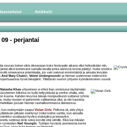
aastattelut
Artikkelit
 09
- perjantai
tistia seurasi toinen eikä oikeastaan koko festivaalin aikana ollut hetkeäkään niin,
erjantai alkoi luontevasti samalla lavalla jonka ääressä torstai päättyi, mutta onneksi
osoitti omaavansa potentiaalia, jos vain saisivat ensimmäistä ja ainoata levyään
s And Mary Chain
in,
Velvet Underground
in ja hieman uudemman indierockin
 repertuaarista hyviä biisejäkin. Yllättävän nuoren yhtyeen kylmäkiskoinen soundi
i
Natasha Khan
yhtyeineen ei ehkä ihan onnistunut täyttämään
vytteinen folkinsa on kyllä hellyyttävää ja senkin uhalla, että
n on kuuma. Kahden levynsä biisejä monipuolisesti soittanut ryhmä
, mutta muuten ei pahemmin valittamista ollut, ja niin kaunista
 mielellään jossain hieman rauhallisemmassa tilanteessa.
la, kun esiintymään saapui
Vivian Girls
. Pelkona oli, että yhtye
yllättävän pitkään esiintynyt (reilut kolme varttia, kun ainoalla
mikko osoittautui hyviksi esiintyjiksi ja loistaviksi
ettu settinsä oli ilo sekä korville että silmille. Eikä kai mikään
on rymistelyn
Neil Young
ille. Tyttöjen hyvästä asenteesta kertoi
how´hun, josta lisää hieman myöhemmin.