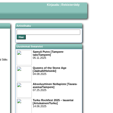
Kirjaudu
Rekisteröidy
|
Artistihaku
Uusimmat livearviot
Samuli Putro [Tampere-
talo/Tampere]
05.11.2025
Queens of the Stone Age
[Jäähalli/Helsinki]
04.08.2025
Absoluuttinen Nollapiste [Tavara-
asema/Tampere]
07.25.2025
Turku Rockfest 2025 – lauantai
[Artukainen/Turku]
14.06.2025