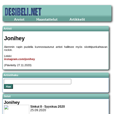
Arviot
Haastattelut
Artikkelit
Artisti
Jonihey
Aiemmin rapin puolella kunnostautunut artisti hallitsee myös skeittipunkahtavan
rockin.
Linkki:
instagram.com/jonihey
(Päivitetty 27.11.2020)
Artistihaku
Jutut
Jonihey
Sinkut II - Syyskuu 2020
25.09.2020