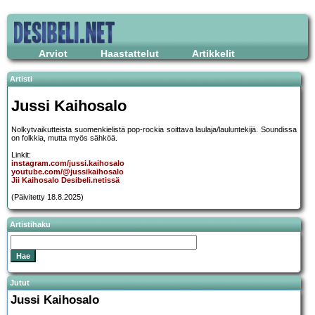
Arviot
Haastattelut
Artikkelit
Artisti
Jussi Kaihosalo
Nolkytvaikutteista suomenkielistä pop-rockia soittava laulaja/lauluntekijä. Soundissa
on folkkia, mutta myös sähköä.
Linkit:
instagram.com/jussi.kaihosalo
youtube.com/@jussikaihosalo
Jii Kaihosalo Desibeli.netissä
(Päivitetty 18.8.2025)
Artistihaku
Jutut
Jussi Kaihosalo