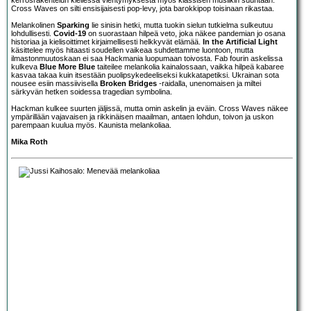
Cross Waves on silti ensisijaisesti pop-levy, jota barokkipop toisinaan rikastaa.
Melankolinen
Sparking
lie sinisin hetki, mutta tuokin sielun tutkielma sulkeutuu
lohdullisesti.
Covid-19
on suorastaan hilpeä veto, joka näkee pandemian jo osana
historiaa ja kielisoittimet kirjaimellisesti helkkyvät elämää.
In the Artificial Light
käsittelee myös hitaasti soudellen vaikeaa suhdettamme luontoon, mutta
ilmastonmuutoskaan ei saa Hackmania luopumaan toivosta. Fab fourin askelissa
kulkeva
Blue More Blue
taiteilee melankolia kainalossaan, vaikka hilpeä kabaree
kasvaa takaa kuin itsestään puolipsykedeeliseksi kukkatapetiksi. Ukrainan sota
nousee esiin massiivisella
Broken Bridges
-raidalla, unenomaisen ja miltei
särkyvän hetken soidessa tragedian symbolina.
Hackman kulkee suurten jäljissä, mutta omin askelin ja eväin. Cross Waves näkee
ympärillään vajavaisen ja rikkinäisen maailman, antaen lohdun, toivon ja uskon
parempaan kuulua myös. Kaunista melankoliaa.
Mika Roth