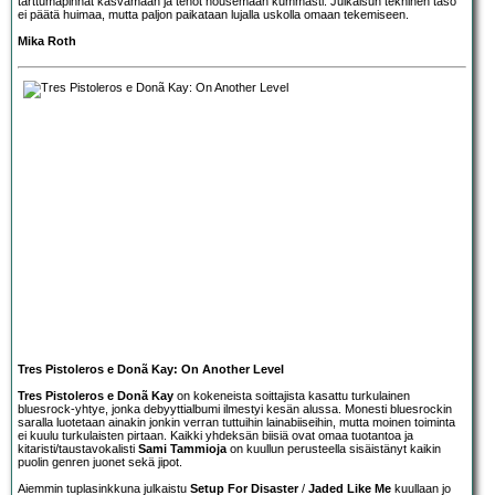
tarttumapinnat kasvamaan ja tehot nousemaan kummasti. Julkaisun tekninen taso
ei päätä huimaa, mutta paljon paikataan lujalla uskolla omaan tekemiseen.
Mika Roth
Tres Pistoleros e Donã Kay: On Another Level
Tres Pistoleros e Donã Kay
on kokeneista soittajista kasattu turkulainen
bluesrock-yhtye, jonka debyyttialbumi ilmestyi kesän alussa. Monesti bluesrockin
saralla luotetaan ainakin jonkin verran tuttuihin lainabiiseihin, mutta moinen toiminta
ei kuulu turkulaisten pirtaan. Kaikki yhdeksän biisiä ovat omaa tuotantoa ja
kitaristi/taustavokalisti
Sami Tammioja
on kuullun perusteella sisäistänyt kaikin
puolin genren juonet sekä jipot.
Aiemmin tuplasinkkuna julkaistu
Setup For Disaster
/
Jaded Like Me
kuullaan jo