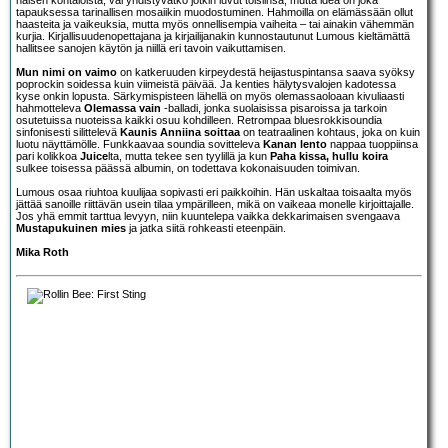
tapauksessa tarinallisen mosaiikin muodostuminen. Hahmoilla on elämässään ollut
haasteita ja vaikeuksia, mutta myös onnellisempia vaiheita – tai ainakin vähemmän
kurjia. Kirjallisuudenopettajana ja kirjailijanakin kunnostautunut Lumous kieltämättä
hallitsee sanojen käytön ja niillä eri tavoin vaikuttamisen.
Mun nimi on vaimo
on katkeruuden kirpeydestä heijastuspintansa saava syöksy
poprockin soidessa kuin viimeistä päivää. Ja kenties hälytysvalojen kadotessa
kyse onkin lopusta. Särkymispisteen lähellä on myös olemassaoloaan kivuliaasti
hahmotteleva
Olemassa vain
-balladi, jonka suolaisissa pisaroissa ja tarkoin
osutetuissa nuoteissa kaikki osuu kohdilleen. Retrompaa bluesrokkisoundia
sinfonisesti silittelevä
Kaunis Anniina soittaa
on teatraalinen kohtaus, joka on kuin
luotu näyttämölle. Funkkaavaa soundia sovitteleva
Kanan lento
nappaa tuoppiinsa
pari kolikkoa
Juice
lta, mutta tekee sen tyylillä ja kun
Paha kissa, hullu koira
sulkee toisessa päässä albumin, on todettava kokonaisuuden toimivan.
Lumous osaa riuhtoa kuulijaa sopivasti eri paikkoihin. Hän uskaltaa toisaalta myös
jättää sanoille riittävän usein tilaa ympärilleen, mikä on vaikeaa monelle kirjoittajalle.
Jos yhä emmit tarttua levyyn, niin kuuntelepa vaikka dekkarimaisen svengaava
Mustapukuinen mies
ja jatka siitä rohkeasti eteenpäin.
Mika Roth