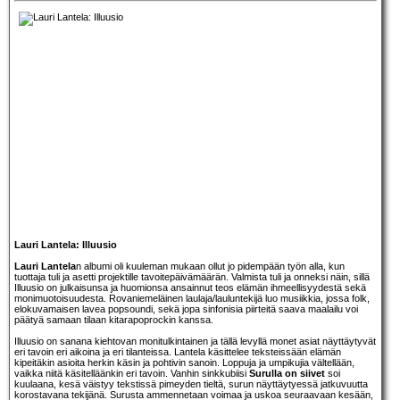
Lauri Lantela: Illuusio
Lauri Lantela
n albumi oli kuuleman mukaan ollut jo pidempään työn alla, kun
tuottaja tuli ja asetti projektille tavoitepäivämäärän. Valmista tuli ja onneksi näin, sillä
Illuusio on julkaisunsa ja huomionsa ansainnut teos elämän ihmeellisyydestä sekä
monimuotoisuudesta. Rovaniemeläinen laulaja/lauluntekijä luo musiikkia, jossa folk,
elokuvamaisen lavea popsoundi, sekä jopa sinfonisia piirteitä saava maalailu voi
päätyä samaan tilaan kitarapoprockin kanssa.
Illuusio on sanana kiehtovan monitulkintainen ja tällä levyllä monet asiat näyttäytyvät
eri tavoin eri aikoina ja eri tilanteissa. Lantela käsittelee teksteissään elämän
kipeitäkin asioita herkin käsin ja pohtivin sanoin. Loppuja ja umpikujia vältellään,
vaikka niitä käsitelläänkin eri tavoin. Vanhin sinkkubiisi
Surulla on siivet
soi
kuulaana, kesä väistyy tekstissä pimeyden tieltä, surun näyttäytyessä jatkuvuutta
korostavana tekijänä. Surusta ammennetaan voimaa ja uskoa seuraavaan kesään,