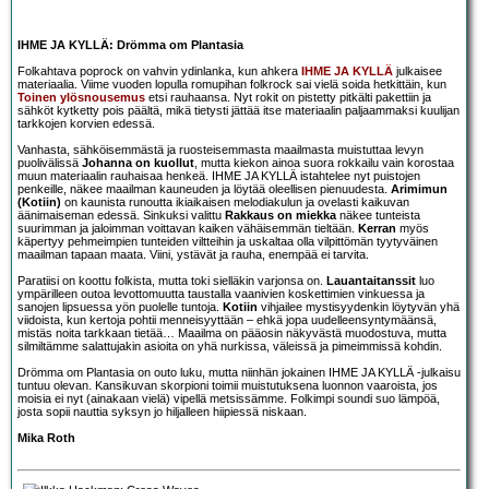
IHME JA KYLLÄ: Drömma om Plantasia
Folkahtava poprock on vahvin ydinlanka, kun ahkera
IHME JA KYLLÄ
julkaisee
materiaalia. Viime vuoden lopulla romupihan folkrock sai vielä soida hetkittäin, kun
Toinen ylösnousemus
etsi rauhaansa. Nyt rokit on pistetty pitkälti pakettiin ja
sähköt kytketty pois päältä, mikä tietysti jättää itse materiaalin paljaammaksi kuulijan
tarkkojen korvien edessä.
Vanhasta, sähköisemmästä ja ruosteisemmasta maailmasta muistuttaa levyn
puolivälissä
Johanna on kuollut
, mutta kiekon ainoa suora rokkailu vain korostaa
muun materiaalin rauhaisaa henkeä. IHME JA KYLLÄ istahtelee nyt puistojen
penkeille, näkee maailman kauneuden ja löytää oleellisen pienuudesta.
Arimimun
(Kotiin)
on kaunista runoutta ikiaikaisen melodiakulun ja ovelasti kaikuvan
äänimaiseman edessä. Sinkuksi valittu
Rakkaus on miekka
näkee tunteista
suurimman ja jaloimman voittavan kaiken vähäisemmän tieltään.
Kerran
myös
käpertyy pehmeimpien tunteiden viltteihin ja uskaltaa olla vilpittömän tyytyväinen
maailman tapaan maata. Viini, ystävät ja rauha, enempää ei tarvita.
Paratiisi on koottu folkista, mutta toki sielläkin varjonsa on.
Lauantaitanssit
luo
ympärilleen outoa levottomuutta taustalla vaanivien koskettimien vinkuessa ja
sanojen lipsuessa yön puolelle tuntoja.
Kotiin
vihjailee mystisyydenkin löytyvän yhä
viidoista, kun kertoja pohtii menneisyyttään – ehkä jopa uudelleensyntymäänsä,
mistäs noita tarkkaan tietää… Maailma on pääosin näkyvästä muodostuva, mutta
silmiltämme salattujakin asioita on yhä nurkissa, väleissä ja pimeimmissä kohdin.
Drömma om Plantasia on outo luku, mutta niinhän jokainen IHME JA KYLLÄ -julkaisu
tuntuu olevan. Kansikuvan skorpioni toimii muistutuksena luonnon vaaroista, jos
moisia ei nyt (ainakaan vielä) vipellä metsissämme. Folkimpi soundi suo lämpöä,
josta sopii nauttia syksyn jo hiljalleen hiipiessä niskaan.
Mika Roth