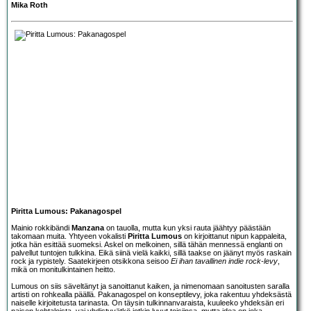
Mika Roth
Piritta Lumous: Pakanagospel
Mainio rokkibändi
Manzana
on tauolla, mutta kun yksi rauta jäähtyy päästään
takomaan muita. Yhtyeen vokalisti
Piritta Lumous
on kirjoittanut nipun kappaleita,
jotka hän esittää suomeksi. Askel on melkoinen, sillä tähän mennessä englanti on
palvellut tuntojen tulkkina. Eikä siinä vielä kaikki, sillä taakse on jäänyt myös raskain
rock ja rypistely. Saatekirjeen otsikkona seisoo
Ei ihan tavallinen indie rock-levy
,
mikä on monitulkintainen heitto.
Lumous on siis säveltänyt ja sanoittanut kaiken, ja nimenomaan sanoitusten saralla
artisti on rohkealla päällä. Pakanagospel on konseptilevy, joka rakentuu yhdeksästä
naiselle kirjoitetusta tarinasta. On täysin tulkinnanvaraista, kuuleeko yhdeksän eri
naisen kohtaloista, vai yhdistyvätkö jotkin luvut toisiinsa, mutta idea on joka