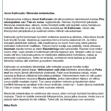
Jussi Kaihosalo: Menevää melankoliaa
Folkpoprockia soittava
Jussi Kaihosalo
otti alkuvuodesta rakentavasti kantaa
Piru
taivaspaikan sai / Tää on sotaa
-tuplasinkulla. Hieman myöhemmin julkaistiin
Menevää melankoliaa -albumi, mutta Desibeli.netille sitä tarjottiin vasta heinäkuun
helteillä. Albumilla on jo siis ikää, mutta ansiokkaat
Jii Kaihosalo
-nimen alla
ilmestyneet pienjulkaisut ja uudempi sinkku riittivät vakuuttamaan.
Kaihosalo pyrkii kertomaan hyvinkin erilaisista asioista ja aiheista, mikä tekee levylle
kuin levylle hyvää. Varjoista ja vaaroista herra ei tunnu pääsevän irti. Ja miksi
toisaalta pitäisikään päästä, sillä maailmassa on kovin moni asia näinä päivinä
entistäkin heikommin mallillaan. Tietysti myös kuulija saa päätellä, mistä uhkaava
Aavetalo
lopulta kertoo ja miten
Rautalintuja
tulisi tarkastella. Rauniot ovat melko
suora vihje, vaan asioita ei kuitenkaan piirretä loppuun asti. Varjojen valta on suuri,
mutta silti levy kokonaisuutena on mielestäni yllättävänkin kohottava, reipas ja
eteenpäin suuntautuva. Soitto on terävää, sovitukset eivät laahaa ja yli puolet
biiseistä mahtuu alle kolmeen ja puoleen minuuttiin.
Kaihosalo on armoitettu biisintekijä, jolle melodiat avaavat monilta muilta
näkymättömiin jääviä linjoja.
Velhonaisen salli elää
leikittelee aineksillaan ja
Polta
mut
luo myös jänniä alkemistisia yhdisteitä. Palat ovat listattuina tuttuja, mutta
saranat ja liitokset yllättävät kekseliäisyydellään. Hämmentävin hetki on silti uuden
aallon rokkirekeen nouseva
Musta aurinko
, jonka näennäinen hilpeys on silkka
surun päälle maalattu maski. Tuo sama sisäinen ristiveto ja loputtomat sielun
konfliktit leimaavat tavallaan koko levyn lyriikoita, mutta nyt – kuten alussa mainitulla
Tää on sotaa -raidalla – isku tulee suoraan edestä.
Menevää melankoliaa on otsikkona niin osuva, etten voi kuin hymistä hyväksyvästi
mukana. Tämä on todella menevää folkpoprockia, jossa jalka nousee, mutta suru ei
päästä takin liepeistä irti niin millään. Toimii silti, tai ehkäpä juuri sen ansiosta.
Mika Roth