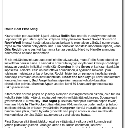
Rollin Bee: First Sting
Kitararockin perusasioihin lujasti uskova
Rollin Bee
on reilu vuosikymmen sitten
Leppävirralla perustettu ryhmä. Yhtyeen debyyttisinkku
Sweet Sweet Sound of
Rock’n’roll
ilmestyi kesän alussa ja otsikollaan jo olennaisen välittävä numero saa
myös avata bändin debyyttialbumin. Eikä panoksia säästellä moderniin tapaan, vaan
Otis Redding
in jo ties kuinka monta kertaa versioitu
Hard to Handle
ammutaan
seuraavana ässänä maisemaan.
Ei siis mitään kovinkaan uutta rock’n’rollin taivaan alla, mutta Rollin Been eduksi on
laskettava parikin asiaa. Ensinnäkin covereita löytyy levyltä vain kaksi ja Reddingin
loistavan versioinnin lisäksi myöskään
Dancing in the Street
ei karkaa mitenkään
lapasesta. Toiseksi esiin on nostettava soundillinen ja tyylillinen rohkeus, joka
toisinaan muistuttaa uhkarohkeutta. Rockin historiaa on pengottu innolla ja retroja
soundeja kaivetaan esiin instrumenteista.
Shoot the Monkey
n juurevat koskettimet
kantavat komeasti,
Bad Angel
laahaa siipeään maassa kohtalokkaasti ja
sinkuksikin poimittu
Sunrise Again
astelee kohti 70-luvun auringonnousua luja
usko jäsenissään.
Kitararockin saralla paljon on jo tehty aiempien vuosikymmenten aikana, eikä tutuilta
kohdilta tietenkään vältytä, mutta perinteetkin voi kääntää edukseen. Boogaavasti
jytäraiteitaan kulkeva
Hey That Night
puksuttaa eteenpäin luotetun hepan tavoin,
kun taas
Hole In The Pocket
ottaa yllättäen 70-luvun lopun uuden aallon ja taikoo
itselleen piristävän erilaisen ympäristön.
Hangover
kiertää vaarallisen läheltä jopa
bändin omia jälkiä, mutta hyvällä groovella saa paljon anteeksi, eikä räväköistä
koskettimista ole tässäkään tapauksessa varsinaisesti haittaa.
First Sting on siitä jännä kiekko, ettei se välttämättä vaikuta vielä kummoisesti
yhden pistoksen jälkeen. Vaan jos altistut musiikille enemmän, lähtevät