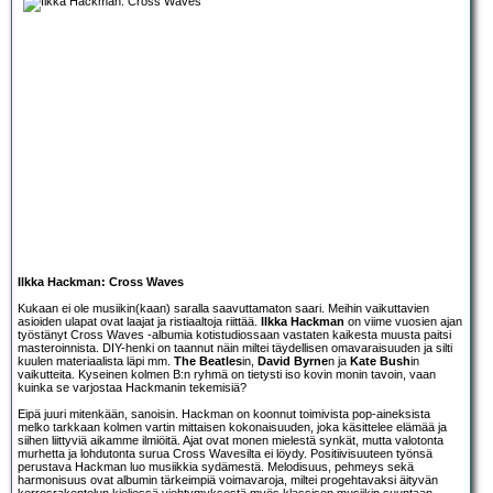
Ilkka Hackman: Cross Waves
Kukaan ei ole musiikin(kaan) saralla saavuttamaton saari. Meihin vaikuttavien
asioiden ulapat ovat laajat ja ristiaaltoja riittää.
Ilkka Hackman
on viime vuosien ajan
työstänyt Cross Waves -albumia kotistudiossaan vastaten kaikesta muusta paitsi
masteroinnista. DIY-henki on taannut näin miltei täydellisen omavaraisuuden ja silti
kuulen materiaalista läpi mm.
The Beatles
in,
David Byrne
n ja
Kate Bush
in
vaikutteita. Kyseinen kolmen B:n ryhmä on tietysti iso kovin monin tavoin, vaan
kuinka se varjostaa Hackmanin tekemisiä?
Eipä juuri mitenkään, sanoisin. Hackman on koonnut toimivista pop-aineksista
melko tarkkaan kolmen vartin mittaisen kokonaisuuden, joka käsittelee elämää ja
siihen liittyviä aikamme ilmiöitä. Ajat ovat monen mielestä synkät, mutta valotonta
murhetta ja lohdutonta surua Cross Wavesilta ei löydy. Positiivisuuteen työnsä
perustava Hackman luo musiikkia sydämestä. Melodisuus, pehmeys sekä
harmonisuus ovat albumin tärkeimpiä voimavaroja, miltei progehtavaksi äityvän
kerrosrakentelun kieliessä viehtymyksestä myös klassisen musiikin suuntaan.