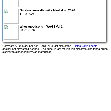
Omakustannealbumit – Maaliskuu 2026
11.03.2026
Whosagoodsong – WAGS Vol 1
05.03.2026
Copyright © 2025 desibeli.net | Kaikki oikeudet pidätetään |
Tietoa toimituksesta
desibeli.net ei vastaa Facebook-, Youtube- ja last.fm-linkkien sisällöstä eikä takaa niiden
sisältävän aiheeseen liittyvää materiaalia.