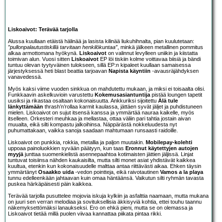
Liskoaivot: Terävää tarjolla
Alussa kuullaan etäistä hälinää ja lasista kilinää liukuhihnalta, pian kuulutetaan:
”pullonpalautustiskillä tarvitaan henkilökuntaa”
, minkä jälkeen metallinen pommitus
alkaa armottomana hyökynä.
Liskoaivot
on valinnut levylleen uniikin ja kiistatta
toimivan alun. Vuosi sitten
Liskoaivot
EP löi tiskiin kolme voittavaa biisiä ja bändi
tuntuu olevan tyytyväinen tulokseen, sillä EP:n kipaleet kuullaan samaisessa
järjestyksessä heti blast beattia tarjoavan
Napista käyntiin
-avausräjähdyksen
vanavedessä.
Myös kaksi viime vuoden sinkkua on mahdutettu mukaan, ja miksi ei toisaalta olisi.
Funkkaavin askelkuvioin varustettu
Kokemusasiantuntija
pistää loungen tapetit
uusiksi ja rikastaa osaltaan kokonaisuutta. Ankkuriksi sijoitettu
Älä tule
länkyttämään
thrash’n’rollaa karmit kaulassa, jättäen syvät jäljet ja puhdistuneen
mielen. Liskoaivot on sujut itsensä kanssa ja ymmärtää nauraa kaikelle, myös
itselleen. Orkesteri meuhkaa ja mellastaa, ottaa väliin pari tahtia jostain aivan
muualta, eikä silti kompastu jalkoihinsa. Näppärästä nokkeluudesta nyt
puhumattakaan, vaikka sanoja saadaan mahtumaan runsaasti raidoille.
Liskoaivot on punkkia, rokkia, metallia ja paljon muutakin.
Mobilepay-kolehti
uppoaa painoluokkien syvään päätyyn, kun taas
Eronnut käytettyjen autojen
myyjä
junttaa suomenkielistä asennepaahtoa kotimaisten jättien jäljissä. Linjat
tuntuvat toisiinsa nähden kaukaisilta, mutta silti monet asiat yhdistävät kaikkea
kuultua, etenkin kun kokonaisuudelle malttaa antaa riittävästi aikaa. Ehken täysin
ymmärtänyt
Osaakko uida
-vedon pointteja, eikä raivotautinen
Vamos a la playa
tunnu edelleenkään jahtaavan kuin omaa häntäänsä. Vaikutun silti ryhmän tavasta
puskea härkäpäisesti päin kaikkea.
Terävää tarjolla pusuttelee mojovia iskuja kylkiin ja asfalttia naamaan, mutta mukana
on juuri sen verran melodiaa ja sovituksellisia äkkisyviä kohtia, ettei touhu taannu
näkemyksettömäksi lanaukseksi. Ero on ehkä pieni, mutta se on olemassa ja
Liskoaivot tietää millä puolen viivaa kannattaa piikata pintaa rikki.