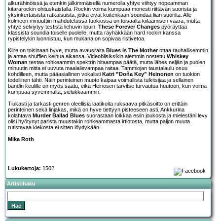
alkurähinöissä ja etenkin jälkimmäisellä numerolla yhtye viihtyy nopeamman
kitararockin ohituskaistalla. Rockin voima kumpuaa monesti riittävän suorista ja
yksinkertaisista ratkaisuista, jotka eivät kuitenkaan soundaa liian suorilta. Alle
kolmeen minuuttiin mahdutetussa tuokiossa on toisaalta kiilaamisen vaara, mutta
yhtye selviytyy testistä liehuvin lipuin.
These Forever Changes
pyöräyttää
klassista soundia toiselle puolelle, mutta räyhäkkään hard rockin kanssa
rypistelykin luonnistuu, kun mukana on sopivaa ristivetoa.
Kiire on toisinaan hyve, mutta avausraita
Blues Is The Mother
ottaa rauhallisemmin
ja antaa shufflen keinua aikansa. Videobiisiksikin aiemmin nostettu
Whiskey
Woman
testaa rohkeammin spektrin hitaampaa päätä, mutta lähes neljän ja puolen
minuutin mitta ei uuvuta maalailevampaa raitaa. Tammiojan taustalaulu osuu
kohdilleen, mutta pääasiallinen vokalisti
Katri ”Doña Key” Heinonen
on tuokion
todellinen tähti. Näin perinteinen muoto kaipaa voimallista tulkitsijaa ja sellainen
bändin keulille on myös saatu, eikä Heinosen tarvitse turvautua huutoon, kun voima
kumpuaa syvemmältä, sielukkaammin.
Tiukasti ja tarkasti genren oleellisia laatikoita ruksaava pitkäsoitto on erittäin
perinteinen sekä linjakas, mikä on hyve tiettyyn pisteeseen asti. Ankkurina
kolahtava
Murder Ballad Blues
suorastaan loikkaa esiin joukosta ja mielestäni levy
olisi hyötynyt parista muustakin rohkeammasta irtiotosta, mutta paljon muuta
rutistavaa kiekosta ei sitten löydykään.
Mika Roth
Lukukertoja:
1502
Artistihaku