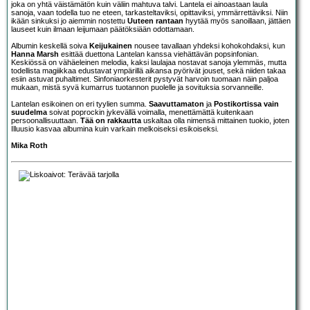
joka on yhtä väistämätön kuin väliin mahtuva talvi. Lantela ei ainoastaan laula
sanoja, vaan todella tuo ne eteen, tarkasteltaviksi, opittaviksi, ymmärrettäviksi. Niin
ikään sinkuksi jo aiemmin nostettu
Uuteen rantaan
hyytää myös sanoillaan, jättäen
lauseet kuin ilmaan leijumaan päätöksiään odottamaan.
Albumin keskellä soiva
Keijukainen
nousee tavallaan yhdeksi kohokohdaksi, kun
Hanna Marsh
esittää duettona Lantelan kanssa viehättävän popsinfonian.
Keskiössä on vähäeleinen melodia, kaksi laulajaa nostavat sanoja ylemmäs, mutta
todellista magiikkaa edustavat ympärillä aikansa pyörivät jouset, sekä niiden takaa
esiin astuvat puhaltimet. Sinfoniaorkesterit pystyvät harvoin tuomaan näin paljoa
mukaan, mistä syvä kumarrus tuotannon puolelle ja sovituksia sorvanneille.
Lantelan esikoinen on eri tyylien summa.
Saavuttamaton
ja
Postikortissa vain
suudelma
soivat poprockin jykevällä voimalla, menettämättä kuitenkaan
persoonallisuuttaan.
Tää on rakkautta
uskaltaa olla nimensä mittainen tuokio, joten
Illuusio kasvaa albumina kuin varkain melkoiseksi esikoiseksi.
Mika Roth