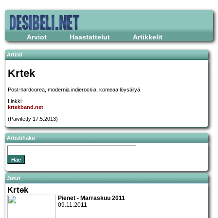
Arviot
Haastattelut
Artikkelit
Artisti
Krtek
Post-hardcorea, modernia indierockia, komeaa löysäilyä.
Linkki:
krtekband.net
(Päivitetty 17.5.2013)
Artistihaku
Jutut
Krtek
Pienet - Marraskuu 2011
09.11.2011