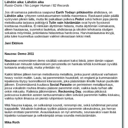
Lähdön aika: Lähdön aika
Rusto-Osiris / No Longer Human / 82 Records
Jos oli samassa paketissa saapunut
Earth Today
n
pitkäsoitto
ahdistava, on
Lähdön aika
-yhtyeen seiskatuumainen todella masentava. Raskaasti pään päällä
vyöryvien pilvien lailla, mutta liki paikallaan polkeva
Pedot
sekä hetken jopa pientä
melodisuutta tarjoava poikkijyrä
Tulin vain häviämään
ovat hyvin fyysisesti
koettavaa musiikkia. Ei niinkään älyttömän hidasta, mutta älyttömän voimakasta,
alleen hautaavaa, suomeksi laulettua, ahdistavaa ja siksikin tehokasta sludgen
sekaista möyrintää, jonkinlaista hidastettua hardcorea. Harvinaislaatuisia levyjä,
joita tulee kuunneltua uudestaan vaikkei oikeastaan tekisi mieli.
Jani Ekblom
Nauzea: Demo 2011
Nauzea
n ensimmäinen demo sisältää vaivaiset kaksi biisiä, joten tämän vajaan
kahdeksan minuutin tuliannoksen perusteella on hankala tehdä kovinkaan syvältä
luotaavia analyysejä, mutta yritetään nyt.
Kaikki lähtee jälleen kerran melodisesta metallista, jonka juuret ulottuvat varhaisen
heavy rockin multiin. Laulu, tai paremminkin huutokieli, on englanti ja kummastakin
kipaleesta löytyy luonnollisesti kitarasoolo, joka päästetään ilmoille hiukan puolivälin
jälkeen. Ensimmäisenä kuultava
Social Parasite
on perinteinen metallipurkaus,
jossa vokalistin rouhea ilmaisu pääsee paremmin esiin, vaikka laulu turhan alle
onkin miksattu. Ralleista jälkimmäinen,
Reckoning Day
, osoittaa pitkässä
juoksussa kuitenkin asteen tarttuvammaksi ollen selvästi paremmin hallittu kiskaisu,
vaikka nytkin ilmassa on pientä ruhjomisen tuntua.
Mitä Nauzea kaipaa, on selkeämpi soundi, rennompi ote, sekä tuhdimmat perustat
kappaleille. Vokalistin kulmikas tyylikin pääsisi paremmin oikeuksiinsa, jos herran
laulun erottaisi paremmin. Avauslaukaus on nyt ammuttu, seuraavaksi vaan lisää
kipaleita rustaamaan ja selkeämpää omaa soundia metsästämään.
Mika Roth