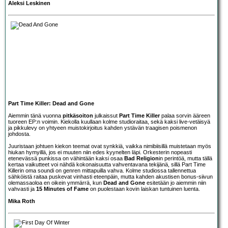
Aleksi Leskinen
Part Time Killer: Dead and Gone
Aiemmin tänä vuonna
pitkäsoiton
julkaissut
Part Time Killer
palaa sorvin ääreen
tuoreen EP:n voimin. Kiekolla kuullaan kolme studioraitaa, sekä kaksi live-vetäisyä
ja pikkulevy on yhtyeen muistokirjoitus kahden ystävän traagisen poismenon
johdosta.
Juuristaan johtuen kiekon teemat ovat synkkiä, vaikka nimibiisillä muistetaan myös
hiukan hymyillä, jos ei muuten niin edes kyynelten läpi. Orkesterin nopeasti
etenevässä punkissa on vähintään kaksi osaa
Bad Religion
in perintöä, mutta tällä
kertaa vaikutteet voi nähdä kokonaisuutta vahventavana tekijänä, sillä Part Time
Killerin oma soundi on genren mittapuilla vahva. Kolme studiossa tallennettua
sähköistä raitaa puskevat vinhasti eteenpäin, mutta kahden akustisen bonus-siivun
olemassaoloa en oikein ymmärrä, kun
Dead and Gone
esitetään jo aiemmin niin
vahvasti ja
15 Minutes of Fame
on puolestaan kovin laiskan tuntuinen luenta.
Mika Roth