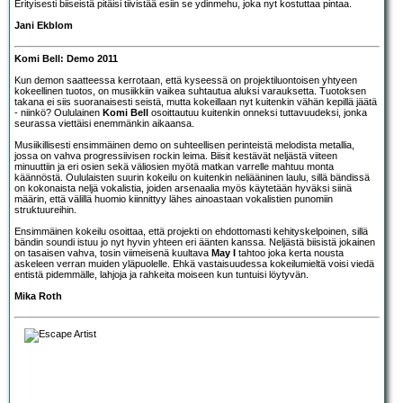
Erityisesti biiseistä pitäisi tiivistää esiin se ydinmehu, joka nyt kostuttaa pintaa.
Jani Ekblom
Komi Bell: Demo 2011
Kun demon saatteessa kerrotaan, että kyseessä on projektiluontoisen yhtyeen
kokeellinen tuotos, on musiikkiin vaikea suhtautua aluksi varauksetta. Tuotoksen
takana ei siis suoranaisesti seistä, mutta kokeillaan nyt kuitenkin vähän kepillä jäätä
- niinkö? Oululainen
Komi Bell
osoittautuu kuitenkin onneksi tuttavuudeksi, jonka
seurassa viettäisi enemmänkin aikaansa.
Musiikillisesti ensimmäinen demo on suhteellisen perinteistä melodista metallia,
jossa on vahva progressiivisen rockin leima. Biisit kestävät neljästä viiteen
minuuttiin ja eri osien sekä väliosien myötä matkan varrelle mahtuu monta
käännöstä. Oululaisten suurin kokeilu on kuitenkin neliääninen laulu, sillä bändissä
on kokonaista neljä vokalistia, joiden arsenaalia myös käytetään hyväksi siinä
määrin, että välillä huomio kiinnittyy lähes ainoastaan vokalistien punomiin
struktuureihin.
Ensimmäinen kokeilu osoittaa, että projekti on ehdottomasti kehityskelpoinen, sillä
bändin soundi istuu jo nyt hyvin yhteen eri äänten kanssa. Neljästä biisistä jokainen
on tasaisen vahva, tosin viimeisenä kuultava
May I
tahtoo joka kerta nousta
askeleen verran muiden yläpuolelle. Ehkä vastaisuudessa kokeilumieltä voisi viedä
entistä pidemmälle, lahjoja ja rahkeita moiseen kun tuntuisi löytyvän.
Mika Roth