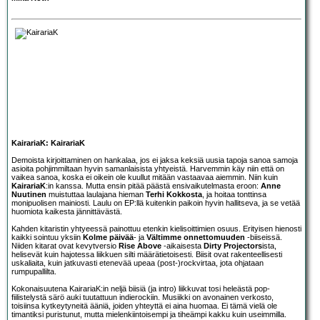
KairariaK: KairariaK
Demoista kirjoittaminen on hankalaa, jos ei jaksa keksiä uusia tapoja sanoa samoja
asioita pohjimmiltaan hyvin samanlaisista yhtyeistä. Harvemmin käy niin että on
vaikea sanoa, koska ei oikein ole kuullut mitään vastaavaa aiemmin. Niin kuin
KairariaK
:in kanssa. Mutta ensin pitää päästä ensivaikutelmasta eroon:
Anne
Nuutinen
muistuttaa laulajana hieman
Terhi Kokkosta
, ja hoitaa tonttinsa
monipuolisen mainiosti. Laulu on EP:llä kuitenkin paikoin hyvin hallitseva, ja se vetää
huomiota kaikesta jännittävästä.
Kahden kitaristin yhtyeessä painottuu etenkin kielisoittimien osuus. Erityisen hienosti
kaikki sointuu yksiin
Kolme päivää
- ja
Vältimme onnettomuuden
-biiseissä.
Niiden kitarat ovat kevytversio
Rise Above
-aikaisesta
Dirty Projectors
ista,
helisevät kuin hajotessa liikkuen silti määrätietoisesti. Biisit ovat rakenteellisesti
uskaliaita, kuin jatkuvasti etenevää upeaa (post-)rockvirtaa, jota ohjataan
rumpupallilta.
Kokonaisuutena KairariaK:in neljä biisiä (ja intro) liikkuvat tosi heleästä pop-
fiilistelystä särö auki tuutattuun indierockiin. Musiikki on avonainen verkosto,
toisiinsa kytkeytyneitä ääniä, joiden yhteyttä ei aina huomaa. Ei tämä vielä ole
timantiksi puristunut, mutta mielenkiintoisempi ja tiheämpi kakku kuin useimmilla.