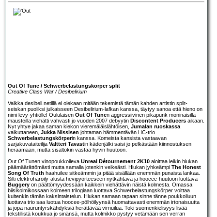
Out Of Tune / Schwerbelastungskörper split
Creative Class War / Desibelirium
Vaikka desibeli.netillä ei olekaan mitään tekemistä tämän kahden artistin split-
seiskan puoliksi julkaisseen Desibelirium-lafkan kanssa, täytyy sanoa että hieno on
nimi levy-yhtiölle! Oululaisen
Out Of Tune
n aggressiivinen pikapunk moninaisilla
mausteilla viehätti vahvasti jo vuoden 2007 debyytin
Discontent Producers
aikaan.
Nyt yhtye jakaa saman kiekon vieremäläislähtöisen,
Jumalan ruoskassa
vaikuttaneen,
Jukka Nissisen
johtaman hämmentävän HC-trio
Schwerbelastungskörper
in kanssa. Komeista kansista vastaavan
sarjakuvataiteilija
Valtteri Tavast
in kädenjälki saisi jo pelkästään kiinnostuksen
heräämään, mutta sisältökin vastaa hyvin huutoon.
Out Of Tunen vinopoukkoileva
Unreal Détournement 2K10
aloittaa leikin hiukan
päämäärättömästi mutta samalla jotenkin veikeästi. Hiukan jyhkeämpi
The Honest
Song Of Truth
haahuilee sitkeämmin ja pitää sisällään enemmän punaista lankaa.
Silti elektrohäröily-alusta hevipyörteeseen nytkähtävä ja hoocee-huutoon luottava
Buggery
on päättömyydessään kaikkein viehättävin näistä kolmesta. Omassa
biisikolmikossaan kolmeen trilogiaan luottava Schwerbelastungskörper voittaa
kuitenkin tämän kaksintaistelun. Hiukan samaan tapaan sinne tänne poukkoiluun
luottava trio saa luotua hoocee-pölhöilyynsä huomattavasti enemmän irtonaisuutta
ja jopa nauruntyrskähdyksiä herättävää virnuilua. Toki suomenkielisyys lisää
tekstillistä koukkua jo sinänsä, mutta kolmikko pystyy vetämään sen verran