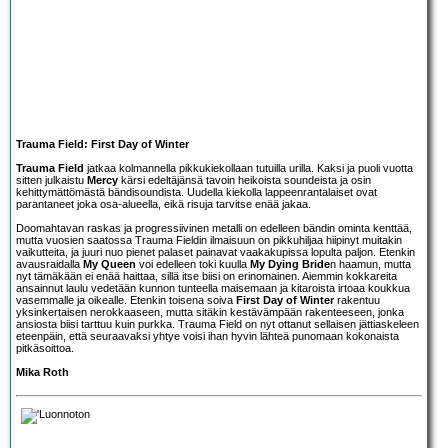
Trauma Field: First Day of Winter
Trauma Field
jatkaa kolmannella pikkukiekollaan tutuilla urilla. Kaksi ja puoli vuotta
sitten julkaistu
Mercy
kärsi edeltäjänsä tavoin heikoista soundeista ja osin
kehittymättömästä bändisoundista. Uudella kiekolla lappeenrantalaiset ovat
parantaneet joka osa-alueella, eikä risuja tarvitse enää jakaa.
Doomahtavan raskas ja progressiivinen metalli on edelleen bändin ominta kenttää,
mutta vuosien saatossa Trauma Fieldin ilmaisuun on pikkuhiljaa hiipinyt muitakin
vaikutteita, ja juuri nuo pienet palaset painavat vaakakupissa lopulta paljon. Etenkin
avausraidalla
My Queen
voi edelleen toki kuulla
My Dying Bride
n haamun, mutta
nyt tämäkään ei enää haittaa, sillä itse biisi on erinomainen. Aiemmin kokkareita
ansainnut laulu vedetään kunnon tunteella maisemaan ja kitaroista irtoaa koukkua
vasemmalle ja oikealle. Etenkin toisena soiva
First Day of Winter
rakentuu
yksinkertaisen nerokkaaseen, mutta sitäkin kestävämpään rakenteeseen, jonka
ansiosta biisi tarttuu kuin purkka. Trauma Field on nyt ottanut sellaisen jättiaskeleen
eteenpäin, että seuraavaksi yhtye voisi ihan hyvin lähteä punomaan kokonaista
pitkäsoittoa.
Mika Roth