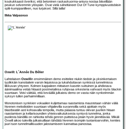
koukukkaasti överiksi, että betoninen raskaskuorma-antura nostaa biiseillään
peukun selvemmin ylöspäin. Ovat vielä säheltäneet Out Of Tune-kymppivuotisbiisin
split-kumppanilleen, nuo lurjukset. Sillä lailla!
Ilkka Valpasvuo
Oxwill: L´Année Du Bélier
Lahtelaisen
Oxwill
in ensimmäinen demo esittelee niukin tiedoin ja yksinkertaisen
tyylikkäin kansitaitein varsin liejuisissa ja tukahduttavan synkissä tunnelmissa
liikkuvan yhtyeen. Kolmen kappaleen mittaisen kasetin suttuinen ja ahdistava
äänimaailma vetää hitaasti postmetalinsa ruhjovaa orkesteria vahvasti myös blackin
suuntaan. Voisi väittää, että keväällä julkaistu demo on vasta näin synkeimmän
syksyn tullen parhaimmillaan.
Monotonisen synkkien vokaalien kuljettamaa raastamista maustetaan vähän väliä
hivenen melodioiden suuntaan vihjailevilla suvannoilla sekä ajoittain myös
blastbeatiin asti kohoavalla tempolla, mutta pääasia tuntuu olevan juurikin hitaan
raastamisen ja kellarisoundien yhteisvaikutuksesta syntyvä tunnelma, jonka
puolesta bändillä on rahkeita tehdä genren puitteissa jotain hyvin jännittävää. Mikäli
Oxwill aikoo tulevilla julkaisuillaan tähdätä hivenen isompiin tuotantoarvoihin, kenties
juuri tuon tunnelmallisuuden jalostamiseen kannattaa panostaa.