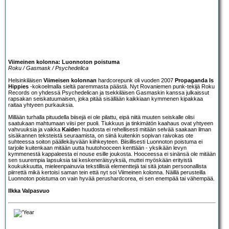
Viimeinen kolonna: Luonnoton poistuma
Roku / Gasmask / Psychedelica
Helsinkiläisen
Viimeisen kolonnan
hardcorepunk oli vuoden 2007
Propaganda Is
Hippies
-kokoelmalla sieltä paremmasta päästä. Nyt Rovaniemen punk-tekijä Roku
Records on yhdessä Psychedelican ja tsekkiläisen Gasmaskin kanssa julkaissut
rapsakan seiskatuumaisen, joka pitää sisällään kaikkiaan kymmenen kipakkaa
raitaa yhtyeen purkauksia.
Millään turhalla pituudella biisejä ei ole pilattu, eipä niitä muuten seiskalle olisi
saatukaan mahtumaan viisi per puoli. Tiukkuus ja tinkimätön kaahaus ovat yhtyeen
vahvuuksia ja vaikka
Kaide
n huudosta ei rehellisesti mitään selvää saakaan ilman
sisäkannen teksteistä seuraamista, on siinä kuitenkin sopivan raivokas ote
suhteessa soiton päällekäyvään kiihkeyteen. Biisillisesti Luonnoton poistuma ei
tarjoile kuitenkaan mitään uutta huutohooceen kenttään - yksikään levyn
kymmenestä kappaleesta ei nouse esille joukosta. Hooceessa ei sinänsä ole mitään
sen suurempia lapsuksia tai keskeneräisyyksiä, muttei myöskään erityistä
koukukkuutta, mieleenpainuvia tekstillisiä elementtejä tai sitä jotain persoonallista
piirrettä mikä kertoisi saman tein että nyt soi Viimeinen kolonna. Näillä perusteilla
Luonnoton poistuma on vain hyvää perushardcorea, ei sen enempää tai vähempää.
Ilkka Valpasvuo