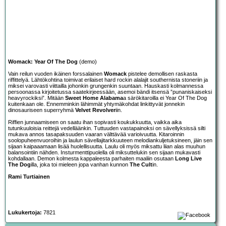
Womack: Year Of The Dog
(demo)
Vain reilun vuoden ikäinen forssalainen
Womack
pistelee demollisen raskasta
riffittelyä. Lähtökohtina toimivat erilaiset hard rockin alalajit southernista stoneriin ja
miksei varovasti viittailla johonkin grungenkin suuntaan. Hauskasti kolmannessa
persoonassa kirjoitetussa saatekirjeessään, asemoi bändi itsensä ”punaniskaiseksi
heavyrockiksi”. Mitään
Sweet Home Alabama
a särökitaroilla ei Year Of The Dog
kuitenkaan ole. Ennemminkin lähimmät yhtymäkohdat linkittyvät jonnekin
dinosauriseen superryhmä
Velvet Revolver
iin.
Riffien junnaamiseen on saatu ihan sopivasti koukukkuutta, vaikka aika
tutunkuuloisia reittejä vedelläänkin. Tuttuuden vastapainoksi on sävellyksissä silti
mukava annos tasapaksuuden vaaran välttävää varioivuutta. Kitaroinnin
soolopuheenvuoroihin ja laulun sävellajitarkkuuteen melodiankuljetuksineen, jäin sen
sijaan kaipaaamaan lisää huolellisuutta. Laulu oli myös miksattu liian alas muuhun
balansointiin nähden. Insturmenttipuolella oli miksuttelukin sen sijaan mukavasti
kohdallaan. Demon kolmesta kappaleesta parhaiten maaliin osutaan
Long Live
The Dog
illa, joka toi mieleen jopa vanhan kunnon
The Cult
in.
Rami Turtiainen
Lukukertoja:
7821