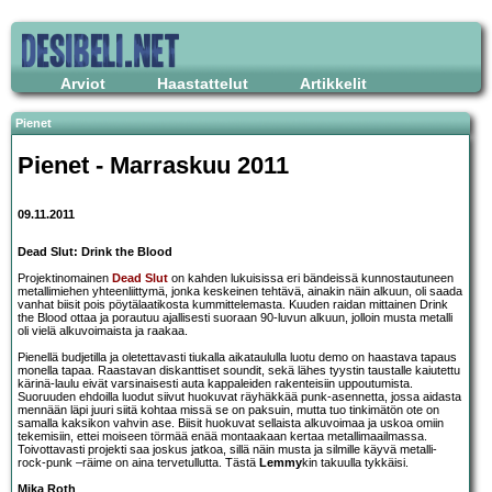
Arviot
Haastattelut
Artikkelit
Pienet
Pienet - Marraskuu 2011
09.11.2011
Dead Slut: Drink the Blood
Projektinomainen
Dead Slut
on kahden lukuisissa eri bändeissä kunnostautuneen
metallimiehen yhteenliittymä, jonka keskeinen tehtävä, ainakin näin alkuun, oli saada
vanhat biisit pois pöytälaatikosta kummittelemasta. Kuuden raidan mittainen Drink
the Blood ottaa ja porautuu ajallisesti suoraan 90-luvun alkuun, jolloin musta metalli
oli vielä alkuvoimaista ja raakaa.
Pienellä budjetilla ja oletettavasti tiukalla aikataululla luotu demo on haastava tapaus
monella tapaa. Raastavan diskanttiset soundit, sekä lähes tyystin taustalle kaiutettu
kärinä-laulu eivät varsinaisesti auta kappaleiden rakenteisiin uppoutumista.
Suoruuden ehdoilla luodut siivut huokuvat räyhäkkää punk-asennetta, jossa aidasta
mennään läpi juuri siitä kohtaa missä se on paksuin, mutta tuo tinkimätön ote on
samalla kaksikon vahvin ase. Biisit huokuvat sellaista alkuvoimaa ja uskoa omiin
tekemisiin, ettei moiseen törmää enää montaakaan kertaa metallimaailmassa.
Toivottavasti projekti saa joskus jatkoa, sillä näin musta ja silmille käyvä metalli-
rock-punk –räime on aina tervetullutta. Tästä
Lemmy
kin takuulla tykkäisi.
Mika Roth