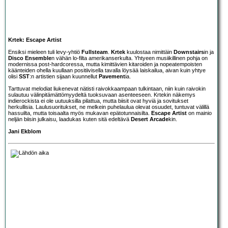
Krtek: Escape Artist
Ensiksi mieleen tuli levy-yhtiö
Fullsteam
.
Krtek
kuulostaa nimittäin
Downstairs
in ja
Disco Ensemble
n vähän lo-filta amerikanserkulta. Yhtyeen musiikillinen pohja on
modernissa post-hardcoressa, mutta kimittävien kitaroiden ja nopeatempoisten
käänteiden ohella kuullaan positiivisella tavalla löysää laiskailua, aivan kuin yhtye
olisi
SST
:n artistien sijaan kuunnellut
Pavement
ia.
Tarttuvat melodiat liukenevat nätisti raivokkaampaan tulkintaan, niin kuin raivokin
sulautuu välinpitämättömyydeltä tuoksuvaan asenteeseen. Krtekin näkemys
indierockista ei ole uutuuksilla pilattua, mutta biisit ovat hyviä ja sovitukset
herkullisia. Laulusuoritukset, ne melkein puhelaulua olevat osuudet, tuntuvat välillä
hassuilta, mutta toisaalta myös mukavan epätotunnaisilta.
Escape Artist
on mainio
neljän biisin julkaisu, laadukas kuten sitä edeltävä
Desert Arcade
kin.
Jani Ekblom