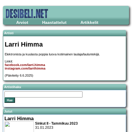
Arviot
Haastattelut
Artikkelit
Artisti
Larri Himma
Elektronista ja kuulasta poppia luova kotimainen laulaja/lauluntekijä.
Linkit:
facebook.com/larri.himma
instagram.com/larrihimma
(Päivitetty 6.6.2025)
Artistihaku
Jutut
Larri Himma
Sinkut II - Tammikuu 2023
31.01.2023