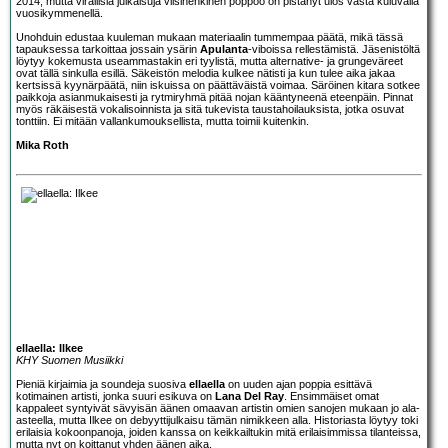
2014, mutta virallisia julkaisuja viisihenkinen poppoo on pistänyt ulos vasta kuluvalla
vuosikymmenellä.
Unohduin edustaa kuuleman mukaan materiaalin tummempaa päätä, mikä tässä
tapauksessa tarkoittaa jossain ysärin
Apulanta
-viboissa rellestämistä. Jäsenistöltä
löytyy kokemusta useammastakin eri tyylistä, mutta alternative- ja grungeväreet
ovat tällä sinkulla esillä. Säkeistön melodia kulkee nätisti ja kun tulee aika jakaa
kertsissä kyynärpäätä, niin iskuissa on päättäväistä voimaa. Säröinen kitara sotkee
paikkoja asianmukaisesti ja rytmiryhmä pitää nojan kääntyneenä eteenpäin. Pinnat
myös räkäisestä vokalisoinnista ja sitä tukevista taustahoilauksista, jotka osuvat
tonttiin. Ei mitään vallankumouksellista, mutta toimii kuitenkin.
Mika Roth
ellaella: Ilkee
KHY Suomen Musiikki
Pieniä kirjaimia ja soundeja suosiva
ellaella
on uuden ajan poppia esittävä
kotimainen artisti, jonka suuri esikuva on
Lana Del Ray
. Ensimmäiset omat
kappaleet syntyivät sävyisän äänen omaavan artistin omien sanojen mukaan jo ala-
asteella, mutta Ilkee on debyyttijulkaisu tämän nimikkeen alla. Historiasta löytyy toki
erilaisia kokoonpanoja, joiden kanssa on keikkailtukin mitä erilaisimmissa tilanteissa,
mutta nyt on koittanut yhden äänen aika.