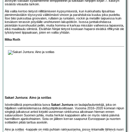
avosylin vastaan sydämiemme temppeleihin ja tutkitaan Ninjojen kirjan 7. käskyn
sisäistä viisautta tarkoin.
Älä valita kertoo tietysti nillittämiseen kypsymisestä, kun kukkahattu lipsahtaa
pienimmästäkin töyssystä välittömästi vinoon ja parahduksia kuuluu joka puolelta.
Itse biisi puksuttaa groovaten, rullaten ja runtaten, rockin ja metallin taipuessa kuin
kesäisen terassin pöydälle unohtuneen lakupötkön. Isossa junttakohdassa
pistetään kuorohuudot peliin, mutta homma ei karkaa missään vaiheessa lapasesta,
eikä maalitaulu silmistä. Eiväthän Ninjat tietysti koskaan haparoi eivätkä riffikynät ole
tylsistyneet tippaakaan, joten en valita yhtään.
Mika Roth
Sakari Juntura: Aino ja sotilas
Iskelmällistä popmusiikkia luova
Sakari Juntura
on laulaja/lauluntekijä, joka on
hiljalleen valmistelemassa debyyttipitkäsoittoaan. Vuosina 2016–2020 komean nipun
singlejä julkaissut artisti kirjoitti uusimman sinkkunsa aikoinaan hieman ennen
satavuotisen Suomen juhlia, mutta herkän kappaleen aihe on myös näinä päivinä
harmillisen ajankohtainen. Sota on jälleen kerran saapunut Eurooppaan ja nuorten
sotilaiden pitää tarttua aseisiin.
Aino ja sotilas -kappale on mitä puhtain rakkaustarina, jossa rintamalle lähtevä nuori