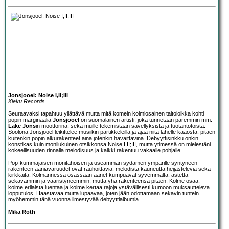
Jonsjooel: Noise I,II;III
Kieku Records
Seuraavaksi tapahtuu yllättävä mutta mitä komein kolmiosainen taitoloikka kohti
popin marginaalia
Jonsjooel
on suomalainen artisti, joka tunnetaan paremmin mm.
Lake Jons
in moottorina, sekä muille tekemistään sävellyksistä ja tuotantotöistä.
Soolona Jonsjooel leikittelee musiikin partikkeleilla ja ajaa niitä lähelle kaaosta, pitäen
kuitenkin popin alkurakenteet aina jotenkin havaittavina. Debyyttisinkku onkin
konstikas kuin monilukuinen otsikkonsa Noise I,II;III, mutta ytimessä on mielestäni
kokeellisuuden rinnalla melodisuus ja kaikki rakentuu vakaalle pohjalle.
Pop-kummajaisen monitahoisen ja useamman sydämen ympärille syntyneen
rakenteen ääniavaruudet ovat rauhoittavia, melodista kauneutta heijastelevia sekä
kirkkaita. Kolmannessa osassaan äänet kumpuavat syvemmältä, astetta
sekavammin ja vääristyneemmin, mutta yhä rakenteensa pitäen. Kolme osaa,
kolme erilaista luentaa ja kolme kertaa rajoja ystävällisesti kumoon muksautteleva
lopputulos. Haastavaa mutta lupaavaa, joten jään odottamaan sekavin tuntein
myöhemmin tänä vuonna ilmestyvää debyyttialbumia.
Mika Roth