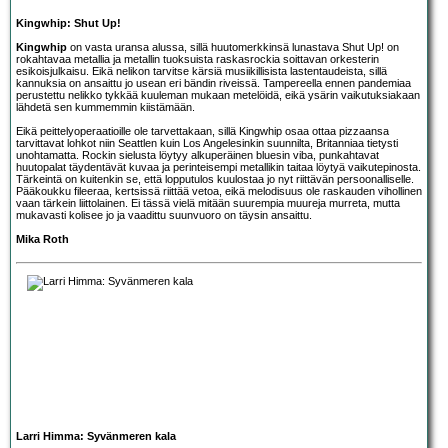
Kingwhip: Shut Up!
Kingwhip
on vasta uransa alussa, sillä huutomerkkinsä lunastava Shut Up! on
rokahtavaa metallia ja metallin tuoksuista raskasrockia soittavan orkesterin
esikoisjulkaisu. Eikä nelikon tarvitse kärsiä musiikillisista lastentaudeista, sillä
kannuksia on ansaittu jo usean eri bändin riveissä. Tampereella ennen pandemiaa
perustettu nelikko tykkää kuuleman mukaan metelöidä, eikä ysärin vaikutuksiakaan
lähdetä sen kummemmin kiistämään.
Eikä peittelyoperaatioille ole tarvettakaan, sillä Kingwhip osaa ottaa pizzaansa
tarvittavat lohkot niin Seattlen kuin Los Angelesinkin suunnilta, Britanniaa tietysti
unohtamatta. Rockin sielusta löytyy alkuperäinen bluesin viba, punkahtavat
huutopalat täydentävät kuvaa ja perinteisempi metallikin taitaa löytyä vaikutepinosta.
Tärkeintä on kuitenkin se, että lopputulos kuulostaa jo nyt riittävän persoonalliselle.
Pääkoukku fileeraa, kertsissä riittää vetoa, eikä melodisuus ole raskauden vihollinen
vaan tärkein liittolainen. Ei tässä vielä mitään suurempia muureja murreta, mutta
mukavasti kolisee jo ja vaadittu suunvuoro on täysin ansaittu.
Mika Roth
Larri Himma: Syvänmeren kala