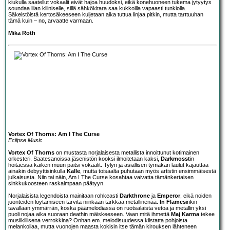
kiukulla saatellut vokaalit eivät hajoa huudoksi, eikä konehuoneen tukema jytyytys
soundaa liian kliiniselle, sillä sähkökitara saa kukkoilla vapaasti tunkiolla.
Säkeistöistä kertosäkeeseen kuljetaan aika tuttua linjaa pitkin, mutta tarttuuhan
tämä kuin – no, arvaatte varmaan.
Mika Roth
Vortex Of Thorns: Am I The Curse
Eclipse Music
Vortex Of Thorns
on mustasta norjalaisesta metallista innoittunut kotimainen
orkesteri. Saatesanoissa jäsenistön kooksi ilmoitetaan kaksi,
Darkmosst
in
hoitaessa kaiken muun paitsi vokaalit. Tylyn ja asiallisen tymäkän laulut kajauttaa
ainakin debyyttisinkulla
Kalle
, mutta toisaalta puhutaan myös artistin ensimmäisestä
julkaisusta. Niin tai näin, Am I The Curse kosahtaa vaivatta tämänkertaisen
sinkkukoosteen raskaimpaan päätyyn.
Norjalaisista legendoista mainitaan rohkeasti
Darkthrone
ja
Emperor
, eikä noiden
juonteiden löytämiseen tarvita niinkään tarkkaa metallinenää.
In Flames
inkin
tavallaan ymmärrän, koska päämelodiassa on ruotsalaista vetoa ja metallin yksi
puoli nojaa aika suoraan deathin mäiskeeseen. Vaan mitä ihmettä
Maj Karma
tekee
musiikillisena verrokkina? Onhan em. melodisuudessa kiistatta pohjoista
melankoliaa, mutta vuonojen maasta kokisin itse tämän kirouksen lähteneen