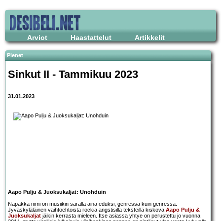
Arviot
Haastattelut
Artikkelit
Pienet
Sinkut II - Tammikuu 2023
31.01.2023
Aapo Pulju & Juoksukaljat: Unohduin
Napakka nimi on musiikin saralla aina eduksi, genressä kuin genressä.
Jyväskyläläinen vaihtoehtoista rockia angstisilla teksteillä kiskova
Aapo Pulju &
Juoksukaljat
jäikin kerrasta mieleen. Itse asiassa yhtye on perustettu jo vuonna