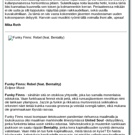
kullanpunaisessa horisontissa pitäen. Sulatelkaapa noita lauseita hetki, koska tämä
biisi kannattaa kuunnella sen toisen ja kolmannenkin kerran. Periaatteessa mikään
ei ole uutta ja silti lopputulos räjäyttää pään raikkaudellaan, sekä uusilla
kuvakulmillaan. Ja tämä on siis vasta kokeneiden jäsenten muodostaman uuden
kokoonpanon debyytti. Harvoin uusi musiikki ryömii tällä voimalla ihoni alle, upeaa!
Mika Roth
Funky Finns: Rebel (feat. Bentality)
Eclipse Music
Funky Finns
- siinähän sitä on otsikkoa yhtyeelle, joka luo samalla monenlaisia
odotuksia. Vaan funkkaavat fennot eivät petä, eikä runsasjäsenisen revohkan nimi
ole lainkaan yliampuva. Jazzin ja funkin ja rikkaissa murtovesissä seikkaileva
orkesteri näet tietää kuinka ruuvata groovea ja veistää svengiä taiten, eikä mukana
ole grammaakaan löysää rasvaa.
Funky Finns nousi isompaan tietoisuuteen pandemian riehuessa maailmalla ja
toukokuussa olisi maailman markkinoille ilmestymässä
United Soul
-debyyttilevy,
jonka funkeinta laitaa uusin sinkku edustaa. Vahvistukseksi jo muutenkin sankkaan
joukkoon on saatu räppäri
Bentality
, jonka kera kapinallisuuden syvintä olemusta
valotetaan. Vaan mitä on tuo funk-kapinallisuus, mistä tässä on kyse? En haista
iskulauseita, kehotuksia barrikadeille noususta, tai mistään vallankumouksellisesta.