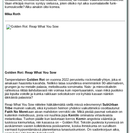
Vaan ehkäpä murros syntyy sielussa, joten olisiko nyt aika suomalaiselle funk-
kumoukselle? Alku ainakin olisi komea.
Mika Roth
Golden Rot: Reap What You Sow
Tamperelainen
Golden Rot
on vuonna 2022 perustettu rockmetalli-yhtye, joka ei
ainakaan haasteita kavahda. Nelikko lataa soundiinsa enemmänkin 90-alternativen,
grungen ja nu-metalin palasia, melodisuutta sorsimatta. Nais- ja miesvokalistin
rahkeissa riittää ilahduttavasti niin voimaa kuin repertuaariakin, vaan mikä puolisko
jää lopulta voitolle ja kuinka raikkaan sekoituksen voi kyhätä kasaan näinkin
iäkkäistä palasista?
Reap What You Sow niittelee häikäilemättä siellä missä edesmennyt
SubUrban
Tribe
muinoin vaikutti, eikä kyseisen heimon yhdeksi vaikuttimeksi osoittautunut
Faith No More
kaan aivan mahdoton verrokki ole. Mikä pistää pasmat sekaisin on
kuitenkin melodisuus, josta voi nuuhkia jopa
Kent
ille ominaista virtaviivaista
melankoliaa. Tuohon päälle kun lasketaan kerros
Korn
in angstista vääntöä ja
tuskissa kiemurtelua, niin kasassa on – Golden Rot. Tekstin puolesta kyseessä on
avokämmen vasten kollektiivista poskeamme, koska ihmiskunta on surullisen
varmasti kypsentämässä planeettansa lunastuskuntoon. On sadonkorjuun aika,
vaan kuka sitä lopulta halusikaan?