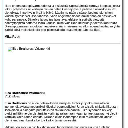
Ilkee on omasta epävarmuudesta ja sisäisistä kapinaäänistä kertova kappale, jonka
teksti paljastaa itse kertojan olevan pahin kiusaajansa. Epäillessäsi kaikkia muita,
olet oikeasti itse hyvin ilkeä ja ikävä, käytiin ne pään sisäiset keskustelut sitten
kuinka syvällä sielussa tahansa. Vaan ongelman tiedostaminenhan on ensi askel
kohti parempaa. Sävellys ja sovitus jalostavat elektronisesti sävytetystä
pehmytpopista hattaraa isolla kädellä, mikä vain lisää musiikin ja tekstin kontrastia.
Dreampopmainen muoto ja haaveilevat äänimaisemat ovatkin upeaa kuultavaa yhtä
kaikki, eikä melankoliselle pop-pienokaiselle osaa mitenkään olla ilkeä.
Mika Roth
Elsa Brotherus: Valomerkki
VILD Music
Elsa Brotherus
on nuori helsinkiläinen laulaja/lauluntekijä, jonka musiikki on
luonnehdittavissa moderniksi, öiseksi popmusiikiksi. Uran toisella sinkulla liikutaan
ikiaikaisen ja aina yhtä puhuttelevan rakkauden äärellä. Eikä sydämen liekkejä
pyritä millään tavoin pistämään kuriin tai rajaamaan, vaan tunteet saavat nyt viedä
kertojaa koko rahan edestä. Mikään ei ole ihanampaa kuin rakkaimman lähellä
oleminen, vaan kuinka kertoa kaikki tämä tuoreesti?
Valomerkki sijoittuu niin tekstinsä kuin tunnelmiensakin puolesta yön tunteihin,