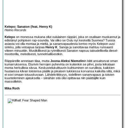
Kelepo: Sanaton (feat. Henry K)
Heimo Records
Kelepo
on monessa mukana ollut oululainen räppäri, joka on osaltaan muokannut ja
edistänyt pohjoisen rap-soundia. Vai oliko se Oulu nyt keskellä Suomea? Tuosta
asiasta voi olla montaa ja mieltä, ja sananvapaudesta kertoo myös Kelepon uusi
sinkku, jolla vetoapua tarjoaa
Henry K
. Sanoja ja sanottavaa mahtuu runsaasti
viiteen minuuttiin. Musiikillisesti ja rytmillisesti Sanaton napsuu taloudellisella diesel-
moottorilla, melodisesti, tunnelmallisestikin.
Räppäreille annetaan tilaa, mutta
Joona-Aleksi Niemelin
in biitit ansaitsevat oman
kumarruksensa. Eturivin herrojen puhevirta on kuitenkin se pihvi, josta leikataan
monta herkullista siivua. Keskustelukulttuurin kuihtuminen on surullista, kaikkien
huutaessa kilvan toistensa päälle ja jokaisen tukkiessa korvansa kaikelta siltä, mikä
ei sovi omaan totuuskuvaan. Lähdekriittisyys, todellinen sananvapaus ja toisten
kuunteleminen ajatuksella – siinähän sitä olisi opittavaa niin päättäjille kuin
massoillekin.
Mika Roth