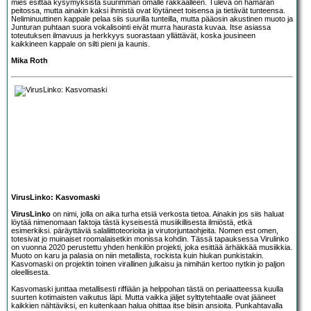
mies esittää kysymyksistä suurimman omalle rakkaalleen. Tuleva on hämärän
peitossa, mutta ainakin kaksi ihmistä ovat löytäneet toisensa ja tietävät tunteensa.
Neliminuuttinen kappale pelaa siis suurilla tunteilla, mutta pääosin akustinen muoto ja
Junturan puhtaan suora vokalisointi eivät murra haurasta kuvaa. Itse asiassa
toteutuksen ilmavuus ja herkkyys suorastaan yllättävät, koska jousineen
kaikkineen kappale on silti pieni ja kaunis.
Mika Roth
VirusLinko: Kasvomaski
VirusLinko
on nimi, jolla on aika turha etsiä verkosta tietoa. Ainakin jos siis haluat
löytää nimenomaan faktoja tästä kyseisestä musiikillisesta ilmiöstä, etkä
esimerkiksi. päräyttäviä salaliittoteorioita ja virutorjuntaohjeita. Nomen est omen,
totesivat jo muinaiset roomalaisetkin monissa kohdin. Tässä tapauksessa Virulinko
on vuonna 2020 perustettu yhden henkilön projekti, joka esittää ärhäkkää musiikkia.
Muoto on karu ja palasia on niin metallista, rockista kuin hiukan punkistakin.
Kasvomaski on projektin toinen virallinen julkaisu ja nimihän kertoo nytkin jo paljon
oleellisesta.
Kasvomaski junttaa metallisesti riffiään ja helppohan tästä on periaatteessa kuulla
suurten kotimaisten vaikutus läpi. Mutta vaikka jäljet sylttytehtaalle ovat jääneet
kaikkien nähtäviksi, en kuitenkaan halua ohittaa itse biisin ansioita. Punkahtavalla