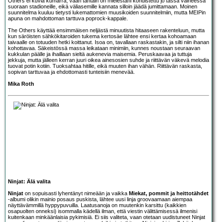
Others ei kuvia kumarra, vaan tähtäin on mielestäni kohdistettu jo tässä vaiheessa
suoraan stadioneille, eikä väliasemille kannata silloin jäädä jumittamaan. Moinen
suunnitelma kuuluu tietysti lukemattomien muusikoiden suunnitelmiin, mutta MEIPin
apuna on mahdottoman tarttuva poprock-kappale.
The Others käyttää ensimmäisen neljästä minuutista hitaaseen rakenteluun, mutta
kun säröisten sähkökitaroiden tukema kertosäe lähtee ensi kertaa kohoamaan
taivaalle on totuuden hetki koittanut. Isoa on, tavallaan raskastakin, ja silti niin ihanan
kohottavaa. Säkeistössä massa leikataan minimiin, kunnes noustaan seuraavan
kukkulan päälle ja ihaillaan sieltä aukenevia maisemia. Peruskaavaa ja tuttuja
jekkuja, mutta jälleen kerran juuri oikea ainesosien suhde ja riittävän väkevä melodia
tuovat potin kotiin. Tuoksahtaa hitille, eikä muuten ihan vähän. Riittävän raskasta,
sopivan tarttuvaa ja ehdottomasti tunteisiin menevää.
Mika Roth
Ninjat: Älä valita
Ninjat
on sopuisasti lyhentänyt nimeään ja vaikka
Miekat, pommit ja heittotähdet
-albumi olikin mainio posaus puskista, lähtee uusi linja groovaamaan aiempaa
näyttävämmillä hyppypuvuilla. Laatusanoja on muutenkin karsittu (kaikkien
osapuolten onneksi) isommalla kädellä ilman, että viestin välittämisessä ilmenisi
kuitenkaan minkäänlaisia pykimisiä. Ei siis valiteta, vaan otetaan uudistuneet Ninjat