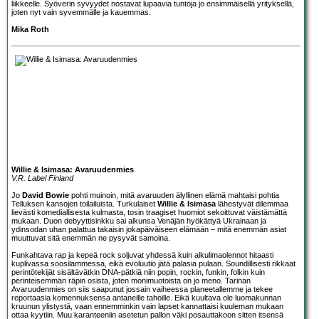
liikkeelle. Syöverin syvyydet nostavat lupaavia tuntoja jo ensimmäisellä yrityksellä,
joten nyt vain syvemmälle ja kauemmas.
Mika Roth
Willie & Isimasa: Avaruudenmies
V.R. Label Finland
Jo
David Bowie
pohti muinoin, mitä avaruuden älyllinen elämä mahtaisi pohtia
Telluksen kansojen toilailuista. Turkulaiset
Willie & Isimasa
lähestyvät dilemmaa
lievästi komediallisesta kulmasta, tosin traagiset huomiot sekoittuvat väistämättä
mukaan. Duon debyyttisinkku sai alkunsa Venäjän hyökättyä Ukrainaan ja
ydinsodan uhan palattua takaisin jokapäiväiseen elämään – mitä enemmän asiat
muuttuvat sitä enemmän ne pysyvät samoina.
Funkahtava rap ja kepeä rock soljuvat yhdessä kuin alkulimaolennot hitaasti
kuplivassa soosilammessa, eikä evoluutio jätä palasia pulaan. Soundillisesti rikkaat
perintötekijät sisältävätkin DNA-pätkiä niin popin, rockin, funkin, folkin kuin
perinteisemmän räpin osista, joten monimuotoista on jo meno. Tarinan
Avaruudenmies on siis saapunut jossain vaiheessa planeetallemme ja tekee
reportaasia komennuksensa antaneille tahoille. Eikä kuultava ole luomakunnan
kruunun ylistystä, vaan ennemminkin vain lapset kannattaisi kuuleman mukaan
ottaa kyytiin. Muu karanteeniin asetetun pallon väki posauttakoon sitten itsensä