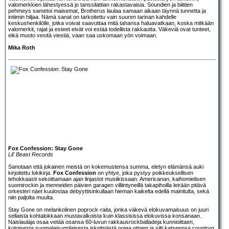
valomerkkien lähestyessä jo tanssilattian rakastavaisia. Soundien ja biittien
pehmeys sametoi maisemat, Brotherus laulaa samaan aikaan täynnä tunnetta ja
intiimin hiljaa. Nämä sanat on tarkoitettu vain suuren tarinan kahdelle
keskushenkilölle, jotka voivat saavuttaa mitä tahansa haluavatkaan, koska mitkään
valomerkit, rajat ja esteet eivät voi estää todellista rakkautta. Väkeviä ovat tunteet,
eikä muoto vesitä viestiä, vaan saa uskomaan yön voimaan.
Mika Roth
Fox Confession: Stay Gone
Lil' Beast Records
Sanotaan että jokainen meistä on kokemustensa summa, eletyn elämänsä auki
kirjoitettu lokikirja.
Fox Confession
on yhtye, joka pystyy poikkeuksellisen
tehokkaasti sekoittamaan ajan linjastot musiikissaan. Americanan, kaihomielisen
suomirockin ja menneiden päivien garagen villiintyneillä takapihoilla leirään pitävä
orkesteri näet kuulostaa debyyttisinkullaan hieman kaikelta edellä mainitulta, sekä
niin paljolta muulta.
Stay Gone on melankolinen poprock-raita, jonka väkevä elokuvamaisuus on juuri
sellaista kohtalokkaan mustavalkoista kuin klassisissa elokuvissa konsanaan.
Naislaulaja osaa vetää osansa 60-luvun rakkausrockballadeja kunnioittaen,
kotoisesta suomalaisugrilaisesta iskelmästä nojaa ottaen ja silti katseensa countryn