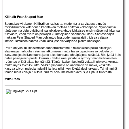
Killhall: Fear Shaped Man
Suomalais-virolainen
Killhall
on raskasta, modernia ja tarvittaessa myös
melodisuuteen katseensa kääntävää metallia soittava kokoonpano. Myöhemmin
tänä vuonna debyyttialbuminsa julkaiseva yhtye lohkaisee ensimmäisen sinkkunsa
tulevasta, vaan mistä on pelkojen kummajainen saanut alkunsa? Saatesanojen
mukaan Fear Shaped Man pohjautuu lapsuuden painajaisiin, joissa valtava
ihmissusimainen hahmo vaani aina jossain varjoissa pientä uneksijaa.
Pelko on yksi muinaisimmista tunnetiloistamme. Oikeanlainen pelko piti eläjän
elävänä ja mahdollisti elämän jatkumisen, mutta tässä tapauksessa pelosta on
kasvanut jotain liian suurta ja se tulee kohdata, ehkäpä jopa selättää. Biisi jyrää kuin
pahin painajainen päälle, kitarariffi taklaa ilmat pihalle ja rytmiryhmän hellittämätön
ryöpytys ei jätä aikaa hengähtää. Tämän kaiken keskellä vokaalit uhkuvat voimaa,
mutta myös toiveikkuutta. Vaikka ympäristö on äärimmäisen raaka, keskeltä
kasvaa toivon melodian pieni linja, jota pitkin voit löytää tiesi turvaan. Tai niin minä
tämän biisin koin ja tulkitsin. Niin tai näin, melkoinen avaus ja lupaus tulevasta.
Mika Roth