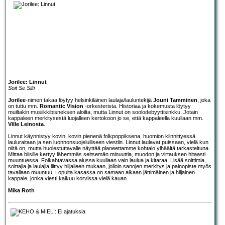
Jorilee: Linnut
Soit Se Silti
Jorilee
-nimen takaa löytyy helsinkiläinen laulaja/lauluntekijä
Jouni Tamminen
, joka
on tuttu mm.
Romantic Vision
-orkesterista. Historiaa ja kokemusta löytyy
muiltakin musiikkibisneksen aloilta, mutta Linnut on soolodebyyttisinkku. Jotain
kappaleen merkitysestä luojalleen kertokoon jo se, että kappaleella kuullaan mm.
Ville Leinosta
.
Linnut käynnistyy kovin, kovin pienenä folkpoppiksena, huomion kiinnittyessä
lauluraitaan ja sen luonnonsuojelulliseen viestiin. Linnut laulavat puissaan, vielä kun
niitä on, mutta huolestuttavalle näyttää planeettamme kohtalo ylhäältä tarkasteltuna.
Mittaa biisille kertyy lähemmäs seitsemän minuuttia, muodon ja virtauksen hitaasti
muuntuessa. Folkahtavassa alussa kuullaan vain laulua ja kitaraa. Lisää soittimia,
soittajia ja laulajia liittyy hiljalleen mukaan, jolloin sanojen merkitys ja painopiste myös
tavallaan muuntuu. Lopulta kasassa on samaan aikaan jättimäinen ja hiljainen
kappale, jonka viesti kaikuu korvissa vielä kauan.
Mika Roth