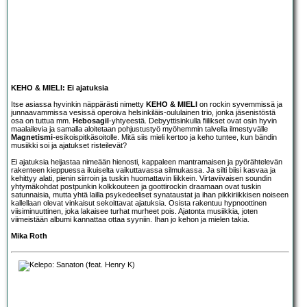
KEHO & MIELI: Ei ajatuksia
Itse asiassa hyvinkin näppärästi nimetty
KEHO & MIELI
on rockin syvemmissä ja
junnaavammissa vesissä operoiva helsinkiläis-oululainen trio, jonka jäsenistöstä
osa on tuttua mm.
Hebosagil
-yhtyeestä. Debyyttisinkulla fiilikset ovat osin hyvin
maalailevia ja samalla aloitetaan pohjustustyö myöhemmin talvella ilmestyvälle
Magnetismi
-esikoispitkäsoitolle. Mitä siis mieli kertoo ja keho tuntee, kun bändin
musiikki soi ja ajatukset risteilevät?
Ei ajatuksia heijastaa nimeään hienosti, kappaleen mantramaisen ja pyörähtelevän
rakenteen kieppuessa ikuiselta vaikuttavassa silmukassa. Ja silti biisi kasvaa ja
kehittyy alati, pienin siirroin ja tuskin huomattavin liikkein. Virtaviivaisen soundin
yhtymäkohdat postpunkin kolkkouteen ja goottirockin draamaan ovat tuskin
satunnaisia, mutta yhtä lailla psykedeeliset synataustat ja ihan pikkiriikkisen noiseen
kallellaan olevat vinkaisut sekoittavat ajatuksia. Osista rakentuu hypnoottinen
viisiminuuttinen, joka lakaisee turhat murheet pois. Ajatonta musiikkia, joten
viimeistään albumi kannattaa ottaa syyniin. Ihan jo kehon ja mielen takia.
Mika Roth