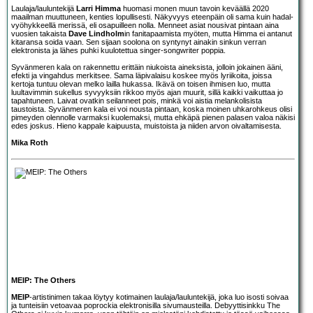
Laulaja/lauluntekijä
Larri Himma
huomasi monen muun tavoin keväällä 2020
maailman muuttuneen, kenties lopullisesti. Näkyvyys eteenpäin oli sama kuin hadal-
vyöhykkeellä merissä, eli osapuilleen nolla. Menneet asiat nousivat pintaan aina
vuosien takaista
Dave Lindholm
in fanitapaamista myöten, mutta Himma ei antanut
kitaransa soida vaan. Sen sijaan soolona on syntynyt ainakin sinkun verran
elektronista ja lähes puhki kuulotettua singer-songwriter poppia.
Syvänmeren kala on rakennettu erittäin niukoista aineksista, jolloin jokainen ääni,
efekti ja vingahdus merkitsee. Sama läpivalaisu koskee myös lyriikoita, joissa
kertoja tuntuu olevan melko lailla hukassa. Ikävä on toisen ihmisen luo, mutta
luultavimmin sukellus syvyyksiin rikkoo myös ajan muurit, sillä kaikki vaikuttaa jo
tapahtuneen. Laivat ovatkin seilanneet pois, minkä voi aistia melankolisista
taustoista. Syvänmeren kala ei voi nousta pintaan, koska moinen uhkarohkeus olisi
pimeyden olennolle varmaksi kuolemaksi, mutta ehkäpä pienen palasen valoa näkisi
edes joskus. Hieno kappale kaipuusta, muistoista ja niiden arvon oivaltamisesta.
Mika Roth
MEIP: The Others
MEIP
-artistinimen takaa löytyy kotimainen laulaja/lauluntekijä, joka luo isosti soivaa
ja tunteisiin vetoavaa poprockia elektronisilla sivumausteilla. Debyyttisinkku The