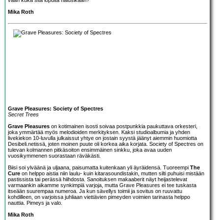
Mika Roth
Grave Pleasures: Society of Spectres
Secret Trees
Grave Pleasures
on kotimainen isosti soivaa postpunkkia paukuttava orkesteri,
joka ymmärtää myös melodioiden merkityksen. Kaksi studioalbumia ja yhden
livekiekon 10-luvulla julkaissut yhtye on jostain syystä jäänyt aiemmin huomiotta
Desibeli.netissä, joten moinen puute oli korkea aika korjata. Society of Spectres on
tulevan kolmannen pitkäsoiton ensimmäinen sinkku, joka avaa uuden
vuosikymmenen suorastaan räväkästi.
Biisi soi ylväänä ja uljaana, paisumatta kuitenkaan yli äyräidensä. Tuoreempi
The
Cure
on helppo aistia niin laulu- kuin kitarasoundistakin, mutten silti puhuisi mistään
pastissista tai perässä hiihdosta. Sanoituksen makaaberit näyt heijastelevat
varmaankin aikamme synkimpiä varjoja, mutta Grave Pleasures ei tee tuskasta
itseään suurempaa numeroa. Ja kun sävellys toimii ja sovitus on ruuvattu
kohdilleen, on varjoissa juhliaan viettävien pimeyden voimien tarinasta helppo
nauttia. Pimeys ja valo.
Mika Roth