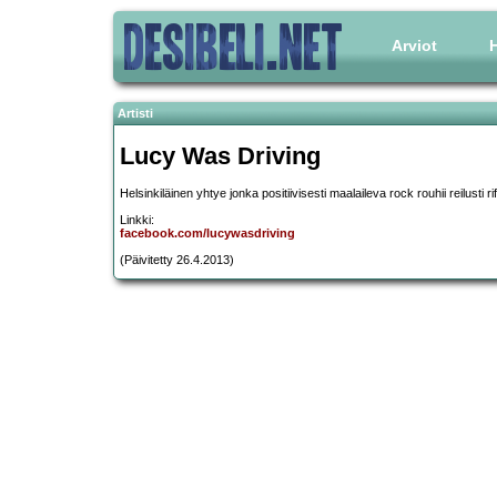
Arviot
H
Artisti
Lucy Was Driving
Helsinkiläinen yhtye jonka positiivisesti maalaileva rock rouhii reilusti ri
Linkki:
facebook.com/lucywasdriving
(Päivitetty 26.4.2013)