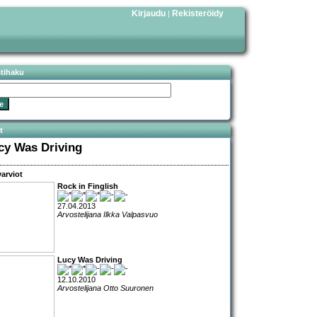
Kirjaudu
Rekisteröidy
|
stihaku
t
cy Was Driving
arviot
Rock in Finglish
27.04.2013
Arvostelijana Ilkka Valpasvuo
Lucy Was Driving
12.10.2010
Arvostelijana Otto Suuronen