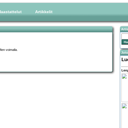
aastattelut
Artikkelit
Arti
ffien voimalla.
Jutu
Lu
Levy