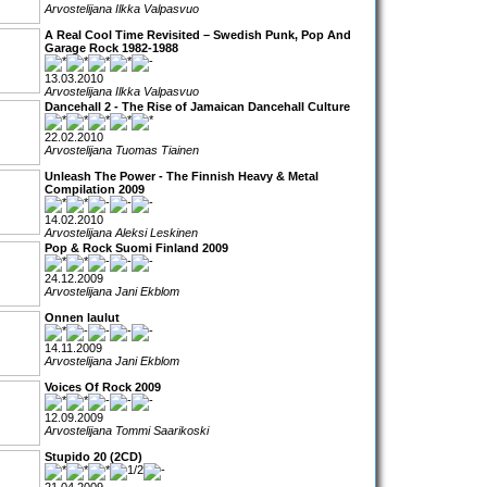
Arvostelijana Ilkka Valpasvuo
A Real Cool Time Revisited – Swedish Punk, Pop And
Garage Rock 1982-1988
13.03.2010
Arvostelijana Ilkka Valpasvuo
Dancehall 2 - The Rise of Jamaican Dancehall Culture
22.02.2010
Arvostelijana Tuomas Tiainen
Unleash The Power - The Finnish Heavy & Metal
Compilation 2009
14.02.2010
Arvostelijana Aleksi Leskinen
Pop & Rock Suomi Finland 2009
24.12.2009
Arvostelijana Jani Ekblom
Onnen laulut
14.11.2009
Arvostelijana Jani Ekblom
Voices Of Rock 2009
12.09.2009
Arvostelijana Tommi Saarikoski
Stupido 20 (2CD)