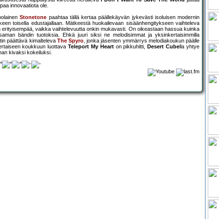
aa innovaatiota ole.
oolainen
Stonetone
paahtaa tällä kertaa päällekäyvän jykevästi isoluisen modernin
tkeen toisella edustajallaan. Mätkeestä huokailevaan sisäänhengitykseen vaihteleva
 erityisempää, vaikka vaihtelevuutta onkin mukavasti. On oikeastaan hassua kuinka
 saman bändin tuotoksia. Ehkä juuri siksi ne melodisimmat ja yksinkertaisimmilla
etin päättävä kimalteleva
The Spyro
, jonka jäsenten ymmärrys melodiakoukun päälle
kertaiseen koukkuun luottava
Teleport My Heart
on pikkuhitti,
Desert Cube
lla yhtye
n kivaksi kokeiluksi.