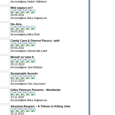
Arvostelijana Heikki Väliniemi
Mitä vapaus on?
26.05.2011
Arvostelijana Ilkka Valpasvuo
Sin-Atra
26.03.2011
Arvostelijana Mika Roth
Candy Cane & Oranssi Pazuzu -split
03.02.2011
Arvostelijana Samuli Ala-Lahti
Monelt ne tulee II
29.12.2010
Arvostelijana Jani Ekblom
Sustainable Sounds
13.12.2010
Arvostelijana Otto Suuronen
Gilles Peterson Presents - Worldwide
23.11.2010
Arvostelijana Ilkka Valpasvuo
Absolute Respect – A Tribute to Killing Joke
20.11.2010