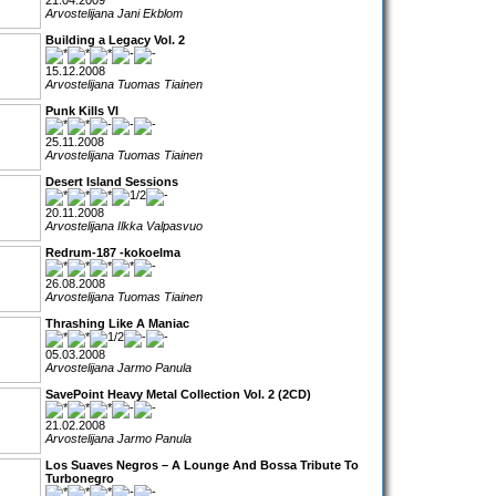
21.04.2009
Arvostelijana Jani Ekblom
Building a Legacy Vol. 2
15.12.2008
Arvostelijana Tuomas Tiainen
Punk Kills VI
25.11.2008
Arvostelijana Tuomas Tiainen
Desert Island Sessions
20.11.2008
Arvostelijana Ilkka Valpasvuo
Redrum-187 -kokoelma
26.08.2008
Arvostelijana Tuomas Tiainen
Thrashing Like A Maniac
05.03.2008
Arvostelijana Jarmo Panula
SavePoint Heavy Metal Collection Vol. 2 (2CD)
21.02.2008
Arvostelijana Jarmo Panula
Los Suaves Negros – A Lounge And Bossa Tribute To
Turbonegro