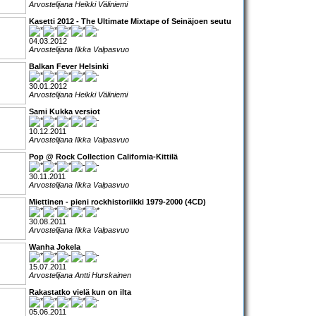
Arvostelijana Heikki Väliniemi
Kasetti 2012 - The Ultimate Mixtape of Seinäjoen seutu
04.03.2012
Arvostelijana Ilkka Valpasvuo
Balkan Fever Helsinki
30.01.2012
Arvostelijana Heikki Väliniemi
Sami Kukka versiot
10.12.2011
Arvostelijana Ilkka Valpasvuo
Pop @ Rock Collection California-Kittilä
30.11.2011
Arvostelijana Ilkka Valpasvuo
Miettinen - pieni rockhistoriikki 1979-2000 (4CD)
30.08.2011
Arvostelijana Ilkka Valpasvuo
Wanha Jokela
15.07.2011
Arvostelijana Antti Hurskainen
Rakastatko vielä kun on ilta
05.06.2011