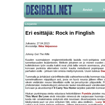
Arviot
H
Levyarvio
Eri esittäjiä: Rock in Finglish
Julkaistu: 27.04.2013
Arvostelija:
Ilkka Valpasvuo
Johnny Get The Rifle
Kuuden suomalaisen englanninkielisellä laululla rock-pohjaista so
tunnettavuuden lisäämiseen. Melkein jokainen on jo monen vuoden aj
kollektiivisen työn osalta kaikki ovat yhtä lailla veturin asemassa, 
korvaan punkista alternative rockin kautta melodisesti popimpaan
parhaiten esille - johtuen toki omista mieltymyksistä. Uusin tulokas
Da
Tummalla ja ärhäkästi säröriffittelevällä vaihtoehtorockilla homman k
tunnelmalliseen näppäilyyn asti, josta on hyvä nousta jälleen riffien a
oikein vieläkään nouse biiseillään esille tai perushyvän yläpuolell
yhdistämään melankolisesti värisevän laulun toiveikkaasti väreilevään 
korvaan ja akustisempi
I´ll Carry You Home
tarjoilee pakettiin komea
Hiukan punkimpaa otetta edustava helsinkiläinen
Fumble
pistelee muk
This Must Be Love
eivät missään nimessä ole sarjassaan huonoja esi
luoda niin omaleimaisia esityksiä että noustaan divarisarjoista isompa
biisikynästä juuri se yksi erityinen hitti, onko aika otollinen...
Lucy W
vaikka tyyli onkin hieman erilainen. Jälleen biisiparista rauhallisempi,