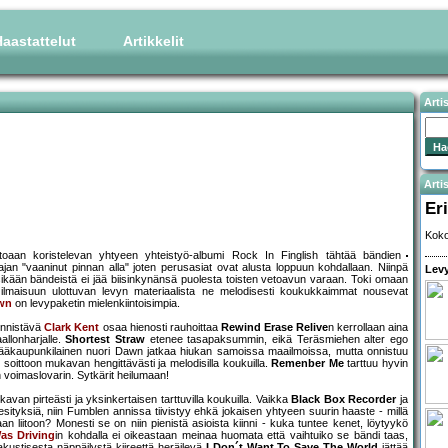
aastattelut
Artikkelit
Arti
Artis
Eri
Koko
ittoaan koristelevan yhtyeen yhteistyö-albumi Rock In Finglish tähtää bändien
an "vaaninut pinnan alla" joten perusasiat ovat alusta loppuun kohdallaan. Niinpä
Levy
yksikään bändeistä ei jää biisinkynänsä puolesta toisten vetoavun varaan. Toki omaan
 ilmaisuun ulottuvan levyn materiaalista ne melodisesti koukukkaimmat nousevat
wn
on levypaketin mielenkiintoisimpia.
äynnistävä
Clark Kent
osaa hienosti rauhoittaa
Rewind Erase Relive
n kerrollaan aina
allonharjalle.
Shortest Straw
etenee tasapaksummin, eikä Teräsmiehen alter ego
e. Pääkaupunkilainen nuori Dawn jatkaa hiukan samoissa maailmoissa, mutta onnistuu
soittoon mukavan hengittävästi ja melodisilla koukuilla.
Remenber Me
tarttuu hyvin
n voimaslovarin. Sytkärit heilumaan!
avan pirteästi ja yksinkertaisen tarttuvilla koukuilla. Vaikka
Black Box Recorder
ja
tyksiä, niin Fumblen annissa tiivistyy ehkä jokaisen yhtyeen suurin haaste - millä
an liitoon? Monesti se on niin pienistä asioista kiinni - kuka tuntee kenet, löytyykö
as Driving
in kohdalla ei oikeastaan meinaa huomata että vaihtuiko se bändi taas,
 akustisesta näppäilystä kiireettä heräilevä
I Don´t Want To Save The World
jättää