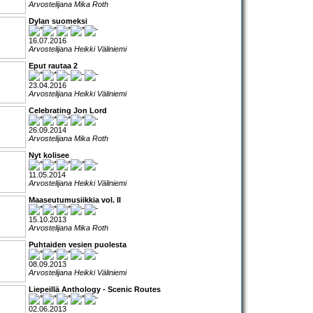
Arvostelijana Mika Roth
Dylan suomeksi
16.07.2016
Arvostelijana Heikki Väliniemi
Eput rautaa 2
23.04.2016
Arvostelijana Heikki Väliniemi
Celebrating Jon Lord
26.09.2014
Arvostelijana Mika Roth
Nyt kolisee
11.05.2014
Arvostelijana Heikki Väliniemi
Maaseutumusiikkia vol. II
15.10.2013
Arvostelijana Mika Roth
Puhtaiden vesien puolesta
08.09.2013
Arvostelijana Heikki Väliniemi
Liepeillä Anthology - Scenic Routes
02.06.2013