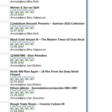
Arvostelijana Mika Roth
Merries & Sur-rur Split
20.10.2010
Arvostelijana Ilkka Valpasvuo
Cymbidium Records Presents – Summer 2010 Collection
11.07.2010
Arvostelijana Mika Roth
Black Gold Volume III – The Modern Times Of Oulu Rock
12.06.2010
Arvostelijana Ilkka Valpasvuo
1234567890 - Elvis Remakes
18.05.2010
Arvostelijana Jani Ekblom
North Will Rise Again ‒ 18 Hits From the Deep North
Finland
22.04.2010
Arvostelijana Jani Ekblom
Eilisen jälkeen - Suomalaista postpunkia 1981-1987
21.03.2010
Arvostelijana Otto Suuronen
Rough Trade Shops – Counter Culture 09
17.03.2010