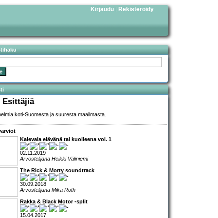
Kirjaudu
Rekisteröidy
|
stihaku
ti
 Esittäjiä
elmia koti-Suomesta ja suuresta maailmasta.
arviot
Kalevala elävänä tai kuolleena vol. 1
02.11.2019
Arvostelijana Heikki Väliniemi
The Rick & Morty soundtrack
30.09.2018
Arvostelijana Mika Roth
Rakka & Black Motor -split
15.04.2017