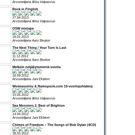
Arvostelijana Ilkka Valpasvuo
Rock in Finglish
27.04.2013
Arvostelijana Ilkka Valpasvuo
OSW mixtape
19.01.2013
Arvostelijana Aaro Beuker
The Next Thing / Your Turn Is Last
11.12.2012
Arvostelijana Aaro Beuker
Melkein neljäkymmentä vuotta
18.09.2012
Arvostelijana Jani Ekblom
Woimasointu & Ramopunk.com 10-vuotisjuhlalevy
15.05.2012
Arvostelijana Ilkka Valpasvuo
Sea Monsters 2. Best of Brighton
14.04.2012
Arvostelijana Jani Ekblom
Chimes of Freedom – The Songs of Bob Dylan (4CD)
28.03.2012