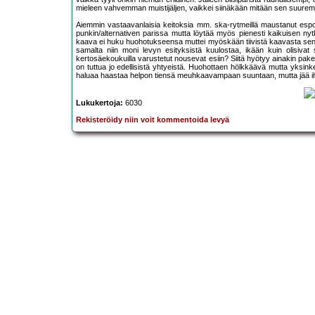
mieleen vahvemman muistijäljen, vaikkei siinäkään mitään sen suuremp
Aiemmin vastaavanlaisia keitoksia mm. ska-rytmeillä maustanut esp
punkin/alternativen parissa mutta löytää myös pienesti kaikuisen ny
kaava ei huku huohotukseensa muttei myöskään tiivistä kaavasta sen
samalta niin moni levyn esityksistä kuulostaa, ikään kuin olisivat
kertosäekoukuilla varustetut nousevat esiin? Siitä hyötyy ainakin pak
on tuttua jo edellisistä yhtyeistä. Huohottaen hölkkäävä mutta yksin
haluaa haastaa helpon tiensä meuhkaavampaan suuntaan, mutta jää iha
Lukukertoja:
6030
Rekisteröidy niin voit kommentoida levyä