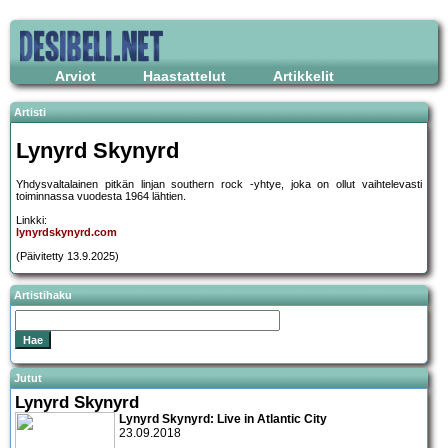
Arviot
Haastattelut
Artikkelit
Artisti
Lynyrd Skynyrd
Yhdysvaltalainen pitkän linjan southern rock -yhtye, joka on ollut vaihtelevasti
toiminnassa vuodesta 1964 lähtien.
Linkki:
lynyrdskynyrd.com
(Päivitetty 13.9.2025)
Artistihaku
Jutut
Lynyrd Skynyrd
Lynyrd Skynyrd: Live in Atlantic City
23.09.2018