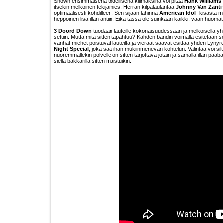
Shown ensimmäisenä todellisena kliimaksina voi pitää
Hank Williams 
itsekin melkoinen tekijämies. Herran kilpalaulantaa
Johnny Van Zant
i
optimaalisesti kohdilleen. Sen sijaan lähinnä
American Idol
-kisasta mu
heppoinen lisä illan antiin. Eikä tässä ole suinkaan kaikki, vaan huom
3 Doord Down
tuodaan lauteille kokonaisuudessaan ja melkoisella yht
settiin. Mutta mitä sitten tapahtuu? Kahden bändin voimalla esitetään se 
vanhat miehet poistuvat lauteilta ja vieraat saavat esittää yhden Lyny
Night Special
, joka saa ihan mukiinmenevän kohtelun. Valintaa voi silti
nuoremmallekin polvelle on sitten tarjottava jotain ja samalla illan pä
siellä bäkkärillä sitten maistuikin.