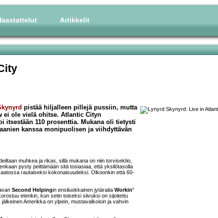
aastattelut
Artikkelit
City
Skynyrd
pistää hiljalleen pillejä pussiin, mutta
ei ole vielä ohitse. Atlantic Cityn
 itsestään 110 prosenttia. Mukana oli tietysti
eraanien kanssa monipuolisen ja viihdyttävän
deiltaan muhkea ja rikas, sillä mukana on niin torvisektio,
uitenkaan pysty peittämään sitä tosiasiaa, että yksilötasolla
saatossa rautaiseksi kokonaisuudeksi. Olkoonkin että 60-
ltavan
Second Helping
in ensiluokkainen jytäraita
Workin’
stuu etenkin, kun setin toiseksi siivuksi on sijoitettu
1 jälkeinen Amerikka on ylpein, mustavalkoisin ja vahvin