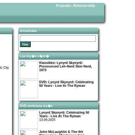
Kirjaudu
Rekisteröidy
|
Artistihaku
Lue my�s n�m�
Klassikko:
Lynyrd Skynyrd:
Pronounced Leh-Nerd Skin-Nerd,
1973
DVD:
Lynyrd Skynyrd: Celebrating
50 Years - Live At The Ryman
DVD-arvioissa my�s
Lynyrd Skynyrd: Celebrating 50
Years - Live At The Ryman
13.09.2025
John McLaughlin & The 4th