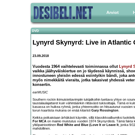
Arviot
H
DVD
Lynyrd Skynyrd: Live in Atlantic 
23.09.2018
Vuodesta 1964 vaihtelevasti toiminnassa ollut
Lynyrd 
vaikka jäähyväiskiertue on jo täydessä käynnissä, show 
innostuneen yleisön edessä esiintyikin bändi, joka antoi
myös nimekkäitä vieraita, jotka takasivat yhdessä vet
konsertin.
earMUSIC
Southern rockin ikimuistettavimpiin tukijalkoihin luettava yhtye on soun
taustalaulajattaret kuin vähintäänkin riittävästi tukisoittajia. Tämä ei k
kasassa on huikea ryhmä, jonka yhteensoitto on hitsautunut vuosien 
luvun kaartista mukana on enää kitaristi
Gary Rossington
.
Keikka potkaistaan ärhäkästi käyntiin, sillä klassikkoalbumiksi luokite
For MCA
on mainio muistutus vuoden 1974 Skynyrdistä. Tämä fakta koro
yltiöpatrioottinen
Red White and Blue (Love It or Leave It
, jonka 9/1
mahdollinen.