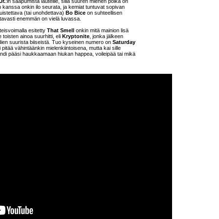
Jr.
:in saapumista lauteille, sillä suuren miehen poika on
n kanssa onkin ilo seurata, ja kemiat tuntuvat sopivan
istettava (tai unohdettava)
Bo Bice
on suhteellisen
attavasti enemmän on vielä luvassa.
eisvoimalla esitetty
That Smell
onkin mitä mainion lisä
toisten ainoa suurhitti, eli
Kryptonite
, jonka jälkeen
rdien suurista biiseistä. Tuo kyseinen numero on
Saturday
 pitää vähintäänkin mielenkiintoisena, mutta kai sille
äbändi pääsi haukkaamaan hiukan happea, voileipää tai mikä