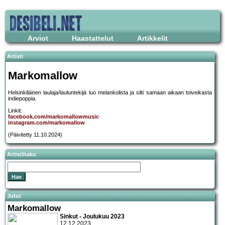
Arviot
Haastattelut
Artikkelit
Artisti
Markomallow
Helsinkiläinen laulaja/lauluntekijä luo melankolista ja silti samaan aikaan toiveikasta
indiepoppia.
Linkit:
facebook.com/markomallowmusic
instagram.com/markomallow
(Päivitetty 11.10.2024)
Artistihaku
Jutut
Markomallow
Sinkut - Joulukuu 2023
12.12.2023