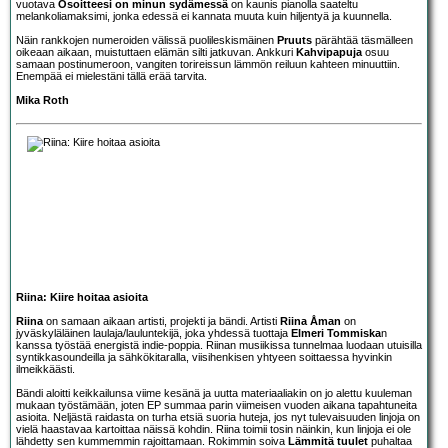
vuotava
Osoitteesi on minun sydämessä
on kaunis pianolla saateltu
melankoliamaksimi, jonka edessä ei kannata muuta kuin hiljentyä ja kuunnella.
Näin rankkojen numeroiden välissä puolileskismäinen
Pruuts
pärähtää täsmälleen
oikeaan aikaan, muistuttaen elämän silti jatkuvan. Ankkuri
Kahvipapuja
osuu
samaan postinumeroon, vangiten torireissun lämmön reiluun kahteen minuuttiin.
Enempää ei mielestäni tällä erää tarvita.
Mika Roth
Riina: Kiire hoitaa asioita
Riina
on samaan aikaan artisti, projekti ja bändi. Artisti
Riina Åman
on
jyväskyläläinen laulaja/lauluntekijä, joka yhdessä tuottaja
Elmeri Tommiska
n
kanssa työstää energistä indie-poppia. Riinan musiikissa tunnelmaa luodaan utuisilla
syntikkasoundeilla ja sähkökitaralla, viisihenkisen yhtyeen soittaessa hyvinkin
ilmeikkäästi.
Bändi aloitti keikkailunsa viime kesänä ja uutta materiaaliakin on jo alettu kuuleman
mukaan työstämään, joten EP summaa parin viimeisen vuoden aikana tapahtuneita
asioita. Neljästä raidasta on turha etsiä suoria huteja, jos nyt tulevaisuuden linjoja on
vielä haastavaa kartoittaa näissä kohdin. Riina toimii tosin näinkin, kun linjoja ei ole
lähdetty sen kummemmin rajoittamaan. Rokimmin soiva
Lämmitä tuulet
puhaltaa