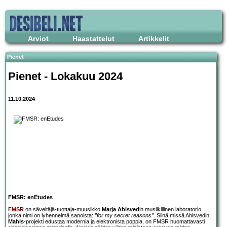
Arviot
Haastattelut
Artikkelit
Pienet
Pienet - Lokakuu 2024
11.10.2024
FMSR: enEtudes
FMSR
on säveltäjä-tuottaja-muusikko
Marja Ahlsved
in musiikillinen laboratorio,
jonka nimi on lyhennelmä sanoista:
”for my secret reasons”
. Siinä missä Ahlsvedin
Mahls
-projekti edustaa modernia ja elektronista poppia, on FMSR huomattavasti