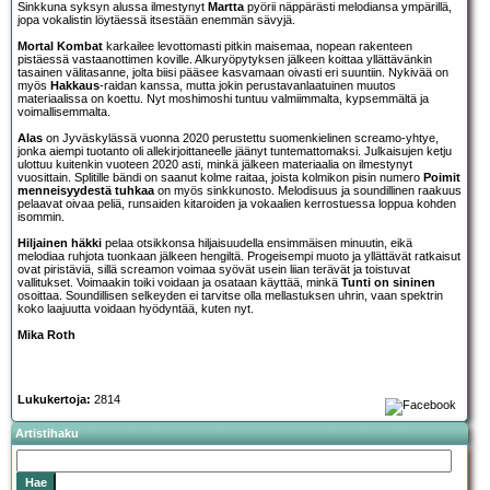
Sinkkuna syksyn alussa ilmestynyt
Martta
pyörii näppärästi melodiansa ympärillä,
jopa vokalistin löytäessä itsestään enemmän sävyjä.
Mortal Kombat
karkailee levottomasti pitkin maisemaa, nopean rakenteen
pistäessä vastaanottimen koville. Alkuryöpytyksen jälkeen koittaa yllättävänkin
tasainen välitasanne, jolta biisi pääsee kasvamaan oivasti eri suuntiin. Nykivää on
myös
Hakkaus
-raidan kanssa, mutta jokin perustavanlaatuinen muutos
materiaalissa on koettu. Nyt moshimoshi tuntuu valmiimmalta, kypsemmältä ja
voimallisemmalta.
Alas
on Jyväskylässä vuonna 2020 perustettu suomenkielinen screamo-yhtye,
jonka aiempi tuotanto oli allekirjoittaneelle jäänyt tuntemattomaksi. Julkaisujen ketju
ulottuu kuitenkin vuoteen 2020 asti, minkä jälkeen materiaalia on ilmestynyt
vuosittain. Splitille bändi on saanut kolme raitaa, joista kolmikon pisin numero
Poimit
menneisyydestä tuhkaa
on myös sinkkunosto. Melodisuus ja soundillinen raakuus
pelaavat oivaa peliä, runsaiden kitaroiden ja vokaalien kerrostuessa loppua kohden
isommin.
Hiljainen häkki
pelaa otsikkonsa hiljaisuudella ensimmäisen minuutin, eikä
melodiaa ruhjota tuonkaan jälkeen hengiltä. Progeisempi muoto ja yllättävät ratkaisut
ovat piristäviä, sillä screamon voimaa syövät usein liian terävät ja toistuvat
vallitukset. Voimaakin toiki voidaan ja osataan käyttää, minkä
Tunti on sininen
osoittaa. Soundillisen selkeyden ei tarvitse olla mellastuksen uhrin, vaan spektrin
koko laajuutta voidaan hyödyntää, kuten nyt.
Mika Roth
Lukukertoja:
2814
Artistihaku