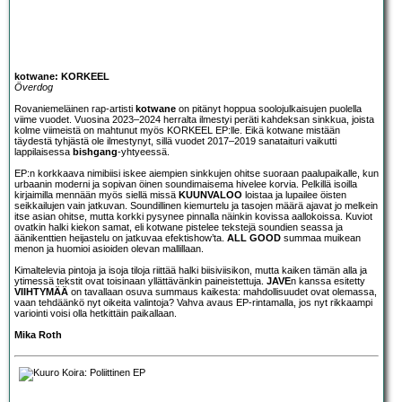
kotwane: KORKEEL
Överdog
Rovaniemeläinen rap-artisti
kotwane
on pitänyt hoppua soolojulkaisujen puolella
viime vuodet. Vuosina 2023–2024 herralta ilmestyi peräti kahdeksan sinkkua, joista
kolme viimeistä on mahtunut myös KORKEEL EP:lle. Eikä kotwane mistään
täydestä tyhjästä ole ilmestynyt, sillä vuodet 2017–2019 sanataituri vaikutti
lappilaisessa
bishgang
-yhtyeessä.
EP:n korkkaava nimibiisi iskee aiempien sinkkujen ohitse suoraan paalupaikalle, kun
urbaanin moderni ja sopivan öinen soundimaisema hivelee korvia. Pelkillä isoilla
kirjaimilla mennään myös siellä missä
KUUNVALOO
loistaa ja lupailee öisten
seikkailujen vain jatkuvan. Soundillinen kiemurtelu ja tasojen määrä ajavat jo melkein
itse asian ohitse, mutta korkki pysynee pinnalla näinkin kovissa aallokoissa. Kuviot
ovatkin halki kiekon samat, eli kotwane pistelee tekstejä soundien seassa ja
äänikenttien heijastelu on jatkuvaa efektishow’ta.
ALL GOOD
summaa muikean
menon ja huomioi asioiden olevan mallillaan.
Kimaltelevia pintoja ja isoja tiloja riittää halki biisiviisikon, mutta kaiken tämän alla ja
ytimessä tekstit ovat toisinaan yllättävänkin paineistettuja.
JAVE
n kanssa esitetty
VIIHTYMÄÄ
on tavallaan osuva summaus kaikesta: mahdollisuudet ovat olemassa,
vaan tehdäänkö nyt oikeita valintoja? Vahva avaus EP-rintamalla, jos nyt rikkaampi
variointi voisi olla hetkittäin paikallaan.
Mika Roth