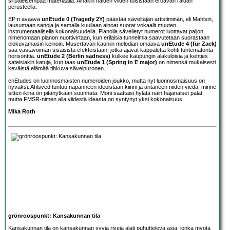
sirpaleisempaa materiaalia. Ainakin näiden viiden toisistaan eroavan raidan
perusteella.
EP:n avaava
unEtude 0 (Tragedy 2Y)
päästää säveltäjän artistiminän, eli Mahlsin,
lausumaan sanoja ja samalla kuullaan ainoat suorat vokaalit muuten
instrumentaalisella kokonaisuudella. Pianolla sävelletyt numerot luottavat paljon
nimenomaan pianon nuottivirtaan, kun erilaisia tunnelmia saavutetaan suorastaan
elokuvamaisin keinoin. Musertavan kauniin melodian omaava
unEtude 4 (für Zack)
saa vastavoiman sisäisistä efekteistään, jotka ajavat kappaletta kohti tuntematonta
horisonttia.
unEtude 2 (Berlin sadness)
kulkee kaupungin alakuloisia ja kenties
sateisiakin katuja, kun taas
unEtude 1 (Spring in E major)
on nimensä mukaisesti
keväistä elämää tihkuva sävelpuronen.
enEtudes on luonnosmaisten numeroiden joukko, mutta nyt luonnosmaisuus on
hyväksi. Ahlsved tuntuu napanneen ideoistaan kiinni ja antaneen niiden viedä, minne
sitten ikinä on pitänytkään suunnata. Moni saattaisi hylätä näin hajanaiset palat,
mutta FMSR-nimen alla viidestä ideasta on syntynyt yksi kokonaisuus.
Mika Roth
grönroospunkt: Kansakunnan tila
Kansakunnan tila on kansakunnan syviä rivejä alati puhutteleva asia, jonka myötä