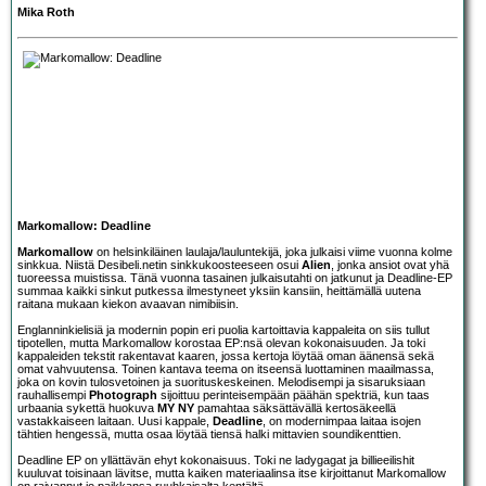
Mika Roth
Markomallow: Deadline
Markomallow
on helsinkiläinen laulaja/lauluntekijä, joka julkaisi viime vuonna kolme
sinkkua. Niistä Desibeli.netin sinkkukoosteeseen osui
Alien
, jonka ansiot ovat yhä
tuoreessa muistissa. Tänä vuonna tasainen julkaisutahti on jatkunut ja Deadline-EP
summaa kaikki sinkut putkessa ilmestyneet yksiin kansiin, heittämällä uutena
raitana mukaan kiekon avaavan nimibiisin.
Englanninkielisiä ja modernin popin eri puolia kartoittavia kappaleita on siis tullut
tipotellen, mutta Markomallow korostaa EP:nsä olevan kokonaisuuden. Ja toki
kappaleiden tekstit rakentavat kaaren, jossa kertoja löytää oman äänensä sekä
omat vahvuutensa. Toinen kantava teema on itseensä luottaminen maailmassa,
joka on kovin tulosvetoinen ja suorituskeskeinen. Melodisempi ja sisaruksiaan
rauhallisempi
Photograph
sijoittuu perinteisempään päähän spektriä, kun taas
urbaania sykettä huokuva
MY NY
pamahtaa säksättävällä kertosäkeellä
vastakkaiseen laitaan. Uusi kappale,
Deadline
, on modernimpaa laitaa isojen
tähtien hengessä, mutta osaa löytää tiensä halki mittavien soundikenttien.
Deadline EP on yllättävän ehyt kokonaisuus. Toki ne ladygagat ja billieeilishit
kuuluvat toisinaan lävitse, mutta kaiken materiaalinsa itse kirjoittanut Markomallow
on raivannut jo paikkansa ruuhkaisalta kentältä.