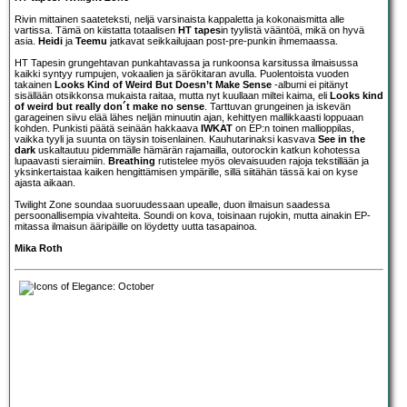
Rivin mittainen saateteksti, neljä varsinaista kappaletta ja kokonaismitta alle
vartissa. Tämä on kiistatta totaalisen
HT tapes
in tyylistä vääntöä, mikä on hyvä
asia.
Heidi
ja
Teemu
jatkavat seikkailujaan post-pre-punkin ihmemaassa.
HT Tapesin grungehtavan punkahtavassa ja runkoonsa karsitussa ilmaisussa
kaikki syntyy rumpujen, vokaalien ja särökitaran avulla. Puolentoista vuoden
takainen
Looks Kind of Weird But Doesn’t Make Sense
-albumi ei pitänyt
sisällään otsikkonsa mukaista raitaa, mutta nyt kuullaan miltei kaima, eli
Looks kind
of weird but really don´t make no sense
. Tarttuvan grungeinen ja iskevän
garageinen siivu elää lähes neljän minuutin ajan, kehittyen mallikkaasti loppuaan
kohden. Punkisti päätä seinään hakkaava
IWKAT
on EP:n toinen mallioppilas,
vaikka tyyli ja suunta on täysin toisenlainen. Kauhutarinaksi kasvava
See in the
dark
uskaltautuu pidemmälle hämärän rajamailla, outorockin katkun kohotessa
lupaavasti sieraimiin.
Breathing
rutistelee myös olevaisuuden rajoja tekstillään ja
yksinkertaistaa kaiken hengittämisen ympärille, sillä siitähän tässä kai on kyse
ajasta aikaan.
Twilight Zone soundaa suoruudessaan upealle, duon ilmaisun saadessa
persoonallisempia vivahteita. Soundi on kova, toisinaan rujokin, mutta ainakin EP-
mitassa ilmaisun ääripäille on löydetty uutta tasapainoa.
Mika Roth