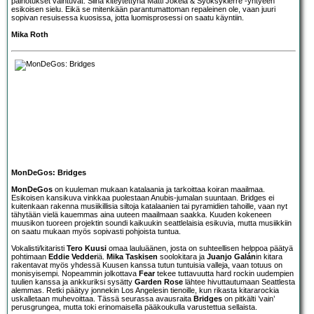
painotukset vaihtuvat. Siinä kiteytettynä Matti Jokela & Syöksykierre -yhtyeen
esikoisen sielu. Eikä se mitenkään parantumattoman repaleinen ole, vaan juuri
sopivan resuisessa kuosissa, jotta luomisprosessi on saatu käyntiin.
Mika Roth
MonDeGos: Bridges
MonDeGos
on kuuleman mukaan katalaania ja tarkoittaa koiran maailmaa.
Esikoisen kansikuva vinkkaa puolestaan Anubis-jumalan suuntaan. Bridges ei
kuitenkaan rakenna musiikillisia siltoja katalaanien tai pyramidien tahoille, vaan nyt
tähytään vielä kauemmas aina uuteen maailmaan saakka. Kuuden kokeneen
muusikon tuoreen projektin soundi kaikuukin seattlelaisia esikuvia, mutta musiikkiin
on saatu mukaan myös sopivasti pohjoista tuntua.
Vokalisti/kitaristi
Tero Kuusi
omaa lauluäänen, josta on suhteellisen helppoa päätyä
pohtimaan
Eddie Vedder
iä.
Mika Taskisen
soolokitara ja
Juanjo Galán
in kitara
rakentavat myös yhdessä Kuusen kanssa tutun tuntuisia valleja, vaan totuus on
monisyisempi. Nopeammin jolkottava
Fear
tekee tuttavuutta hard rockin uudempien
tuulien kanssa ja ankkuriksi sysätty
Garden Rose
lähtee hivuttautumaan Seattlesta
alemmas. Retki päätyy jonnekin Los Angelesin tienoille, kun rikasta kitararockia
uskalletaan muhevoittaa. Tässä seurassa avausraita
Bridges
on pitkälti ’vain’
perusgrungea, mutta toki erinomaisella pääkoukulla varustettua sellaista.