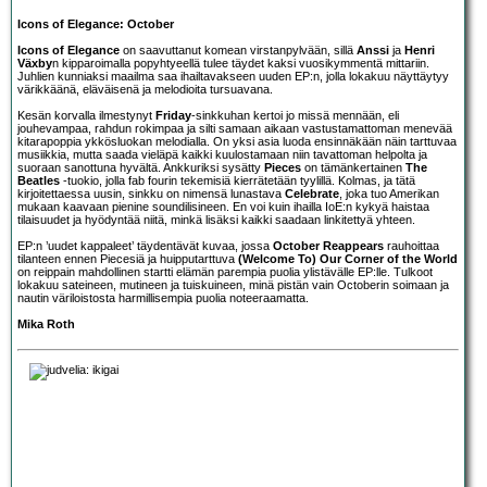
Icons of Elegance: October
Icons of Elegance
on saavuttanut komean virstanpylvään, sillä
Anssi
ja
Henri
Växby
n kipparoimalla popyhtyeellä tulee täydet kaksi vuosikymmentä mittariin.
Juhlien kunniaksi maailma saa ihailtavakseen uuden EP:n, jolla lokakuu näyttäytyy
värikkäänä, eläväisenä ja melodioita tursuavana.
Kesän korvalla ilmestynyt
Friday
-sinkkuhan kertoi jo missä mennään, eli
jouhevampaa, rahdun rokimpaa ja silti samaan aikaan vastustamattoman menevää
kitarapoppia ykkösluokan melodialla. On yksi asia luoda ensinnäkään näin tarttuvaa
musiikkia, mutta saada vieläpä kaikki kuulostamaan niin tavattoman helpolta ja
suoraan sanottuna hyvältä. Ankkuriksi sysätty
Pieces
on tämänkertainen
The
Beatles
-tuokio, jolla fab fourin tekemisiä kierrätetään tyylillä. Kolmas, ja tätä
kirjoitettaessa uusin, sinkku on nimensä lunastava
Celebrate
, joka tuo Amerikan
mukaan kaavaan pienine soundilisineen. En voi kuin ihailla IoE:n kykyä haistaa
tilaisuudet ja hyödyntää niitä, minkä lisäksi kaikki saadaan linkitettyä yhteen.
EP:n ’uudet kappaleet’ täydentävät kuvaa, jossa
October Reappears
rauhoittaa
tilanteen ennen Piecesiä ja huipputarttuva
(Welcome To) Our Corner of the World
on reippain mahdollinen startti elämän parempia puolia ylistävälle EP:lle. Tulkoot
lokakuu sateineen, mutineen ja tuiskuineen, minä pistän vain Octoberin soimaan ja
nautin väriloistosta harmillisempia puolia noteeraamatta.
Mika Roth