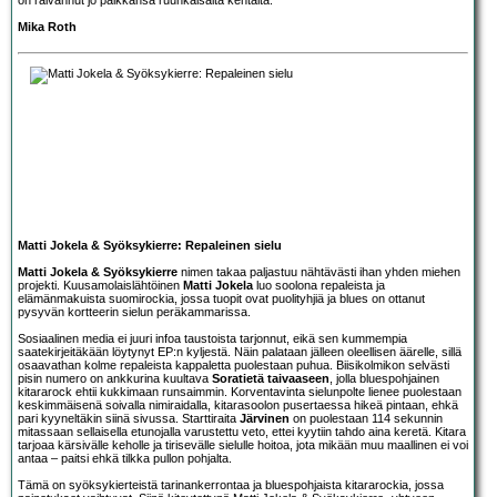
Mika Roth
Matti Jokela & Syöksykierre: Repaleinen sielu
Matti Jokela & Syöksykierre
nimen takaa paljastuu nähtävästi ihan yhden miehen
projekti. Kuusamolaislähtöinen
Matti Jokela
luo soolona repaleista ja
elämänmakuista suomirockia, jossa tuopit ovat puolityhjiä ja blues on ottanut
pysyvän kortteerin sielun peräkammarissa.
Sosiaalinen media ei juuri infoa taustoista tarjonnut, eikä sen kummempia
saatekirjeitäkään löytynyt EP:n kyljestä. Näin palataan jälleen oleellisen äärelle, sillä
osaavathan kolme repaleista kappaletta puolestaan puhua. Biisikolmikon selvästi
pisin numero on ankkurina kuultava
Soratietä taivaaseen
, jolla bluespohjainen
kitararock ehtii kukkimaan runsaimmin. Korventavinta sielunpolte lienee puolestaan
keskimmäisenä soivalla nimiraidalla, kitarasoolon pusertaessa hikeä pintaan, ehkä
pari kyyneltäkin siinä sivussa. Starttiraita
Järvinen
on puolestaan 114 sekunnin
mitassaan sellaisella etunojalla varustettu veto, ettei kyytiin tahdo aina keretä. Kitara
tarjoaa kärsivälle keholle ja tirisevälle sielulle hoitoa, jota mikään muu maallinen ei voi
antaa – paitsi ehkä tilkka pullon pohjalta.
Tämä on syöksykierteistä tarinankerrontaa ja bluespohjaista kitararockia, jossa