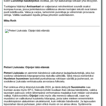
kuten
Luovempi käsikirjoitus
osoittaa, jos nyt laatusanoja sekaan yhä eksyykin.
Tuottajana häärinyt
Antisankari
on valjastanut retrohenkiset soundit osaksi
isompaa kuvaa, jossa jonkinlaisissa välitiloissa olevien kertojien tekstit ovat toinen
puoli todellisuutta. Valoa ja varjoa, tarkemmin punnittuja ja vähemmän provoavia
siirtoja. Välitila saattaakin lopulta johtaa johonkin uudenlaiseen.
Mika Roth
Petteri Liuksiala: Oijoijoi tätä elämää
Petteri Liuksiala
on aiemmin bändeissä vaikuttanut laulaja/lauluntekijä, joka luo
soolona vähäeleistä kitarapoprockia niukoilla sähköillä. Siinä missä esimerkiksi
Huoleton huominen
lasketteli punkahtavaa rokkiaan säröllä ja jouhevasti, on
sooloileva Liuksiala verkkaisuutta arvostava folksielu.
Pari sinkkua ehti jo ilmestyä kesällä 2024, ja niistä debyytti
Suomineito
saa
kunnian avata myös EP:n. Näissä kohdin kuullaan ihan oikeaa bändiotetta, vaikka
taustojen paksuus onkin lähempänä verhomaista maalailua kuin mitään varsinaisia
valleja. Kakkossinkku
Oijoijoi
voisi myös olla menevä rallausralli, vaan nyt
muodoksi on valikoitunut kuulotettu kitarapop, josta tulee mieleen ennemminkin
musiikkiopiston alaluokkien ukuleletunnit, kuin mitkään bändivedot. Ja lapsuuden
lopustahan tässä puhutaan, joten ehkä muoto on se ainoa oikea. Sydänverta