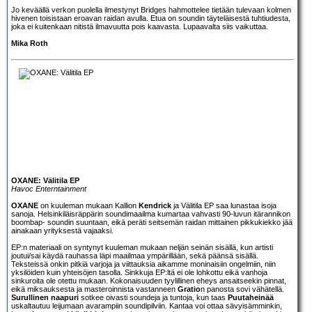
Jo keväällä verkon puolella ilmestynyt Bridges hahmottelee tietään tulevaan kolmen
hivenen toisistaan eroavan raidan avulla. Etua on soundin täyteläisestä tuhtiudesta,
joka ei kuitenkaan nitistä ilmavuutta pois kaavasta. Lupaavalta siis vaikuttaa.
Mika Roth
OXANE: Välitila EP
Havoc Enterntainment
OXANE
on kuuleman mukaan Kallion
Kendrick
ja Välitila EP saa lunastaa isoja
sanoja. Helsinkiläisräppärin soundimaailma kumartaa vahvasti 90-luvun itärannikon
boombap- soundin suuntaan, eikä peräti seitsemän raidan mittainen pikkukiekko jää
ainakaan yrityksestä vajaaksi.
EP:n materiaali on syntynyt kuuleman mukaan neljän seinän sisällä, kun artisti
joutui/sai käydä rauhassa läpi maailmaa ympärillään, sekä päänsä sisällä.
Teksteissä onkin pitkiä varjoja ja viittauksia aikamme moninaisiin ongelmiin, niin
yksilöiden kuin yhteisöjen tasolla. Sinkkuja EP:ltä ei ole lohkottu eikä vanhoja
sinkuroita ole otettu mukaan. Kokonaisuuden tyylillinen eheys ansaitseekin pinnat,
eikä miksauksesta ja masteroinnista vastanneen
Gratio
n panosta sovi vähätellä.
Surullinen naapuri
sotkee oivasti soundeja ja tuntoja, kun taas
Puutaheinää
uskaltautuu leijumaan avarampiin soundipilviin. Kantaa voi ottaa sävyisämminkin,