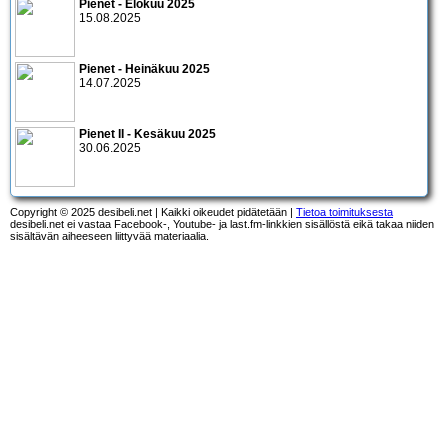
Pienet - Elokuu 2025
15.08.2025
Pienet - Heinäkuu 2025
14.07.2025
Pienet II - Kesäkuu 2025
30.06.2025
Copyright © 2025 desibeli.net | Kaikki oikeudet pidätetään |
Tietoa toimituksesta
desibeli.net ei vastaa Facebook-, Youtube- ja last.fm-linkkien sisällöstä eikä takaa niiden
sisältävän aiheeseen liittyvää materiaalia.