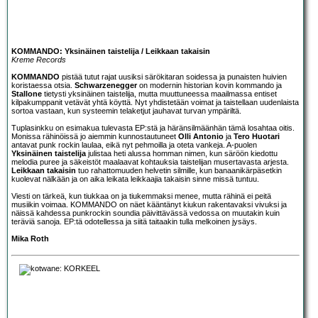
KOMMANDO: Yksinäinen taistelija / Leikkaan takaisin
Kreme Records
KOMMANDO
pistää tutut rajat uusiksi särökitaran soidessa ja punaisten huivien
koristaessa otsia.
Schwarzenegger
on modernin historian kovin kommando ja
Stallone
tietysti yksinäinen taistelija, mutta muuttuneessa maailmassa entiset
kilpakumppanit vetävät yhtä köyttä. Nyt yhdistetään voimat ja taistellaan uudenlaista
sortoa vastaan, kun systeemin telaketjut jauhavat turvan ympäriltä.
Tuplasinkku on esimakua tulevasta EP:stä ja häränsilmäänhän tämä losahtaa oitis.
Monissa rähinöissä jo aiemmin kunnostautuneet
Olli Antonio
ja
Tero Huotari
antavat punk rockin laulaa, eikä nyt pehmoilla ja oteta vankeja. A-puolen
Yksinäinen taistelija
julistaa heti alussa homman nimen, kun säröön kiedottu
melodia puree ja säkeistöt maalaavat kohtauksia taistelijan musertavasta arjesta.
Leikkaan takaisin
tuo rahattomuuden helvetin silmille, kun banaanikärpäsetkin
kuolevat nälkään ja on aika leikata leikkaajia takaisin sinne missä tuntuu.
Viesti on tärkeä, kun tiukkaa on ja tiukemmaksi menee, mutta rähinä ei peitä
musiikin voimaa. KOMMANDO on näet kääntänyt kiukun rakentavaksi vivuksi ja
näissä kahdessa punkrockin soundia päivittävässä vedossa on muutakin kuin
teräviä sanoja. EP:tä odotellessa ja siitä taitaakin tulla melkoinen jysäys.
Mika Roth