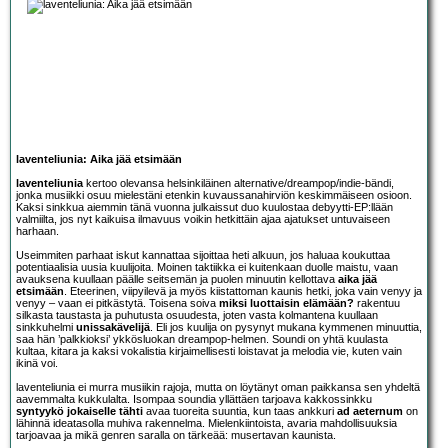
laventeliunia: Aika jää etsimään
laventeliunia
kertoo olevansa helsinkiläinen alternative/dreampop/indie-bändi,
jonka musiikki osuu mielestäni etenkin kuvaussanahirviön keskimmäiseen osioon.
Kaksi sinkkua aiemmin tänä vuonna julkaissut duo kuulostaa debyytti-EP:llään
valmiilta, jos nyt kaikuisa ilmavuus voikin hetkittäin ajaa ajatukset untuvaiseen
harhaan.
Useimmiten parhaat iskut kannattaa sijoittaa heti alkuun, jos haluaa koukuttaa
potentiaalisia uusia kuulijoita. Moinen taktiikka ei kuitenkaan duolle maistu, vaan
avauksena kuullaan päälle seitsemän ja puolen minuutin kellottava
aika jää
etsimään
. Eteerinen, viipyilevä ja myös kiistattoman kaunis hetki, joka vain venyy ja
venyy – vaan ei pitkästytä. Toisena soiva
miksi luottaisin elämään?
rakentuu
silkasta taustasta ja puhutusta osuudesta, joten vasta kolmantena kuullaan
sinkkuhelmi
unissakävelijä
. Eli jos kuulija on pysynyt mukana kymmenen minuuttia,
saa hän ’palkkioksi’ ykkösluokan dreampop-helmen. Soundi on yhtä kuulasta
kultaa, kitara ja kaksi vokalistia kirjaimellisesti loistavat ja melodia vie, kuten vain
ikinä voi.
laventeliunia ei murra musiikin rajoja, mutta on löytänyt oman paikkansa sen yhdeltä
aavemmalta kukkulalta. Isompaa soundia yllättäen tarjoava kakkossinkku
syntyykö jokaiselle tähti
avaa tuoreita suuntia, kun taas ankkuri
ad aeternum
on
lähinnä ideatasolla muhiva rakennelma. Mielenkiintoista, avaria mahdollisuuksia
tarjoavaa ja mikä genren saralla on tärkeää: musertavan kaunista.