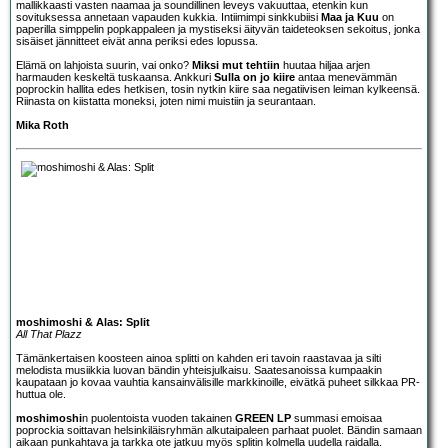
mallikkaasti vasten naamaa ja soundillinen leveys vakuuttaa, etenkin kun
sovituksessa annetaan vapauden kukkia. Intiimimpi sinkkubiisi
Maa ja Kuu
on
paperilla simppelin popkappaleen ja mystiseksi äityvän taideteoksen sekoitus, jonka
sisäiset jännitteet eivät anna periksi edes lopussa.
Elämä on lahjoista suurin, vai onko?
Miksi mut tehtiin
huutaa hiljaa arjen
harmauden keskeltä tuskaansa. Ankkuri
Sulla on jo kiire
antaa menevämmän
poprockin hallita edes hetkisen, tosin nytkin kiire saa negatiivisen leiman kylkeensä.
Riinasta on kiistatta moneksi, joten nimi muistiin ja seurantaan.
Mika Roth
moshimoshi & Alas: Split
All That Plazz
Tämänkertaisen koosteen ainoa splitti on kahden eri tavoin raastavaa ja silti
melodista musiikkia luovan bändin yhteisjulkaisu. Saatesanoissa kumpaakin
kaupataan jo kovaa vauhtia kansainvälisille markkinoille, eivätkä puheet silkkaa PR-
huttua ole.
moshimoshi
n puolentoista vuoden takainen
GREEN LP
summasi emoisaa
poprockia soittavan helsinkiläisryhmän alkutaipaleen parhaat puolet. Bändin samaan
aikaan punkahtava ja tarkka ote jatkuu myös splitin kolmella uudella raidalla.