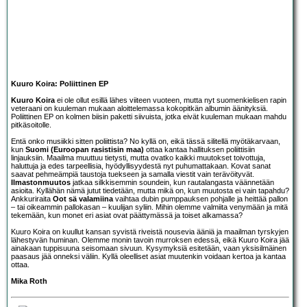
Kuuro Koira: Poliittinen EP
Kuuro Koira
ei ole ollut esillä lähes viiteen vuoteen, mutta nyt suomenkielisen rapin
veteraani on kuuleman mukaan aloittelemassa kokopitkän albumin äänityksiä.
Poliittinen EP on kolmen biisin paketti siivuista, jotka eivät kuuleman mukaan mahdu
pitkäsoitolle.
Entä onko musiikki sitten poliittista? No kyllä on, eikä tässä silitellä myötäkarvaan,
kun
Suomi (Euroopan rasistisin maa)
ottaa kantaa hallituksen poliittisiin
linjauksiin. Maailma muuttuu tietysti, mutta ovatko kaikki muutokset toivottuja,
haluttuja ja edes tarpeellisia, hyödyllisyydestä nyt puhumattakaan. Kovat sanat
saavat pehmeämpiä taustoja tuekseen ja samalla viestit vain terävöityvät.
Ilmastonmuutos
jatkaa silkkisemmin soundein, kun rautalangasta väännetään
asioita. Kyllähän nämä jutut tiedetään, mutta mikä on, kun muutosta ei vain tapahdu?
Ankkuriraita
Oot sä valamiina
vaihtaa dubin pumppauksen pohjalle ja heittää pallon
– tai oikeammin pallokasan – kuulijan syliin. Mihin olemme valmiita venymään ja mitä
tekemään, kun monet eri asiat ovat päättymässä ja toiset alkamassa?
Kuuro Koira on kuullut kansan syvistä riveistä nousevia ääniä ja maailman tyrskyjen
lähestyvän huminan. Olemme monin tavoin murroksen edessä, eikä Kuuro Koira jää
ainakaan tuppisuuna seisomaan sivuun. Kysymyksiä esitetään, vaan yksisilmäinen
paasaus jää onneksi väliin. Kyllä oleelliset asiat muutenkin voidaan kertoa ja kantaa
ottaa.
Mika Roth