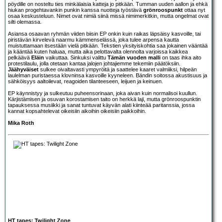
pöydille on nosteltu ties minkälaisia katteja jo pitkään. Tumman uuden aallon ja ehkä
hiukan progehtavankin punkin kanssa nuotteja työstävä
grönroospunkt
ottaa nyt
osaa keskusteluun. Nimet ovat nimiä siinä missä nimimerkitkin, mutta ongelmat ovat
silti olemassa.
Asiansa osaavan ryhmän viiden biisin EP onkin kuin raikas läpsäisy kasvoille, tai
piristävän kirvelevä naarmu kämmenselässä, joka tulee arpensa kautta
muistuttamaan itsestään vielä pitkään. Tekstien yksityiskohtia saa jokainen vääntää
ja kääntää kuten haluaa, mutta aika pelottavalta olennolta varjoissa kaikkea
pelkäävä
Eläin
vaikuttaa. Sinkuksi valittu
Tämän vuoden malli
on taas ihka aito
protestilaulu, jolla otetaan kantaa jalojen johtajiemme tekemiin päätöksiin.
Jäähyväiset
sulkee oivaltavasti ympyröitä ja saattelee kaaret valmiiksi, hilpeän
laulelman puristaessa klovninsa kasvoille kyyneleen. Bändin soitossa akustisuus ja
sähköisyys aaltoilevat, reagoiden tilanteeseen, leijuen ja keinuen.
EP käynnistyy ja sulkeutuu puheensorinaan, joka aivan kuin normalisoi kuullun.
Kärjistämisen ja osuvan korostamisen taito on herkkä laji, mutta grönroospunktin
tapauksessa musiikki ja sanat tuntuvat käyvän alati kiinteää paritanssia, jossa
kannat kopsahtelevat oikeisiin aikoihin oikeisiin paikkoihin.
Mika Roth
HT tapes: Twilight Zone