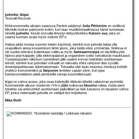
judvelia: ikigai
Texicalli Records
Kirkkonummelta aikojen saatossa Pariisin päätynyt
Julia Pihlström
on siviilissä
Michelin-luokan patisserie-kokki, kun taas musiikkimaailmassa hänet tunnetaan
nimellä
judvelia
. Kesän korvalla ilmestyi debyyttisinkku
Katson sua
, joka on
saanut kunnian avata myös esikois-EP:n.
Hattua pitää nostaa suomen kielen käytöstä, etenkin kun judvelia taitaa olla
osapuilleen ainoa kovanimisen tiimin jäsen, joka kieltä edes ymmärtää. Sinkkua ei
ole suotta sinkuksi kuitenkaan valittu ja myös
Saimaannorppa
on täydellisyyttä
hipova pop-kappale, jolla elektropalaset ja orgaaninen soitto sekoittuvat maukkaasti.
Tuotantopuolen silkkisen samettinen jälki saakin korvan hetkittäin unohtamaan
tekstit, etenkin kun judvelian vokaalit on miksattu ehkä rahtusen liian syvälle
dreampopahtavaan äänimaisemaan. Toisaalta näin laulu muuntuu monissa kohdin
yhdeksi instrumentiksi ja
Varpunen
lentelee vapain siivin, kun jopa
kantasuomalaisen pitää pinnistellä sanoja kuunnellessaan.
ikigai on vahva avaus, joka osaa kääntyillä riittävän läheltä valtavirran pyörteitä.
Kummastelin alkuun modernin r’n’b:n jäljillä kulkevaa
Itkuvirsi
-raitaa, mutta pieni
totuttelu sai ankkurinkin asettumaan paikoilleen ja näin kasassa on tasaisen vahva
EP, jonka materiaalin judvelia on vieläpä itse kirjoittanut.
Mika Roth