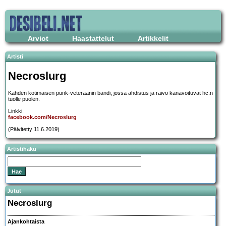
Arviot
Haastattelut
Artikkelit
Artisti
Necroslurg
Kahden kotimaisen punk-veteraanin bändi, jossa ahdistus ja raivo kanavoituvat hc:n
tuolle puolen.
Linkki:
facebook.com/Necroslurg
(Päivitetty 11.6.2019)
Artistihaku
Jutut
Necroslurg
Ajankohtaista