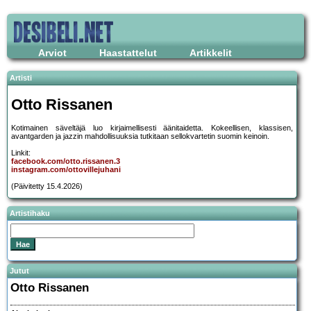
Arviot
Haastattelut
Artikkelit
Artisti
Otto Rissanen
Kotimainen säveltäjä luo kirjaimellisesti äänitaidetta. Kokeellisen, klassisen,
avantgarden ja jazzin mahdollisuuksia tutkitaan sellokvartetin suomin keinoin.
Linkit:
facebook.com/otto.rissanen.3
instagram.com/ottovillejuhani
(Päivitetty 15.4.2026)
Artistihaku
Jutut
Otto Rissanen