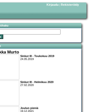
Kirjaudu
Rekisteröidy
|
stihaku
t
kka Murto
Sinkut III - Toukokuu 2019
24.05.2019
Sinkut III - Helmikuu 2020
27.02.2020
Joulun pieniä
19.12.2021