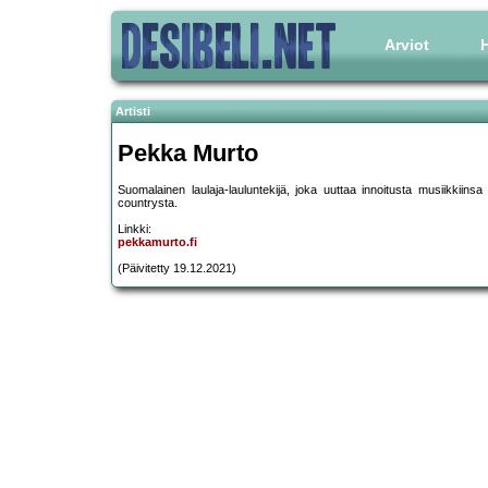
Arviot
H
Artisti
Pekka Murto
Suomalainen laulaja-lauluntekijä, joka uuttaa innoitusta musiikkiin
countrysta.
Linkki:
pekkamurto.fi
(Päivitetty 19.12.2021)