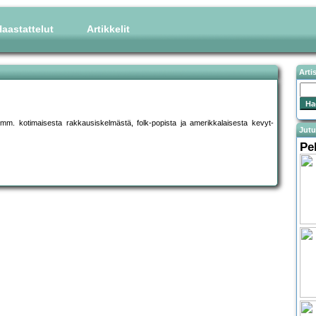
aastattelut
Artikkelit
Arti
sa mm. kotimaisesta rakkausiskelmästä, folk-popista ja amerikkalaisesta kevyt-
Jutu
Pe