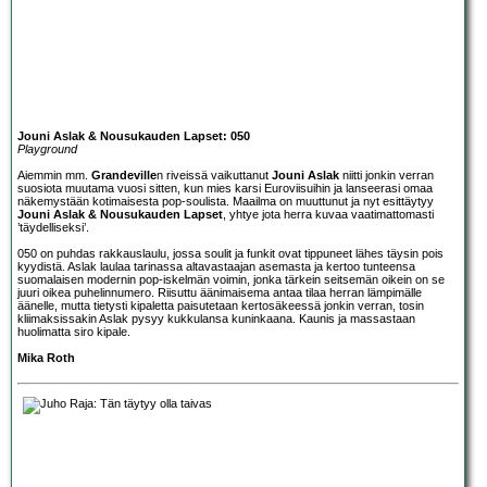
Jouni Aslak & Nousukauden Lapset: 050
Playground
Aiemmin mm.
Grandeville
n riveissä vaikuttanut
Jouni Aslak
niitti jonkin verran
suosiota muutama vuosi sitten, kun mies karsi Euroviisuihin ja lanseerasi omaa
näkemystään kotimaisesta pop-soulista. Maailma on muuttunut ja nyt esittäytyy
Jouni Aslak & Nousukauden Lapset
, yhtye jota herra kuvaa vaatimattomasti
’täydelliseksi’.
050 on puhdas rakkauslaulu, jossa soulit ja funkit ovat tippuneet lähes täysin pois
kyydistä. Aslak laulaa tarinassa altavastaajan asemasta ja kertoo tunteensa
suomalaisen modernin pop-iskelmän voimin, jonka tärkein seitsemän oikein on se
juuri oikea puhelinnumero. Riisuttu äänimaisema antaa tilaa herran lämpimälle
äänelle, mutta tietysti kipaletta paisutetaan kertosäkeessä jonkin verran, tosin
kliimaksissakin Aslak pysyy kukkulansa kuninkaana. Kaunis ja massastaan
huolimatta siro kipale.
Mika Roth