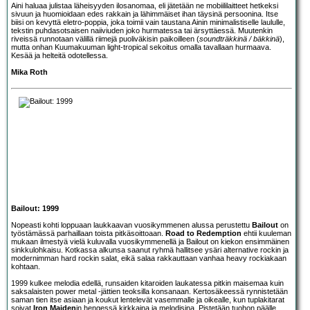
Aini haluaa julistaa läheisyyden ilosanomaa, eli jätetään ne mobiililaitteet hetkeksi
sivuun ja huomioidaan edes rakkain ja lähimmäiset ihan täysinä persoonina. Itse
biisi on kevyttä eletro-poppia, joka toimii vain taustana Ainin minimalistiselle laululle,
tekstin puhdasotsaisen naiiviuden joko hurmatessa tai ärsyttäessä. Muutenkin
riveissä runnotaan välillä riimejä puoliväkisin paikoilleen (
soundträkkinä / bäkkinä
),
mutta onhan Kuumakuuman light-tropical sekoitus omalla tavallaan hurmaava.
Kesää ja helteitä odotellessa.
Mika Roth
Bailout: 1999
Nopeasti kohti loppuaan laukkaavan vuosikymmenen alussa perustettu
Bailout
on
työstämässä parhaillaan toista pitkäsoittoaan.
Road to Redemption
ehtii kuuleman
mukaan ilmestyä vielä kuluvalla vuosikymmenellä ja Bailout on kiekon ensimmäinen
sinkkulohkaisu. Kotkassa alkunsa saanut ryhmä hallitsee ysäri alternative rockin ja
modernimman hard rockin salat, eikä salaa rakkauttaan vanhaa heavy rockiakaan
kohtaan.
1999 kulkee melodia edellä, runsaiden kitaroiden laukatessa pitkin maisemaa kuin
saksalaisten power metal -jättien teoksilla konsanaan. Kertosäkeessä rynnistetään
saman tien itse asiaan ja koukut lentelevät vasemmalle ja oikealle, kun tuplakitarat
soivat
Iron Maiden
in hengessä kirkkaina ja melodisina. Pistetään tuohon päälle