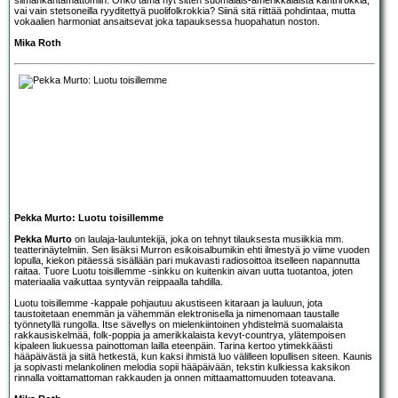
vai vain stetsoneilla ryyditettyä puolifolkrokkia? Siinä sitä riittää pohdintaa, mutta
vokaalien harmoniat ansaitsevat joka tapauksessa huopahatun noston.
Mika Roth
Pekka Murto: Luotu toisillemme
Pekka Murto
on laulaja-lauluntekijä, joka on tehnyt tilauksesta musiikkia mm.
teatterinäytelmiin. Sen lisäksi Murron esikoisalbumikin ehti ilmestyä jo viime vuoden
lopulla, kiekon pitäessä sisällään pari mukavasti radiosoittoa itselleen napannutta
raitaa. Tuore Luotu toisillemme -sinkku on kuitenkin aivan uutta tuotantoa, joten
materiaalia vaikuttaa syntyvän reippaalla tahdilla.
Luotu toisillemme -kappale pohjautuu akustiseen kitaraan ja lauluun, jota
taustoitetaan enemmän ja vähemmän elektronisella ja nimenomaan taustalle
työnnetyllä rungolla. Itse sävellys on mielenkiintoinen yhdistelmä suomalaista
rakkausiskelmää, folk-poppia ja amerikkalaista kevyt-countrya, ylätempoisen
kipaleen liukuessa painottoman lailla eteenpäin. Tarina kertoo ytimekkäästi
hääpäivästä ja siitä hetkestä, kun kaksi ihmistä luo välilleen lopullisen siteen. Kaunis
ja sopivasti melankolinen melodia sopii hääpäivään, tekstin kulkiessa kaksikon
rinnalla voittamattoman rakkauden ja onnen mittaamattomuuden toteavana.