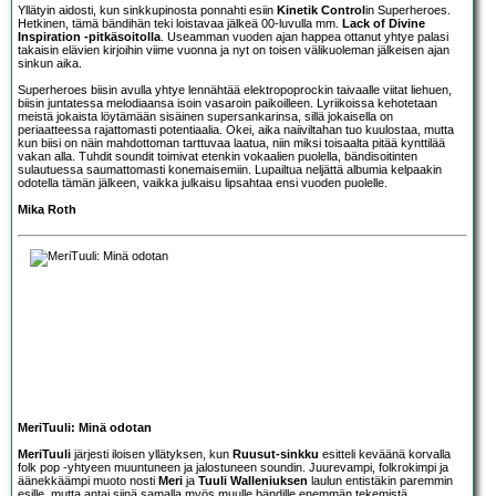
Yllätyin aidosti, kun sinkkupinosta ponnahti esiin
Kinetik Control
in Superheroes.
Hetkinen, tämä bändihän teki loistavaa jälkeä 00-luvulla mm.
Lack of Divine
Inspiration -pitkäsoitolla
. Useamman vuoden ajan happea ottanut yhtye palasi
takaisin elävien kirjoihin viime vuonna ja nyt on toisen välikuoleman jälkeisen ajan
sinkun aika.
Superheroes biisin avulla yhtye lennähtää elektropoprockin taivaalle viitat liehuen,
biisin juntatessa melodiaansa isoin vasaroin paikoilleen. Lyriikoissa kehotetaan
meistä jokaista löytämään sisäinen supersankarinsa, sillä jokaisella on
periaatteessa rajattomasti potentiaalia. Okei, aika naiiviltahan tuo kuulostaa, mutta
kun biisi on näin mahdottoman tarttuvaa laatua, niin miksi toisaalta pitää kynttilää
vakan alla. Tuhdit soundit toimivat etenkin vokaalien puolella, bändisoitinten
sulautuessa saumattomasti konemaisemiin. Lupailtua neljättä albumia kelpaakin
odotella tämän jälkeen, vaikka julkaisu lipsahtaa ensi vuoden puolelle.
Mika Roth
MeriTuuli: Minä odotan
MeriTuuli
järjesti iloisen yllätyksen, kun
Ruusut-sinkku
esitteli keväänä korvalla
folk pop -yhtyeen muuntuneen ja jalostuneen soundin. Juurevampi, folkrokimpi ja
äänekkäämpi muoto nosti
Meri
ja
Tuuli Walleniuksen
laulun entistäkin paremmin
esille, mutta antai siinä samalla myös muulle bändille enemmän tekemistä.