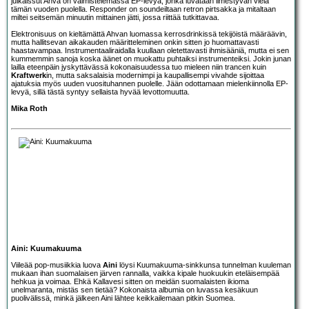
julkaissut Ahva on valmistelemassa EP-levyä, jonka luvataan ilmestyvän vielä
tämän vuoden puolella. Responder on soundeiltaan retron pirtsakka ja mitaltaan
miltei seitsemän minuutin mittainen jätti, jossa riittää tutkittavaa.
Elektronisuus on kieltämättä Ahvan luomassa kerrosdrinkissä tekijöistä määräävin,
mutta hallitsevan aikakauden määritteleminen onkin sitten jo huomattavasti
haastavampaa. Instrumentaaliraidalla kuullaan oletettavasti ihmisääniä, mutta ei sen
kummemmin sanoja koska äänet on muokattu puhtaiksi instrumenteiksi. Jokin junan
lailla eteenpäin jyskyttävässä kokonaisuudessa tuo mieleen niin trancen kuin
Kraftwerk
in, mutta saksalaisia modernimpi ja kaupallisempi vivahde sijoittaa
ajatuksia myös uuden vuosituhannen puolelle. Jään odottamaan mielenkiinnolla EP-
levyä, sillä tästä syntyy sellaista hyvää levottomuutta.
Mika Roth
Aini: Kuumakuuma
Viileää pop-musiikkia luova
Aini
löysi Kuumakuuma-sinkkunsa tunnelman kuuleman
mukaan ihan suomalaisen järven rannalla, vaikka kipale huokuukin eteläisempää
hehkua ja voimaa. Ehkä Kallavesi sitten on meidän suomalaisten ikioma
unelmaranta, mistäs sen tietää? Kokonaista albumia on luvassa kesäkuun
puolivälissä, minkä jälkeen Aini lähtee keikkailemaan pitkin Suomea.