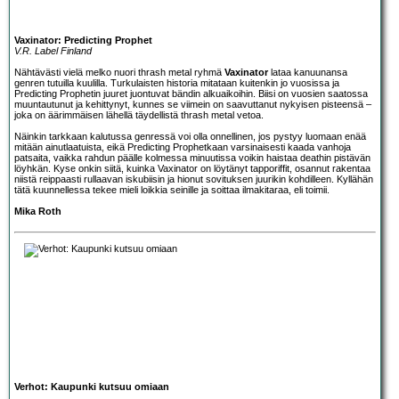
Vaxinator: Predicting Prophet
V.R. Label Finland
Nähtävästi vielä melko nuori thrash metal ryhmä
Vaxinator
lataa kanuunansa
genren tutuilla kuulilla. Turkulaisten historia mitataan kuitenkin jo vuosissa ja
Predicting Prophetin juuret juontuvat bändin alkuaikoihin. Biisi on vuosien saatossa
muuntautunut ja kehittynyt, kunnes se viimein on saavuttanut nykyisen pisteensä –
joka on äärimmäisen lähellä täydellistä thrash metal vetoa.
Näinkin tarkkaan kalutussa genressä voi olla onnellinen, jos pystyy luomaan enää
mitään ainutlaatuista, eikä Predicting Prophetkaan varsinaisesti kaada vanhoja
patsaita, vaikka rahdun päälle kolmessa minuutissa voikin haistaa deathin pistävän
löyhkän. Kyse onkin siitä, kuinka Vaxinator on löytänyt tapporiffit, osannut rakentaa
niistä reippaasti rullaavan iskubiisin ja hionut sovituksen juurikin kohdilleen. Kyllähän
tätä kuunnellessa tekee mieli loikkia seinille ja soittaa ilmakitaraa, eli toimii.
Mika Roth
Verhot: Kaupunki kutsuu omiaan