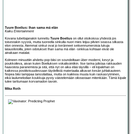
Tuure Boelius: Ihan sama mä elän
Kaiku Entertainment
Kovana tubettajanakin tunnettu
Tuure Boelius
on ollut otsikoissa yhdestä jos
toisestakin syystä, mutta tuoreella sinkulla nuori mies leijuu pilvien seassa silkasta
elon onnesta. Aiemmat sinkut ovat jo keränneet seitsennumeroisia lukuja
latauslistoilla, joten odotukset Ihan sama mä elän -sinkkua kohtaan eivät ole
ainakaan matalat.
Kolmeen minuuttiin ahdettu pop-biisi on soundeiltaan über-moderni, kevyt ja
poukkoileva, aivan kuten Boeliuksen vokalisointikin. Itse tarina julistaa rakkauden
haavoista paranemista ja sitä, että nyt on aika elää täysillä – eli kipalehan on
kaikessa positiivisuudessaan täydellistä materiaalia alkavan kesän juhlakauteen.
Nopea biisi tamppaa tanssilattiaa, mutta on kaikkea muuta kuin raskasrytminen,
eikä laulumelodian koukkuja pysty väistelemään oikeastaan mitenkään. Tämä kipale
tulee tarttumaan korvamadon tavoin.
Mika Roth