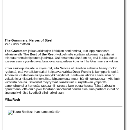
The Grammers: Nerves of Steel
V.R. Label Finland
The Grammers
jatkaa arkistojen kätköjen penkomista, kun loppuvuodesta
julkaistavalle
The Best of the Rest
-kokoelmalle etsitään aikoinaan syystä tai
toisesta rannalle tipautettuja siivuja. Uskomatonta tässä on se, että kuukaudesta
toiseen esiin vyörytettävät biisit ovat osapuilleen kovinta The Grammersia – ikinä.
Kova sinkkuputki jatkuu myös nyt, sillä Nerves of Steel on sellaista heavy rockin
ryskettä, että vertailukohdaksi kelpaavat vaikka
Deep Purple
ja kumppanit, sekä
Amerikan vastaavan aikajakson ykkösryhmät. Lentävän lähdön saava siivu on
vokalistin ja kiipparistin riemullista kilpajuoksua, muun bändin soittaessa myös kuin
viimeistä päivää. Säkeistöt möyryävät, kaikki tuntuu räjähtävän ympäriltä
paperisilpuksi ja kertosäe tappaa niin talossa kuin puutarhassa. Tässä alkaa jo
epäilemään, että onko joku tahallaan sabotoinut bändin eloa, kun parhaat eväät on
tiputettu kylmästi kyydistä silloin aikoinaan.
Mika Roth