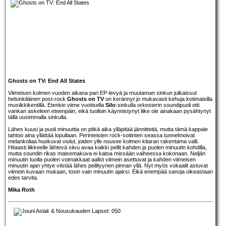
Ghosts on TV: End All States
Viimeisen kolmen vuoden aikana pari EP-levyä ja muutaman sinkun julkaissut
helsinkiläinen post-rock
Ghosts on TV
on kerännyt jo mukavasti kehuja kotimaisilla
musiikkikentillä. Etenkin viime vuotisella
Silo
-sinkulla orkesterin soundipuoli otti
vankan askeleen eteenpäin, eikä tuolloin käynnistynyt liike ole ainakaan pysähtynyt
tällä uusimmalla sinkulla.
Lähes kuusi ja puoli minuuttia on pitkä aika ylläpitää jännitteitä, mutta tämä kappale
tahtoo aina yllättää lopullaan. Perinteisten rock-soitinten seassa tunnelmoivat
melankoliaa huokuvat viulut, joiden ylle nousee kolmen kitaran rakentama valli.
Hitaasti liikkeelle lähtevä siivu avaa kaikki pellit kahden ja puolen minuutin kohdilla,
mutta soundin rikas maisemakuva ei katoa missään vaiheessa kokonaan. Neljän
minuutin tuolla puolen voimakkaat aallot viimein asettuvat ja kahden viimeisen
minuutin ajan yhtye viistää lähes peilityynen pinnan yllä. Nyt myös vokaalit astuvat
viimein kuvaan mukaan, tosin vain minuutin ajaksi. Eikä enempää sanoja oikeastaan
edes tarvita.
Mika Roth