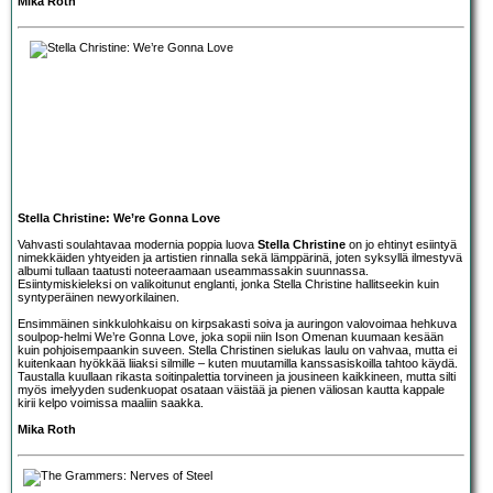
Mika Roth
Stella Christine: We’re Gonna Love
Vahvasti soulahtavaa modernia poppia luova
Stella Christine
on jo ehtinyt esiintyä
nimekkäiden yhtyeiden ja artistien rinnalla sekä lämppärinä, joten syksyllä ilmestyvä
albumi tullaan taatusti noteeraamaan useammassakin suunnassa.
Esiintymiskieleksi on valikoitunut englanti, jonka Stella Christine hallitseekin kuin
syntyperäinen newyorkilainen.
Ensimmäinen sinkkulohkaisu on kirpsakasti soiva ja auringon valovoimaa hehkuva
soulpop-helmi We’re Gonna Love, joka sopii niin Ison Omenan kuumaan kesään
kuin pohjoisempaankin suveen. Stella Christinen sielukas laulu on vahvaa, mutta ei
kuitenkaan hyökkää liiaksi silmille – kuten muutamilla kanssasiskoilla tahtoo käydä.
Taustalla kuullaan rikasta soitinpalettia torvineen ja jousineen kaikkineen, mutta silti
myös imelyyden sudenkuopat osataan väistää ja pienen väliosan kautta kappale
kirii kelpo voimissa maaliin saakka.
Mika Roth