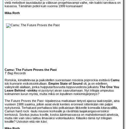
vielä melodiset taustalaulut ja väliosan progehtavampi vaihe, niin kaikki tarvittava on
kasassa. Tämähän potkii kuin vuonna 1999 konsanaan!
Mika Roth
Camu: The Future Proves the Past
T Bag Records
Ronskia, kimaltelevaa ja paikoitellen suorastaan rosoista poprockia esittävä
Camu
iski kunnarin esikoissinkullaan.
Empire State of Sound
oli, ja on edelleen,
valioyksilö alallaan, jonka huipputarttuvuutta loppuvuodesta julkaistu
The One You
Leave Behind -sinkku
ei pystynyt aivan saavuttamaan. Nyt trilogia umpeutuu
kolmannen luvun myötä, mutta mikä on lopullinen nokkimisjärjestys?
The Future Proves the Past -kipaleessa matkataan tietysti ajassa taaksepäin, aina
vuoteen 1988 saakka, jolloin asiat eivät kenties eronneet sittenkään niin paljon
nykyisestä. Terhakasti porhaltava biisi polkaistaan liikkeelle komealla kitaravallilla,
Camun hard rock -laulu nousee korkealle ja rävähtää laajakangasversioksi
kertsissä. Sovitus joutuu koville, koska äänimassassa on mahdottomasti aineksia,
mutta niin vain siivu taittuu ilmavaksi voitonlauluksi. Kiilasiko tämä nyt trilogian
keulille? Uskoisin että niin kävi.
Mika Roth