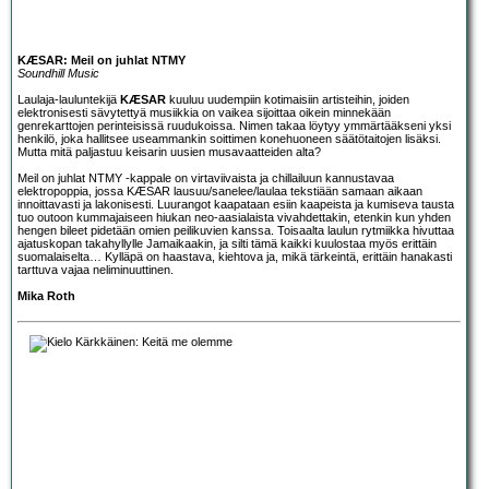
KÆSAR: Meil on juhlat NTMY
Soundhill Music
Laulaja-lauluntekijä
KÆSAR
kuuluu uudempiin kotimaisiin artisteihin, joiden
elektronisesti sävytettyä musiikkia on vaikea sijoittaa oikein minnekään
genrekarttojen perinteisissä ruudukoissa. Nimen takaa löytyy ymmärtääkseni yksi
henkilö, joka hallitsee useammankin soittimen konehuoneen säätötaitojen lisäksi.
Mutta mitä paljastuu keisarin uusien musavaatteiden alta?
Meil on juhlat NTMY -kappale on virtaviivaista ja chillailuun kannustavaa
elektropoppia, jossa KÆSAR lausuu/sanelee/laulaa tekstiään samaan aikaan
innoittavasti ja lakonisesti. Luurangot kaapataan esiin kaapeista ja kumiseva tausta
tuo outoon kummajaiseen hiukan neo-aasialaista vivahdettakin, etenkin kun yhden
hengen bileet pidetään omien peilikuvien kanssa. Toisaalta laulun rytmiikka hivuttaa
ajatuskopan takahyllylle Jamaikaakin, ja silti tämä kaikki kuulostaa myös erittäin
suomalaiselta… Kylläpä on haastava, kiehtova ja, mikä tärkeintä, erittäin hanakasti
tarttuva vajaa neliminuuttinen.
Mika Roth