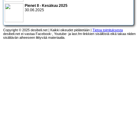
Pienet II - Kesäkuu 2025
30.06.2025
Copyright © 2025 desibeli.net | Kaikki oikeudet pidätetään |
Tietoa toimituksesta
desibeli.net ei vastaa Facebook-, Youtube- ja last.fm-linkkien sisällöstä eikä takaa niiden
sisältävän aiheeseen liittyvää materiaalia.