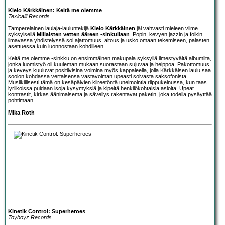
Kielo Kärkkäinen: Keitä me olemme
Texicalli Records
Tamperelainen laulaja-lauluntekijä
Kielo Kärkkäinen
jäi vahvasti mieleen viime
syksyisellä
Millaisten vetten ääreen -sinkullaan
. Popin, kevyen jazzin ja folkin
ilmavassa yhdistelyssä soi ajattomuus, aitous ja usko omaan tekemiseen, palasten
asettuessa kuin luonnostaan kohdilleen.
Keitä me olemme -sinkku on ensimmäinen makupala syksyllä ilmestyvältä albumilta,
jonka luomistyö oli kuuleman mukaan suorastaan sujuvaa ja helppoa. Pakottomuus
ja keveys kuuluvat positiivisina voimina myös kappaleella, jolla Kärkkäisen laulu saa
soolon kohdassa vertaisensa vastavoiman upeasti soivasta saksofonista.
Musiikillisesti tämä on kesäpäivien kiireetöntä unelmointia riippukeinussa, kun taas
lyriikoissa puidaan isoja kysymyksiä ja kipeitä henkilökohtaisia asioita. Upeat
kontrastit, kirkas äänimaisema ja sävellys rakentavat paketin, joka todella pysäyttää
pohtimaan.
Mika Roth
Kinetik Control: Superheroes
Toyboyz Records