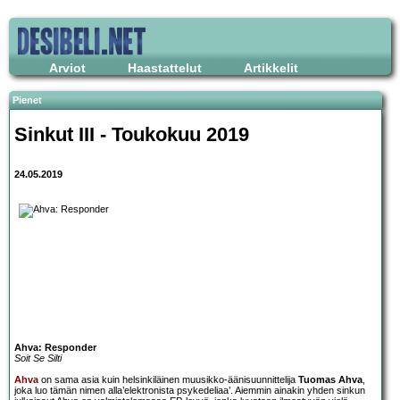
Arviot
Haastattelut
Artikkelit
Pienet
Sinkut III - Toukokuu 2019
24.05.2019
Ahva: Responder
Soit Se Silti
Ahva
on sama asia kuin helsinkiläinen muusikko-äänisuunnittelija
Tuomas Ahva
,
joka luo tämän nimen alla’elektronista psykedeliaa’. Aiemmin ainakin yhden sinkun