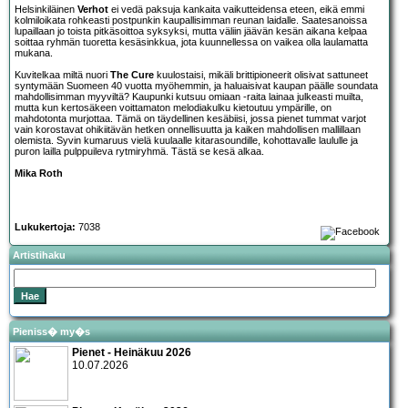
Helsinkiläinen
Verhot
ei vedä paksuja kankaita vaikutteidensa eteen, eikä emmi
kolmiloikata rohkeasti postpunkin kaupallisimman reunan laidalle. Saatesanoissa
lupaillaan jo toista pitkäsoittoa syksyksi, mutta väliin jäävän kesän aikana kelpaa
soittaa ryhmän tuoretta kesäsinkkua, jota kuunnellessa on vaikea olla laulamatta
mukana.
Kuvitelkaa miltä nuori
The Cure
kuulostaisi, mikäli brittipioneerit olisivat sattuneet
syntymään Suomeen 40 vuotta myöhemmin, ja haluaisivat kaupan päälle soundata
mahdollisimman myyviltä? Kaupunki kutsuu omiaan -raita lainaa julkeasti muilta,
mutta kun kertosäkeen voittamaton melodiakulku kietoutuu ympärille, on
mahdotonta murjottaa. Tämä on täydellinen kesäbiisi, jossa pienet tummat varjot
vain korostavat ohikiitävän hetken onnellisuutta ja kaiken mahdollisen mallillaan
olemista. Syvin kumaruus vielä kuulaalle kitarasoundille, kohottavalle laululle ja
puron lailla pulppuileva rytmiryhmä. Tästä se kesä alkaa.
Mika Roth
Lukukertoja:
7038
Artistihaku
Pieniss� my�s
Pienet - Heinäkuu 2026
10.07.2026