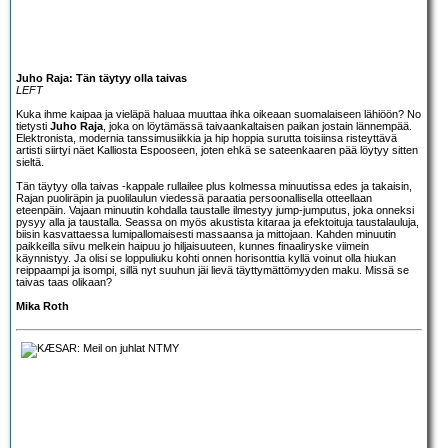
Juho Raja: Tän täytyy olla taivas
LEFT
Kuka ihme kaipaa ja vieläpä haluaa muuttaa ihka oikeaan suomalaiseen lähiöön? No
tietysti
Juho Raja
, joka on löytämässä taivaankaltaisen paikan jostain lännempää.
Elektronista, modernia tanssimusiikkia ja hip hoppia surutta toisiinsa risteyttävä
artisti siirtyi näet Kalliosta Espooseen, joten ehkä se sateenkaaren pää löytyy sitten
sieltä.
Tän täytyy olla taivas -kappale rullailee plus kolmessa minuutissa edes ja takaisin,
Rajan puoliräpin ja puolilaulun viedessä paraatia persoonallisella otteellaan
eteenpäin. Vajaan minuutin kohdalla taustalle ilmestyy jump-jumputus, joka onneksi
pysyy alla ja taustalla. Seassa on myös akustista kitaraa ja efektoituja taustalauluja,
biisin kasvattaessa lumipallomaisesti massaansa ja mittojaan. Kahden minuutin
paikkeilla siivu melkein haipuu jo hiljaisuuteen, kunnes finaaliryske viimein
käynnistyy. Ja olisi se loppuliuku kohti onnen horisonttia kyllä voinut olla hiukan
reippaampi ja isompi, sillä nyt suuhun jäi lievä täyttymättömyyden maku. Missä se
taivas taas olikaan?
Mika Roth