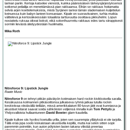
tarinan pariin. Kertoja katselee vierestä, kuinka päänsisäisen tärkeysjärjestyksensä
sotkenut peilailija on menettämässä pian rakkaansa. Eihän se rakkaus hoitamatta
selviä arjen koettelemuksista, mistä Syrjänen tarinoi tämän slademaisen kuljettelun
keinuessa kuin babyn lanteet konsanaan. Kipale on suoraviivainen, turhia mutkia
välttelevä ja kertosäkeessään totaalista tarttuvuutta osoittava pikkuhelmi. Lopun
nostattelu ruksaa oikeat boksit, eikä sokerihuurrettu rakkaus edes tartu siirappisesti
sormiin lievästä äitelyydestään huolimatta.
Mika Roth
Nitroforce 9: Lipstick Jungle
Raate Music
Nitroforce 9
on tehnyt pitkän päivätyön kotimaisen hard rockin kivikkoisella saralla.
Kesäkuussa kolmannen pitkäsoittonsa julkaiseva ryhmä jatkaa tutulla rockin
keskiviivaa viistävällä tiellään, missä amerikkalaiset 80-luvun jätit ovat kunniassa ja
akustiset kitarat saavat soida sähköisten veljiensä rinnalla kuin
Tom Petty
llä ja
Yhdysvalloista hullaantuneen
David Bowie
n glam-kaudella.
Kipale kulkee siis hyviksi koetuilla urilla, joten sen suurempia yllätyksiä ei ole tarjolla.
Tällä erää jopa soolo kiskaistaan akustisella kepillä, mutta kai sekin sitten sopii
paremmin potrettiin, kun auton pölyisten lasien takana vilistää preeriaa
silmänkantamattomiin. Onko tämä nyt sitten suomalais-amerikkalaista kantrirokkia,