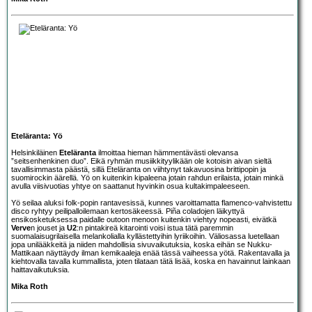
Eteläranta: Yö
Helsinkiläinen
Eteläranta
ilmoittaa hieman hämmentävästi olevansa
”seitsenhenkinen duo”. Eikä ryhmän musiikkityylikään ole kotoisin aivan sieltä
tavallisimmasta päästä, sillä Eteläranta on viihtynyt takavuosina brittipopin ja
suomirockin äärellä. Yö on kuitenkin kipaleena jotain rahdun erilaista, jotain minkä
avulla viisivuotias yhtye on saattanut hyvinkin osua kultakimpaleeseen.
Yö seilaa aluksi folk-popin rantavesissä, kunnes varoittamatta flamenco-vahvistettu
disco ryhtyy peilipalloilemaan kertosäkeessä. Piña coladojen läikyttyä
ensikosketuksessa paidalle outoon menoon kuitenkin viehtyy nopeasti, eivätkä
Verve
n jouset ja
U2
:n pintakireä kitarointi voisi istua tätä paremmin
suomalaisugrilaisella melankolialla kyllästettyihin lyriikoihin. Väliosassa luetellaan
jopa unilääkkeitä ja niiden mahdollisia sivuvaikutuksia, koska eihän se Nukku-
Mattikaan näyttäydy ilman kemikaaleja enää tässä vaiheessa yötä. Rakentavalla ja
kiehtovalla tavalla kummallista, joten tilataan tätä lisää, koska en havainnut lainkaan
haittavaikutuksia.
Mika Roth