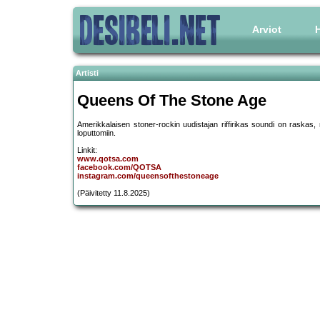
Arviot
H
Artisti
Queens Of The Stone Age
Amerikkalaisen stoner-rockin uudistajan riffirikas soundi on raskas, m
loputtomiin.
Linkit:
www.qotsa.com
facebook.com/QOTSA
instagram.com/queensofthestoneage
(Päivitetty 11.8.2025)