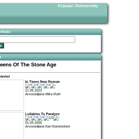
Kirjaudu
Rekisteröidy
|
stihaku
t
eens Of The Stone Age
arviot
In Times New Roman
21.06.2023
Arvostelijana Mika Roth
Lullabies To Paralyze
01.04.2005
Arvostelijana Kari Koivistoinen