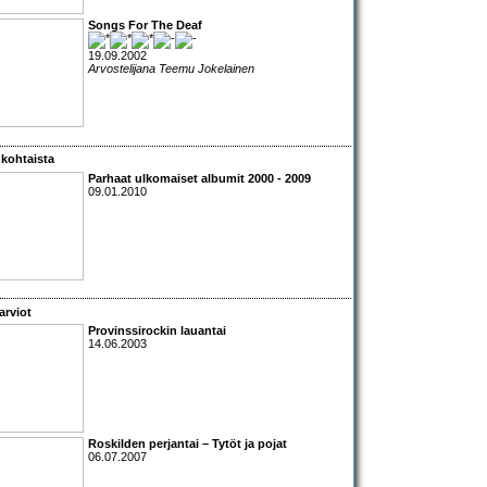
Songs For The Deaf
19.09.2002
Arvostelijana Teemu Jokelainen
kohtaista
Parhaat ulkomaiset albumit 2000 - 2009
09.01.2010
arviot
Provinssirockin lauantai
14.06.2003
Roskilden perjantai – Tytöt ja pojat
06.07.2007