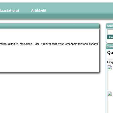
aastattelut
Artikkelit
Arti
utta kuitenkin melodinen. Biisit rullaavat tarttuvasti eteenpäin toistaen itseään
Jutu
Qu
Levy